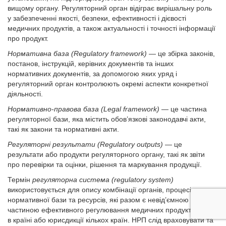
вищому органу. Регуляторний орган відіграє вирішальну роль
у забезпеченні якості, безпеки, ефективності і дієвості
медичних продуктів, а також актуальності і точності інформації
про продукт.
Нормативна база (Regulatory framework)
— це збірка законів,
постанов, інструкцій, керівних документів та інших
нормативних документів, за допомогою яких уряд і
регуляторний орган контролюють окремі аспекти конкретної
діяльності.
Нормативно-правова база (Legal framework)
— це частина
регуляторної бази, яка містить обов’язкові законодавчі акти,
такі як закони та нормативні акти.
Регуляторні результати (Regulatory outputs)
— це
результати або продукти регуляторного органу, такі як звіти
про перевірки та оцінки, рішення та маркування продукції.
Термін
регуляторна система (regulatory system)
використовується для опису комбінації органів, процесів,
нормативної бази та ресурсів, які разом є невід’ємною
частиною ефективного регулювання медичних продуктів
в країні або юрисдикції кількох країн. НРП слід враховувати та