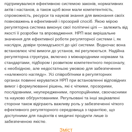
підтримувалися ефективною системою законів, нормативних
актів і настанов, а також щоб вони мали компетентність,
спроможність, ресурси та наукові знання для виконання своїх
повноважень в ефективний і прозорий спосіб. Якою мірою
регуляторна система виконує свої політичні цілі — залежить від
якості її розробки та впровадження. НРП має вирішальне
значення для ефективної роботи регуляторної системи і, як
наслідок, довіри громадськості до цієї системи. Водночас вона
встановлює чіткі вимоги до установ, які регулюються. Надійна
регуляторна структура, включно з міжнародними нормами та
стандартами, підбором і розвитком компетентного персоналу,
є необхідною, але недостатньою умовою для забезпечення
«належного нагляду». Усі співробітники в регуляторних
органах повинні керуватися НРП при встановленні відповідних
вимог і формулюванні рішень, які є чіткими, прозорими,
послідовними, неупередженими, пропорційними, своєчасними
та науково обґрунтованими. Регульовані та інші зацікавлені
сторони також відіграють важливу роль у забезпеченні чіткого
ефективного регуляторного середовища з гарантією, що
доступними для пацієнтів є медичні продукти лише із
забезпеченою якістю.
Зміст