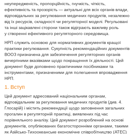
неупередженість, пропорційність, гнучкість, чіткість,
ефективність та прозорість — актуальні для всіх органів влади,
відповідальних за регулювання медичних продуктів, незалежно
від їх ресурсів, складності чи регуляторної моделі. Регульовані
та інші зацікавлені сторони також відіграють важливу роль
у створенні ефективного регуляторного середовища.
НРП служить основою для нормативних документів кращої
практики регулювання. Сукупність рекомендаційних документів
ВООЗ призначена для забезпечення регуляторних органів
вичерпними вказівками щодо покращення їх діяльності. Цей
документ буде доповнено практичними посібниками та
інструментами, призначеними для полегшення впровадження
НРП.
1. Вступ
Цей документ адресований національним органам,
відповідальним за регулювання медичних продуктів (див. 4.
Глосарій) і містить рекомендації щодо заповнення загальних
прогалин в регуляторній практиці, виявлених під час
порівняльного аналізу. Цей документ розроблений на основі
документів, опублікованих багатосторонніми органами, такими
як Азійсько-Тихоокеанське економічне співробітництво (АТЕС)