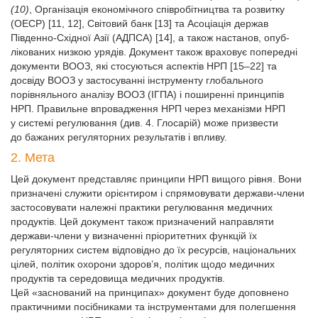
(10)
, Організація економічного співробітництва та розвитку
(ОЕСР) [11, 12], Світовий банк [13] та Асоціація держав
Південно-Східної Азії (АДПСА) [14], а також настанов, опуб­
лікованих низкою урядів. Документ також враховує попередні
документи ВООЗ, які стосуються аспектів НРП [15–22] та
досвіду ВООЗ у застосуванні інструменту глобального
порівняльного аналізу ВООЗ (ІГПА) і поширенні принципів
НРП. Правильне впровадження НРП через механізми НРП
у системі регулювання (див. 4. Глосарій) може призвести
до бажаних регуляторних результатів і впливу.
2. Мета
Цей документ представляє принципи НРП вищого рівня. Вони
призначені служити орієнтиром і спрямовувати держави-члени
застосовувати належні практики регулювання медичних
продуктів. Цей документ також призначений направляти
держави-члени у визначенні пріоритетних функцій їх
регуляторних систем відповідно до їх ресурсів, національних
цілей, політик охорони здоров’я, політик щодо медичних
продуктів та середовища медичних продуктів.
Цей «заснований на принципах» документ буде доповнено
практичними посібниками та інструментами для полегшення