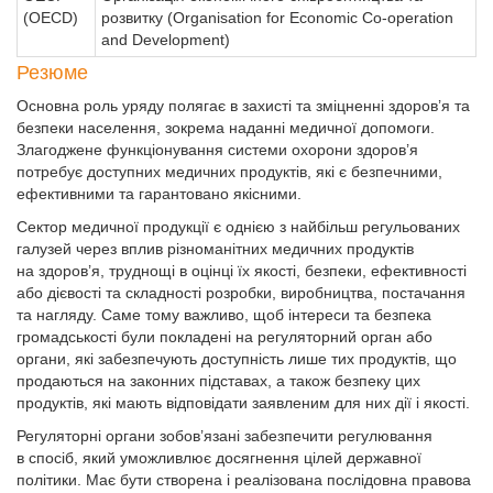
(OECD)
розвитку (Organisation for Economic Co-operation
and Development)
Резюме
Основна роль уряду полягає в захисті та зміцненні здоров’я та
безпеки населення, зокрема наданні медичної допомоги.
Злагоджене функціонування системи охорони здоров’я
потребує доступних медичних продуктів, які є безпечними,
ефективними та гарантовано якісними.
Сектор медичної продукції є однією з найбільш регульованих
галузей через вплив різноманітних медичних продуктів
на здоров’я, труднощі в оцінці їх якості, безпеки, ефективності
або дієвості та складності розробки, виробництва, постачання
та нагляду. Саме тому важливо, щоб інтереси та безпека
громадськості були покладені на регуляторний орган або
органи, які забезпечують доступність лише тих продуктів, що
продаються на законних підставах, а також безпеку цих
продуктів, які мають відповідати заявленим для них дії і якості.
Регуляторні органи зобов’язані забезпечити регулювання
в спосіб, який уможливлює досягнення цілей державної
політики. Має бути створена і реалізована послідовна правова