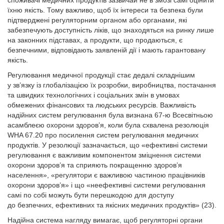
споживачі медичних продуктів зазвичай не в змозі самі оцінити
їхню якість. Тому важливо, щоб їх інтереси та безпека були
підтверджені регуляторним органом або органами, які
забезпечують доступність ліків, що знаходяться на ринку лише
на законних підставах, а продукти, що продаються, є
безпечними, відповідають заявленій дії і мають гарантовану
якість.
Регулювання медичної продукції стає дедалі складнішим
у зв’язку із глобалізацією їх розробки, виробництва, постачання
та швидких технологічних і соціальних змін в умовах
обмежених фінансових та людських ресурсів. Важливість
надійних систем регулювання була визнана 67-ю Всесвітньою
асамблеєю охорони здоров’я, коли була схвалена резолюція
WHA 67.20 про посилення систем регулювання медичних
продуктів. У резолюції зазначається, що «ефективні системи
регулювання є важливим компонентом зміцнення системи
охорони здоров’я та сприяють покращенню здоров’я
населення», «регулятори є важливою частиною працівників
охорони здоров’я» і що «неефективні системи регулювання
самі по собі можуть бути перешкодою для доступу
до безпечних, ефективних та якісних медичних продуктів» (23).
Надійна система нагляду вимагає, щоб регуляторні органи