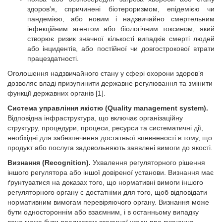
здоров’я, спричинені біотероризмом, епідемією чи
пандемією, або новим і надзвичайно смертельним
інфекційним агентом або біологічним токсином, який
створює ризик значної кількості випадків смерті людей
або інцидентів, або постійної чи довгострокової втрати
працездатності.
Оголошення надзвичайного стану у сфері охорони здоров’я
дозволяє владі призупинити державне регулювання та змінити
функції державних органів [1].
Система управління якістю (Quality management system).
Відповідна інфраструктура, що включає організаційну
структуру, процедури, процеси, ресурси та систематичні дії,
необхідні для забезпечення достатньої впевненості в тому, що
продукт або послуга задовольняють заявлені вимоги до якості.
Визнання (Recognition).
Ухвалення регуляторного рішення
іншого регулятора або іншої довіреної установи. Визнан­ня має
ґрунтуватися на доказах того, що нормативні вимоги іншого
регуляторного органу є достатніми для того, щоб відповідати
нормативним вимогам перевіряючого органу. Визнання може
бути одностороннім або взаємним, і в останньому випадку