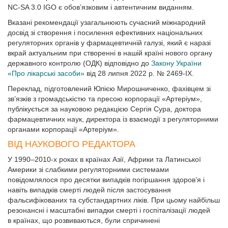
NC-SA 3.0 IGO є обов’язковим і автентичним виданням.
Вказані рекомендації узагальнюють сучасний міжнародний
досвід зі створення і посилення ефективних національних
регуляторних органів у фармацевтичній галузі, який є наразі
вкрай актуальним при створенні в нашій країні нового органу
державного контролю (ОДК) відповідно до
Закону України
«Про лікарські засоби»
від 28 липня 2022 р. № 2469-IX.
Переклад, підготовлений Юлією Мирошниченко, фахівцем зі
зв’язків з громадськістю та пресою корпорації «Артеріум»,
публікується за науковою редакцією Сергія Сура, доктора
фармацевтичних наук, директора із взаємодії з регуляторними
органами корпорації «Артеріум».
ВІД НАУКОВОГО РЕДАКТОРА
У 1990–2010-х роках в країнах Азії, Африки та Латинської
Америки зі слабкими регуляторними системами
повідомлялося про десятки випадків погіршання здоров’я і
навіть випадків смерті людей після застосування
фальсифікованих та субстандартних ліків. При цьому найбільш
резонансні і масштабні випадки смерті і госпіталізації людей
в країнах, що розвиваються, були спричинені