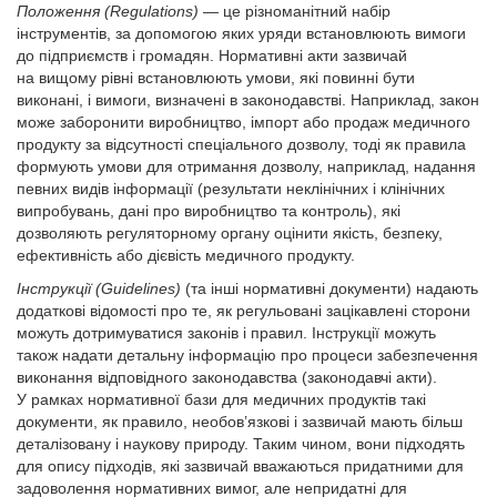
Положення (Regulations)
— це різноманітний набір
інструментів, за допомогою яких уряди встановлюють вимоги
до підприємств і громадян. Нормативні акти зазвичай
на вищому рівні встановлюють умови, які повинні бути
виконані, і вимоги, визначені в законодавстві. Наприклад, закон
може заборонити виробництво, імпорт або продаж медичного
продукту за відсутності спеціального дозволу, тоді як правила
формують умови для отримання дозволу, наприклад, надання
певних видів інформації (результати неклінічних і клінічних
випробувань, дані про виробництво та контроль), які
дозволяють регуляторному органу оцінити якість, безпеку,
ефективність або дієвість медичного продукту.
Інструкції (Guidelines)
(та інші нормативні документи) надають
додаткові відомості про те, як регульовані зацікавлені сторони
можуть дотримуватися законів і правил. Інструкції можуть
також надати детальну інформацію про процеси забезпечення
виконання відповідного законодавства (законодавчі акти).
У рамках нормативної бази для медичних продуктів такі
документи, як правило, необов’язкові і зазвичай мають більш
деталізовану і наукову природу. Таким чином, вони підходять
для опису підходів, які зазвичай вважаються придатними для
задоволення нормативних вимог, але непридатні для