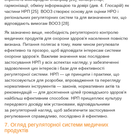
гармонізації, обміну інформацією та довірі (див. 4. Глосарій) як
частини НРП [25]. ВООЗ створює основу для оцінки НРО і
регіональних регуляторних систем та для визначення тих, що
відповідають вимогам ВООЗ [28].
Як зазначено вище, необхідність регуляторного контролю
медичних продуктів для охорони здоров’я населення повністю
визнана. Питання полягає в тому, яким чином регулювати
ефективно та прозоро, щоб відповідати інтересам системи
охорони здоров’я. Важливе значення має послідовне
застосування НРП у всіх аспектах нагляду, у забезпеченні
задоволення цих інтересів і бази для ефективності
регуляторної системи. НРП — це принципи і практики, що
застосовуються для розробки, впровадження та перегляду
нормативних інструментів — законів, нормативних актів та
рекомендацій — для досягнення цілей громадського здоров’я
найбільш ефективним способом. НРП прищеплює культуру
передового досвіду між установами, відповідальними
за регуляторний нагляд, щоб забезпечити застосування
регулювання справедливо, послідовно й ефективно.
7. Огляд регуляторної системи медичних
продуктів