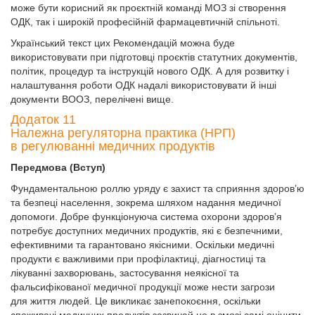
може бути корисний як проєктній команді МОЗ зі створення
ОДК, так і широкій професійній фармацевтичній спільноті.
Український текст цих Рекомендацій можна буде
використовувати при підготовці проєктів статутних документів,
політик, процедур та інструкцій нового ОДК. А для розвитку і
налаштування роботи ОДК надалі використовувати й інші
документи ВООЗ, перелічені вище.
Додаток 11
Належна регуляторна практика (НРП)
в регулюванні медичних продуктів
Передмова (Вступ)
Фундаментальною роллю уряду є захист та сприяння здоров’ю
та безпеці населення, зокрема шляхом надання медичної
допомоги. Добре функціонуюча система охорони здоров’я
потребує доступних медичних продуктів, які є безпечними,
ефективними та гарантовано якісними. Оскільки медичні
продукти є важливими при профілактиці, діагностиці та
лікуванні захворювань, застосування неякісної та
фальсифікованої медичної продукції може нести загрози
для життя людей. Це викликає занепокоєння, оскільки