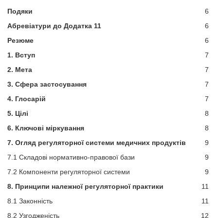
Подяки
6
Абревіатури до Додатка
11
6
Резюме
6
1. Вступ
7
2. Мета
7
3. Сфера застосування
7
4. Глосарій
7
5. Цілі
8
6. Ключові міркування
8
7. Огляд регуляторної системи медичних продуктів
9
7.1 Складові нормативно-правової бази
9
7.2 Компоненти регуляторної системи
9
8. Принципи належної регуляторної практики
11
8.1 Законність
11
8.2 Узгодженість
12