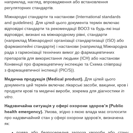
наприклад, нагляд, впровадження або встановлення
регуляторних стандартів.
Міжнародні стандарти та настанови (International standards
and guidelines). Для цілей цього документа термін включає
відповідні стандарти та рекомендації ВООЗ та будь-які інші
відповідні, визнані на міжнародному рівні, стандарти
(наприклад Міжнародної організації стандартизації (ISO) або
фармакопейні стандарти) і настанови (наприклад Міжнародна
рада з гармонізації технічних вимог до фармацевтичних
препаратів для використання людьми (ICH) або настанови
Конвенції про фармацевтичну інспекцію та Схема співпраці
з фармацевтичної інспекції (PIC/S)).
Медична продукція (Medical product).
Для цілей цього
документа цей термін включає лікарські засоби, вакцини, кров і
продукти крові та медичні вироби, зокрема для діагностики
in
vitro
.
Надзвичайна ситуація у сфері охорони здоров’я (Public
health emergency).
Умова, згідно з якою влада має оголосити
про надзвичайний стан у сфері охорони здоров’я, визначена
як:
поява або безпосередня загроза хвороби або стану