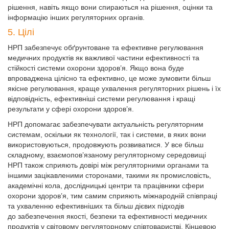
рішення, навіть якщо вони спираються на рішення, оцінки та
інформацію інших регуляторних органів.
5. Цілі
НРП забезпечує обґрунтоване та ефективне регулювання
медичних продуктів як важливої частини ефективності та
стійкості системи охорони здоров’я. Якщо вона буде
впроваджена цілісно та ефективно, це може зумовити більш
якісне регулювання, краще ухвалення регуляторних рішень і їх
відповідність, ефективніші системи регулювання і кращі
результати у сфері охорони здоров’я.
НРП допомагає забезпечувати актуальність регуляторним
системам, оскільки як технології, так і системи, в яких вони
використовуються, продовжують розвиватися. У все більш
складному, взаємопов’язаному регуляторному середовищі
НРП також сприяють довірі між регуляторними органами та
іншими зацікавленими сторонами, такими як промисловість,
академічні кола, дослідницькі центри та працівники сфери
охорони здоров’я, тим самим сприяють міжнародній спів­праці
та ухваленню ефективніших та більш дієвих підходів
до забезпечення якості, безпеки та ефективності медичних
продуктів у світовому регуляторному співтоваристві. Кінцевою