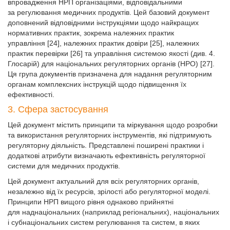
впровадження НРП організаціями, відповідальними
за регулювання медичних продуктів. Цей базовий документ
доповнений відповідними інструкціями щодо найкращих
нормативних практик, зокрема належних практик
управління [24], належних практик довіри [25], належних
практик перевірки [26] та управління системою якості (див. 4.
Глосарій) для національних регуляторних органів (НРО) [27].
Ця група документів призначена для надання регуляторним
органам комплексних інструкцій щодо підвищення їх
ефективності.
3. Сфера застосування
Цей документ містить принципи та міркування щодо розробки
та використання регуляторних інструментів, які підтримують
регуляторну діяльність. Представлені поширені практики і
додаткові атрибути визначають ефективність регуляторної
системи для медичних продуктів.
Цей документ актуальний для всіх регуляторних органів,
незалежно від їх ресурсів, зрілості або регуляторної моделі.
Принципи НРП вищого рівня однаково прийнятні
для наднаціональних (наприклад регіональних), національних
і субнаціональних систем регулювання та систем, в яких