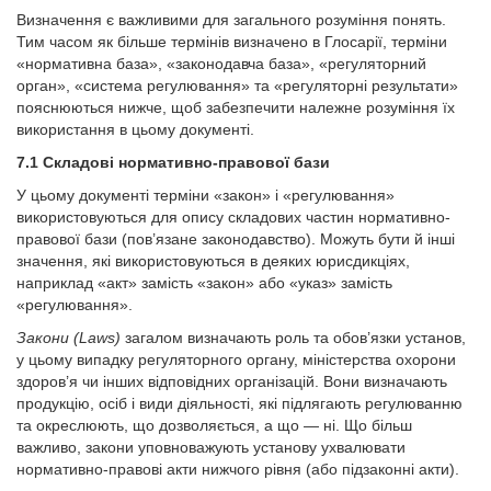
Визначення є важливими для загального розуміння понять.
Тим часом як більше термінів визначено в Глосарії, терміни
«нормативна база», «законодавча база», «регуляторний
орган», «система регулювання» та «регуляторні результати»
пояснюються нижче, щоб забезпечити належне розуміння їх
використання в цьому документі.
7.1 Складові нормативно-правової бази
У цьому документі терміни «закон» і «регулювання»
використовуються для опису складових частин нормативно-
правової бази (пов’язане законодавство). Можуть бути й інші
значення, які використовуються в деяких юрисдикціях,
наприклад «акт» замість «закон» або «указ» замість
«регулювання».
Закони (Laws)
загалом визначають роль та обов’язки установ,
у цьому випадку регуляторного органу, міністерства охорони
здоров’я чи інших відповідних організацій. Вони визначають
продукцію, осіб і види діяльності, які підлягають регулюванню
та окреслюють, що дозволяється, а що — ні. Що більш
важливо, закони уповноважують установу ухвалювати
нормативно-правові акти нижчого рівня (або підзаконні акти).