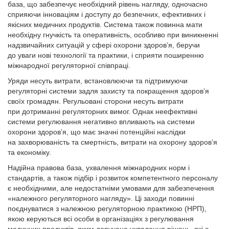
база, що забезпечує необхідний рівень нагляду, одночасно
сприяючи інноваціям і доступу до безпечних, ефективних і
якісних медичних продуктів. Система також повинна мати
необхідну гнучкість та оперативність, особливо при виникненні
надзвичайних ситуацій у сфері охорони здоров’я, беручи
до уваги нові технології та практики, і сприяти поширенню
міжнародної регуляторної співпраці.
Уряди несуть витрати, встановлюючи та підтримуючи
регуляторні системи задля захисту та покращення здоров’я
своїх громадян. Регульовані сторони несуть витрати
при дотриманні регуляторних вимог. Однак неефективні
системи регулювання негативно впливають на системи
охорони здоров’я, що має значні потенційні наслідки
на захворюваність та смертність, витрати на охорону здоров’я
та економіку.
Надійна правова база, ухвалення міжнародних норм і
стандартів, а також підбір і розвиток компетентного персоналу
є необхідними, але недостатніми умовами для забезпечення
«належного регуляторного нагляду». Ці заходи повинні
поєднуватися з належною регуляторною практикою (НРП),
якою керуються всі особи в організаціях з регулювання