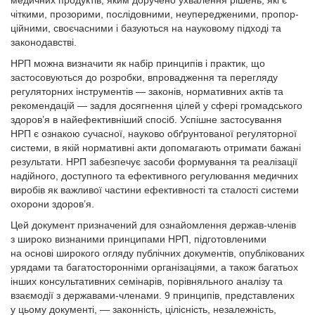
медичних продуктів, яким доручено ухвалення рішень, які є
чіткими, прозорими, послідовними, неупередженими, пропор­
ційними, своєчасними і базуються на науковому підході та
законодавстві.
НРП можна визначити як набір принципів і практик, що
застосовуються до розробки, впровадження та перегляду
регуляторних інструментів — законів, нормативних актів та
рекомендацій — задля досягнення цілей у сфері громадського
здоров’я в найефективніший спосіб. Успішне застосування
НРП є ознакою сучасної, науково обґрунтованої регуляторної
системи, в якій нормативні акти допомагають отримати бажані
результати. НРП забезпечує засоби формування та реалізації
надійного, доступного та ефективного регулювання медичних
виробів як важливої частини ефективності та сталості системи
охорони здоров’я.
Цей документ призначений для ознайомлення держав-членів
з широко визнаними принципами НРП, підготовленими
на основі широкого огляду публічних документів, опублікованих
урядами та багатосторонніми організаціями, а також багатьох
інших консультативних семінарів, порівняльного аналізу та
взаємодії з державами-членами. 9 принципів, представлених
у цьому документі, — законність, цілісність, незалежність,