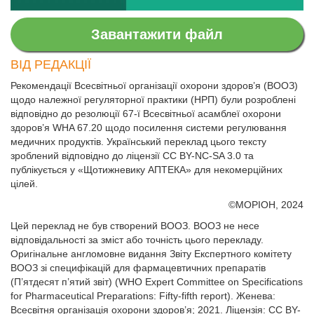
Завантажити файл
ВІД РЕДАКЦІЇ
Рекомендації Всесвітньої організації охорони здоров’я (ВООЗ)
щодо належної регуляторної практики (НРП) були розроблені
відповідно до резолюції 67-ї Всесвітньої асамблеї охорони
здоров’я WHA 67.20 щодо посилення системи регулювання
медичних продуктів. Український переклад цього тексту
зроблений відповідно до ліцензії CC BY-NC-SA 3.0 та
публікується у «Щотижневику АПТЕКА» для некомерційних
цілей.
©МОРІОН, 2024
Цей переклад не був створений ВООЗ. ВООЗ не несе
відповідальності за зміст або точність цього перекладу.
Оригінальне англомовне видання Звіту Експертного комітету
ВООЗ зі специфікацій для фармацевтичних препаратів
(П’ятдесят п’ятий звіт) (WHO Expert Committee on Specifications
for Pharmaceutical Preparations: Fifty-fifth report). Женева:
Всесвітня організація охорони здоров’я; 2021. Ліцензія: CC BY-