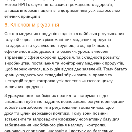
метою НРП є служіння та захист громадського здоров’я,
а також інтересів пацієнтів, з дотриманням усіх застосовних
етичних принципів.
6. Ключові міркування
Сектор медичних продуктів є однією з найбільш регульованих
галузей через вплив різноманітних медичних продуктів
на здоров’я та суспільство, труднощі в оцінці їх якості,
ефективності або дієвості та безпеки, уроки, винесені
з трагедій у сфері охорони здоров’я, та складності розвитку,
виробництва, постачання та моніторингу медичних продуктів,
щоб пере­конатися, що їх дія відповідає заявленій. Тому багато
країн укладають усе складніші збірки законів, правил та
інструкцій задля контролю усіх аспектів життєвого циклу
медичних продуктів.
З урахуванням необхідних правил та інструментів для
виконання публічно наданих повноважень регуляторні органи
зобов’язані забезпечити регулювання таким чином, щоб
досягти цілей державної політики. Тому вони повинні
встановити та запровадити узгоджену нормативну базу для
забезпечення необхідного рівня нагляду і контролю,
одночасно сприяючи інноваціям і доступу до безпечних,