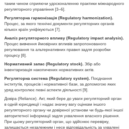
таким чином сприяючи удосконаленню практики міжнародного
регуляторного управління [3–6].
Регуляторна гармонізація (Regulatory harmonization).
Процес, за якого технічні документи регуляторних органів
кількох країн уніфікуються [7].
Аналіз регуляторного впливу (Regulatory impact analysis).
Процес вивчення ймовірних впливів запропонованого
регулювання та альтернативних правил задля розробки
процесу [8].
Нормативний запас (Regulatory stock).
Збір або
інвентаризація накопичених нормативних актів.
Регуляторна система (Regulatory system).
Поєднання
інститутів, процесів і нормативної бази, за допомогою яких
уряд контролює певні аспекти діяльності [9].
Довіра (Reliance). Акт, який бере до уваги регуляторний орган
в одній юрисдикції і надає значну вагу оцінкам іншого
регуляторного органу чи довіреної установи чи будь-якої іншої
авторитетної інформації задля ухвалення власного рішення.
При цьому регуляторний орган, що здійснює перевірку,
залишається незалежним і несе відповідальність за ухвалені