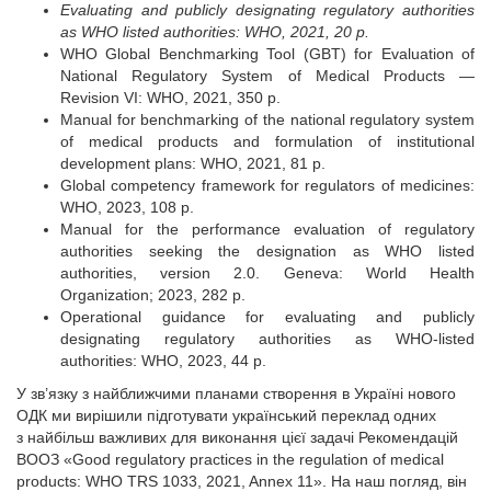
Evaluating and publicly designating regulatory authorities
as WHO listed authorities: WHO, 2021, 20 p.
WHO Global Benchmarking Tool (GBT) for Evaluation of
National Regulatory System of Medical Products —
Revision VI: WHO, 2021, 350 p.
Manual for benchmarking of the national regulatory system
of medical products and formulation of institutional
development plans: WHO, 2021, 81 p.
Global competency framework for regulators of medicines:
WHO, 2023, 108 p.
Manual for the performance evaluation of regulatory
authorities seeking the designation as WHO listed
authorities, version 2.0. Geneva: World Health
Organization; 2023, 282 p.
Operational guidance for evaluating and publicly
designating regulatory authorities as WHO-listed
authorities: WHO, 2023, 44 p.
У зв’язку з найближчими планами створення в Україні нового
ОДК ми вирішили підготувати український переклад одних
з найбільш важливих для виконання цієї задачі Рекомендацій
ВООЗ «Good regulatory practices in the regulation of medical
products: WHO TRS 1033, 2021, Annex 11». На наш погляд, він