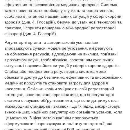
ефективних та високоякісних медичних продуктів. Система
також повинна мати необхідну гнучкість та оперативність,
особливо в питаннях надзвичайних ситуацій у сфері охорони
здоров’я (див. 4. Глосарій), беручи до уваги нові технології та
практики, і сприяти поширенню міжнародної регуляторної
співпраці (див. 4. Глосарій).
Регуляторні органи та автори законів усе частіше
впроваджують сучасні моделі регулювання, які реагують
на обмеження ресурсів, відповідаючи на виклики, пов’язані
з розвитком науки, глобалізацією, зростанням суспільних
очікувань і надзвичайних ситуацій у сфері охорони здоров’я.
Слабка або неефективна регуляторна система може
обмежити доступ до безпечних, ефективних та високоякісних
медичних продуктів та становити загрозу для здоров’я
населення. Оскільки країни зміцнюють свій регуляторний
потенціал, вони повинні переконатися, що їх регуляторні
системи є науково обґрунтованими, що вони дотримуються
міжнародних стандартів і вказівок і що їх підхід використовує
внесок інших, надійних регуляторних органів та установ, коли
це можливо. З цією метою країнам пропонується
сформулювати і впроваджувати політику та стратегії, які
сприяють міжнародній співпраці [23], конвергенції,