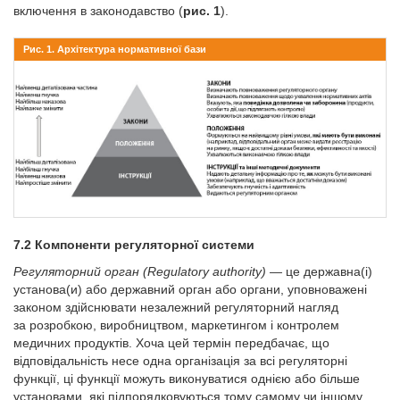
включення в законодавство (
рис. 1
).
Рис. 1. Архітектура нормативної бази
7.2 Компоненти регуляторної системи
Регуляторний орган
(Regulatory authority) —
це державна(і)
установа(и) або державний орган або органи, уповноважені
законом здійснювати незалежний регуляторний нагляд
за розробкою, виробництвом, маркетингом і контролем
медичних продуктів. Хоча цей термін передбачає, що
відповідальність несе одна організація за всі регуляторні
функції, ці функції можуть виконуватися однією або більше
установами, які підпорядковуються тому самому чи іншому