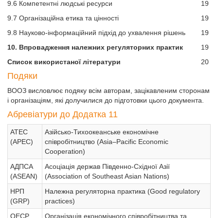
9.6 Компетентні людські ресурси
19
9.7 Організаційна етика та цінності
19
9.8 Науково-інформаційний підхід до ухвалення рішень
19
10. Впровадження належних регуляторних практик
19
Список використаної літератури
20
Подяки
ВООЗ висловлює подяку всім авторам, зацікавленим сторонам
і організаціям, які долучилися до підготовки цього документа.
Абревіатури до Додатка 11
АТЕС
Азійсько-Тихоокеанське економічне
(APEC)
співробітництво (Asia–Pacific Economic
Cooperation)
АДПСА
Асоціація держав Південно-Східної Азії
(ASEAN)
(Association of Southeast Asian Nations)
НРП
Належна регуляторна практика (Good regulatory
(GRP)
practices)
ОЕСР
Організація економічного співробітництва та