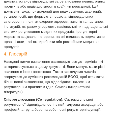
декілька установ відповідальні за регулювання певних різних
продуктів або видів діяльності в країні чи юрисдикції. Цей
документ також призначений для ряду суміжних аудиторій:
установ і осіб, що формують правила, відповідальних
за створення політик охорони здоров’я, законів та настанов;
інституцій, які разом утворюють національні чи наднаціональні
системи регулювання медичних продуктів; і регуляторні
мережі та зацікавлені сторони, на які впливають нормативно-
правові акти, такі як виробники або розробники медичних
продуктів.
4. Глосарій
Наведені нижче визначення застосовуються до термінів, які
використовуються в цьому документі. Вони можуть мати різні
значення в інших контекстах. Також заохочуємо читачів
звернутися до суміжних рекомендацій ВООЗ, щоб отримати
більш повні визначення, що відповідають належним
регуляторним практикам (див. Список використаної
літератури).
Співрегулювання (Co-regulation).
Система спільної
регуляторної відповідальності, в якій галузева асоціація або
професійна група бере на себе певні регуляторні функції,