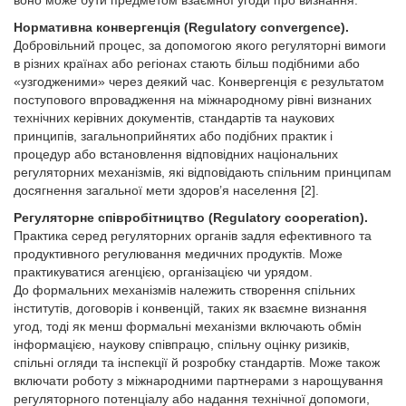
воно може бути предметом взаємної угоди про визнання.
Нормативна конвергенція (Regulatory convergence).
Добровільний процес, за допомогою якого регуляторні вимоги
в різних країнах або регіонах стають більш подібними або
«узгодженими» через деякий час. Конвергенція є результатом
поступового впровадження на міжнародному рівні визнаних
технічних керівних документів, стандартів та наукових
принципів, загальноприйнятих або подібних практик і
процедур або встановлення відповідних національних
регуляторних механізмів, які відповідають спільним принципам
досягнення загальної мети здоров’я населення [2].
Регуляторне співробітництво (Regulatory cooperation).
Практика серед регуляторних органів задля ефективного та
продуктивного регулювання медичних продуктів. Може
практикуватися агенцією, організацією чи урядом.
До формальних механізмів належить створення спільних
інститутів, договорів і конвенцій, таких як взаємне визнання
угод, тоді як менш формальні механізми включають обмін
інформацією, наукову співпрацю, спільну оцінку ризиків,
спільні огляди та інспекції й розробку стандартів. Може також
включати роботу з міжнародними партнерами з нарощування
регуляторного потенціалу або надання технічної допомоги,