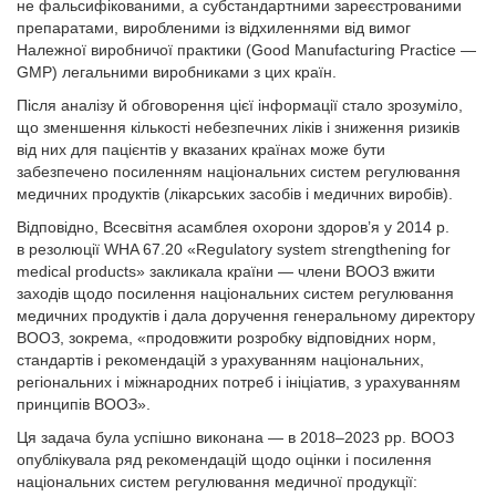
не фальсифікованими, а субстандартними зареєстрованими
препаратами, виробленими із відхиленнями від вимог
Належної виробничої практики (Good Manufacturing Practice —
GMP) легальними виробниками з цих країн.
Після аналізу й обговорення цієї інформації стало зрозуміло,
що зменшення кількості небезпечних ліків і зниження ризиків
від них для пацієнтів у вказаних країнах може бути
забезпечено посиленням національних систем регулювання
медичних продуктів (лікарських засобів і медичних виробів).
Відповідно, Всесвітня асамблея охорони здоров’я у 2014 р.
в резолюції WHA 67.20 «Regulatory system strengthening for
medical products» закликала країни — члени ВООЗ вжити
заходів щодо посилення національних систем регулювання
медичних продуктів і дала доручення генеральному директору
ВООЗ, зокрема, «продовжити розробку відповідних норм,
стандартів і рекомендацій з урахуванням національних,
регіональних і міжнародних потреб і ініціатив, з урахуванням
принципів ВООЗ».
Ця задача була успішно виконана — в 2018–2023 рр. ВООЗ
опублікувала ряд рекомендацій щодо оцінки і посилення
національних систем регулювання медичної продукції: