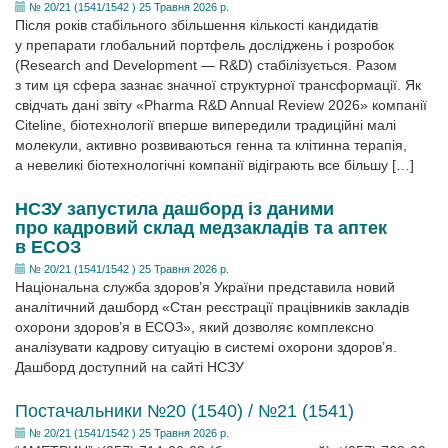
№ 20/21 (1541/1542 ) 25 Травня 2026 р.
Після років стабільного збільшення кількості кандидатів
у препарати глобальний портфель досліджень і розробок
(Research and Development — R&D) стабілізується. Разом
з тим ця сфера зазнає значної структурної трансформації. Як
свідчать дані звіту «Pharma R&D Annual Review 2026» компанії
Citeline, біотехнології вперше випередили традиційні малі
молекули, активно розвиваються генна та клітинна терапія,
а невеликі біотехнологічні компанії відіграють все більшу […]
НСЗУ запустила дашборд із даними
про кадровий склад медзакладів та аптек
в ЕСОЗ
№ 20/21 (1541/1542 ) 25 Травня 2026 р.
Національна служба здоров’я України представила новий
аналітичний дашборд «Стан реєстрації працівників закладів
охорони здоров’я в ЕСОЗ», який дозволяє комплексно
аналізувати кадрову ситуацію в системі охорони здоров’я.
Дашборд доступний на сайті НСЗУ
Постачальники №20 (1540) / №21 (1541)
№ 20/21 (1541/1542 ) 25 Травня 2026 р.