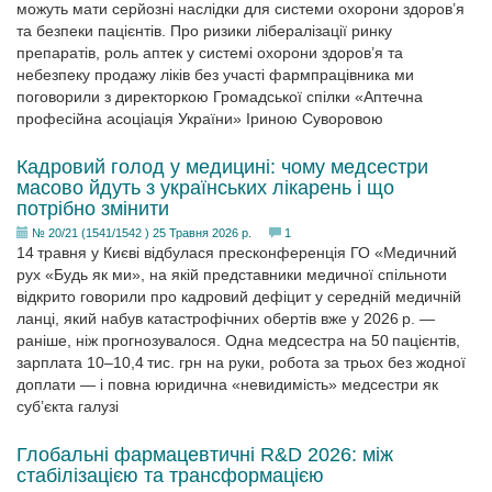
можуть мати серйозні наслідки для системи охорони здоров’я
та безпеки пацієнтів. Про ризики лібералізації ринку
препаратів, роль аптек у системі охорони здоров’я та
небезпеку продажу ліків без участі фармпрацівника ми
поговорили з директоркою Громадської спілки «Аптечна
професійна асоціація України» Іриною Суворовою
Кадровий голод у медицині: чому медсестри
масово йдуть з українських лікарень і що
потрібно змінити
№ 20/21 (1541/1542 ) 25 Травня 2026 р.
1
14 травня у Києві відбулася пресконференція ГО «Медичний
рух «Будь як ми», на якій представники медичної спільноти
відкрито говорили про кадровий дефіцит у середній медичній
ланці, який набув катастрофічних обертів вже у 2026 р. —
раніше, ніж прогнозувалося. Одна медсестра на 50 пацієнтів,
зарплата 10–10,4 тис. грн на руки, робота за трьох без жодної
доплати — і повна юридична «невидимість» медсестри як
суб’єкта галузі
Глобальні фармацевтичні R&D 2026: між
стабілізацією та трансформацією