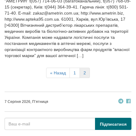
“АМЕТРИН” t(057) 714-06-03 (багатоканальний), t(057) 768-09-
15 (секретар), Київ: t(044) 364-39-41. Гаряча лінія: t(800) 501-
71-40. E‑mail:
zakaz@ametrin.com.ua
; http://www.ametrin.biz,
http://www.apteka95.com.ua. 61001, Харків, вул.Юр’ївська, 17
[>6300] Вітчизняний дистриб’ютор лікарських препаратів,
медичних виробів та біологічно‑активних добавок на території
України. Компанія може надавати логістичні послуги та
постачання медикаментів в аптечні мережі, послуги з
організації контрактного виробництва фарм.продуктів “власної
торгової марки” для вашої аптечної […]
« Назад
1
2
7 Серпня 2026, П’ятниця
Підписатися