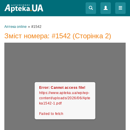
Меню
Меню
»
Аптека online
#1542
Зміст номера:
#1542
(Сторінка 2)
Error: Cannot access file!
https://www.apteka.ua/wp/wp-
content/uploads/2026/06/Apte
ka1542-1.pdf
Failed to fetch