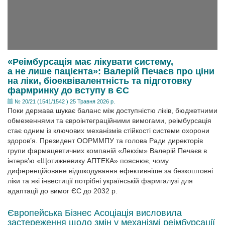
«Реімбурсація має лікувати систему,
а не лише пацієнта»: Валерій Печаєв про ціни
на ліки, біоеквівалентність та підготовку
фармринку до вступу в ЄС
№ 20/21 (1541/1542 ) 25 Травня 2026 р.
Поки держава шукає баланс між доступністю ліків, бюджетними
обмеженнями та євроінтеграційними вимогами, реімбурсація
стає одним із ключових механізмів стійкості системи охорони
здоров’я. Президент ООРММПУ та голова Ради директорів
групи фармацевтичних компаній «Лекхім» Валерій Печаєв в
інтерв’ю «Щотижневику АПТЕКА» пояснює, чому
диференційоване відшкодування ефективніше за безкоштовні
ліки та які інвестиції потрібні українській фармгалузі для
адаптації до вимог ЄС до 2032 р.
Європейська Бізнес Асоціація висловила
застереження щодо змін у механізмі реімбурсації