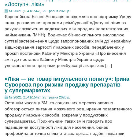
«Доступні ліки»
№ 20/21 (1541/1542 ) 25 Травня 2026 р.
Європейська Бізнес Асоціація повідомляє про підтримку Уряду
щодо розширення програми реімбурсації «Доступні ліки» за
рахунок включення додаткових міжнародних непатентованих
найменувань (МНН). Водночас бізнес-спільнота висловлює
суттєві застереження щодо запропонованих змін до механізму
відшкодування вартості лікарських засобів, передбачених у
проєкті постанови Кабінету Міністрів України «Про внесення
змін до постанов Кабінету Міністрів України щодо
удосконалення програми реімбурсації лікарських […]
«Ліки — не товар імпульсного попиту»: Ірина
Суворова про ризики продажу препаратів
у супермаркетах
№ 20/21 (1541/1542 ) 25 Травня 2026 р.
Останнім часом у ЗМІ та соціальних мережах активно
обговорюється питання можливого розширення позааптечного
продажу лікарських засобів, зокрема у продуктових
супермаркетах. Прихильники таких змін говорять про
підвищення доступності ліків для населення, однак
професійна аптечна спільнота застерігає: подібні ініціативи