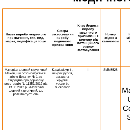
Клас безпеки
виробу
Сфера
медичного
Назва виробу медичного
застосування
Номер
призначення
призначення, тип, вид,
виробу
згідно з
м
залежно від
марка, модифікація тощо
медичного
каталогом
потенційного
призначення
ризику
застосування
Матеріал шовний хірургічний
Кардіохірургія,
III
SMM5526
Махоn, що розсмоктується,
нейрохірургія,
згідно Додатку № 1 до
загальна
Свідоцтва про державну
хірургія,
реєстрацію № 11351/2012 від
урологія,
13.03.2012 р. «Матеріал
гінекологія
Ma
шовний хірургічний, що
розсмоктується»
Co
S