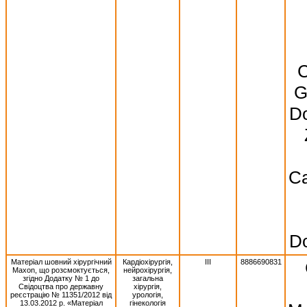
C
G
Do
Ca
Do
Матеріал шовний хірургічний
Кардіохірургія,
III
8886690831
Махоn, що розсмоктується,
нейрохірургія,
згідно Додатку № 1 до
загальна
Свідоцтва про державну
хірургія,
реєстрацію № 11351/2012 від
урологія,
13.03.2012 р. «Матеріал
гінекологія