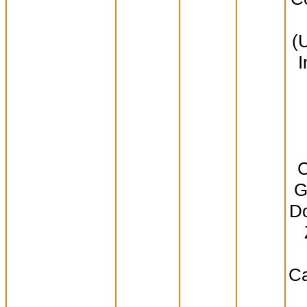
(
I
C
G
Do
Ca