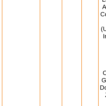
A
Co
(
I
C
G
Do