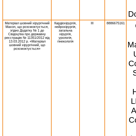
Do
Матеріал шовний хірургічний
Кардіохірургія,
III
8886675161
Махоn, що розсмоктується,
нейрохірургія,
згідно Додатку № 1 до
загальна
Свідоцтва про державну
хірургія,
реєстрацію № 11351/2012 від
урологія,
13.03.2012 р. «Матеріал
гінекологія
Ma
шовний хірургічний, що
розсмоктується»
Co
S
L
A
Co