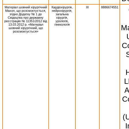
Матеріал шовний хірургічний
Кардіохірургія,
III
8886674551
Махоn, що розсмоктується,
нейрохірургія,
згідно Додатку № 1 до
загальна
Свідоцтва про державну
хірургія,
реєстрацію № 11351/2012 від
урологія,
13.03.2012 р. «Матеріал
гінекологія
Ma
шовний хірургічний, що
розсмоктується»
Co
S
L
A
Co
(
I