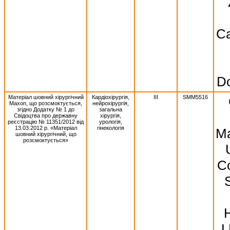
Ca
Do
Матеріал шовний хірургічний
Кардіохірургія,
III
SMM5516
Махоn, що розсмоктується,
нейрохірургія,
згідно Додатку № 1 до
загальна
Свідоцтва про державну
хірургія,
реєстрацію № 11351/2012 від
урологія,
13.03.2012 р. «Матеріал
гінекологія
Ma
шовний хірургічний, що
розсмоктується»
Co
S
L