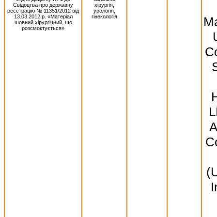
Свідоцтва про державну
хірургія,
реєстрацію № 11351/2012 від
урологія,
13.03.2012 р. «Матеріал
гінекологія
Ma
шовний хірургічний, що
розсмоктується»
Co
S
L
A
Co
(
I