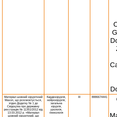
C
G
Do
Ca
Do
Матеріал шовний хірургічний
Кардіохірургія,
III
8886674441
Махоn, що розсмоктується,
нейрохірургія,
згідно Додатку № 1 до
загальна
Свідоцтва про державну
хірургія,
реєстрацію № 11351/2012 від
урологія,
13.03.2012 р. «Матеріал
гінекологія
Ma
шовний хірургічний, що