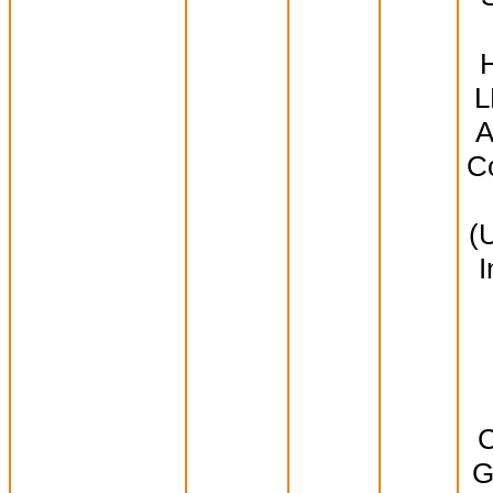
L
A
Co
(
I
C
G