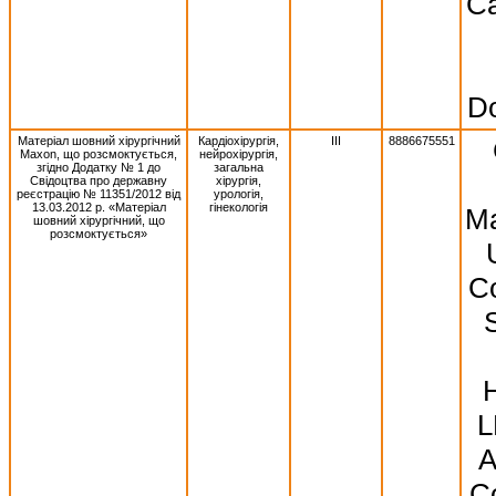
Ca
Do
Матеріал шовний хірургічний
Кардіохірургія,
III
8886675551
Махоn, що розсмоктується,
нейрохірургія,
згідно Додатку № 1 до
загальна
Свідоцтва про державну
хірургія,
реєстрацію № 11351/2012 від
урологія,
13.03.2012 р. «Матеріал
гінекологія
Ma
шовний хірургічний, що
розсмоктується»
Co
S
L
A
Co