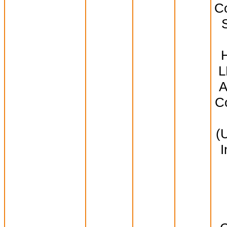
Co
S
L
A
Co
(
I