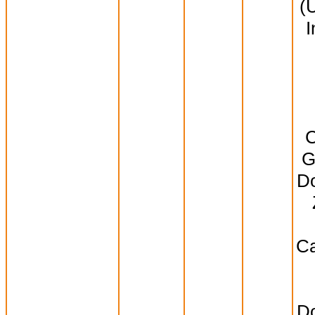
(
I
C
G
Do
Ca
Do