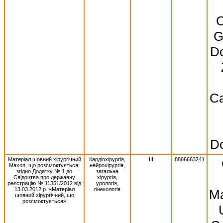
C
G
Do
Ca
Do
Матеріал шовний хірургічний
Кардіохірургія,
III
8886663241
Махоn, що розсмоктується,
нейрохірургія,
згідно Додатку № 1 до
загальна
Свідоцтва про державну
хірургія,
реєстрацію № 11351/2012 від
урологія,
13.03.2012 р. «Матеріал
гінекологія
Ma
шовний хірургічний, що
розсмоктується»