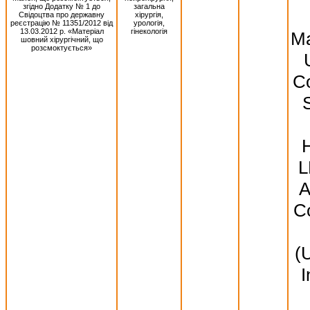
згідно Додатку № 1 до
загальна
Свідоцтва про державну
хірургія,
реєстрацію № 11351/2012 від
урологія,
13.03.2012 р. «Матеріал
гінекологія
Ma
шовний хірургічний, що
розсмоктується»
Co
S
L
A
Co
(
I