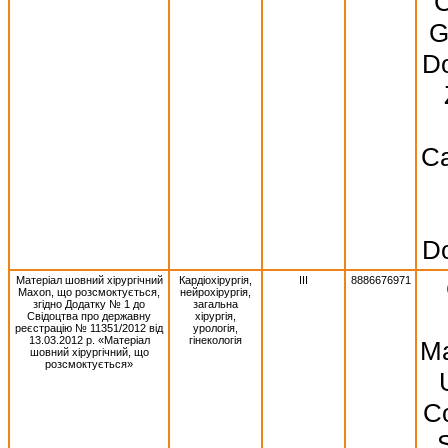
C
G
Do
Ca
Do
Матеріал шовний хірургічний
Кардіохірургія,
III
8886676971
Махоn, що розсмоктується,
нейрохірургія,
згідно Додатку № 1 до
загальна
Свідоцтва про державну
хірургія,
реєстрацію № 11351/2012 від
урологія,
13.03.2012 р. «Матеріал
гінекологія
Ma
шовний хірургічний, що
розсмоктується»
Co
S