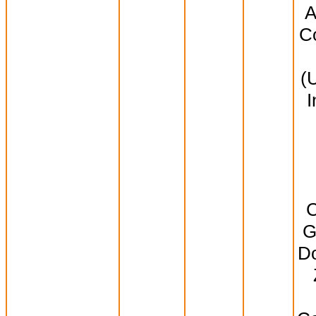
A
Co
(
I
C
G
Do