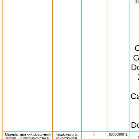
C
G
Do
Ca
Do
Матеріал шовний хірургічний
Кардіохірургія,
III
8886690841
Махоn, що розсмоктується,
нейрохірургія,