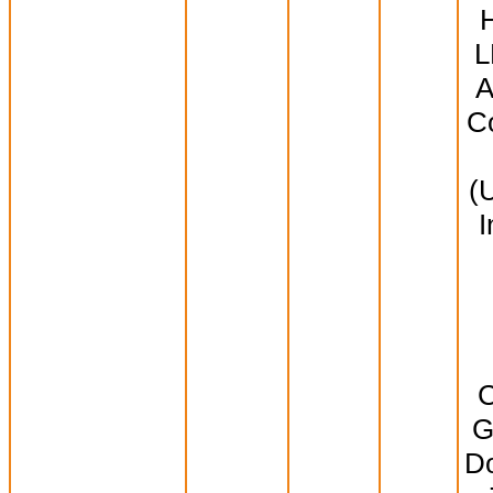
L
A
Co
(
I
C
G
Do