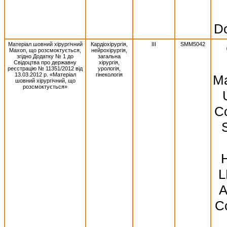
Do
Матеріал шовний хірургічний
Кардіохірургія,
III
SMM5042
Махоn, що розсмоктується,
нейрохірургія,
згідно Додатку № 1 до
загальна
Свідоцтва про державну
хірургія,
реєстрацію № 11351/2012 від
урологія,
13.03.2012 р. «Матеріал
гінекологія
Ma
шовний хірургічний, що
розсмоктується»
Co
S
L
A
Co