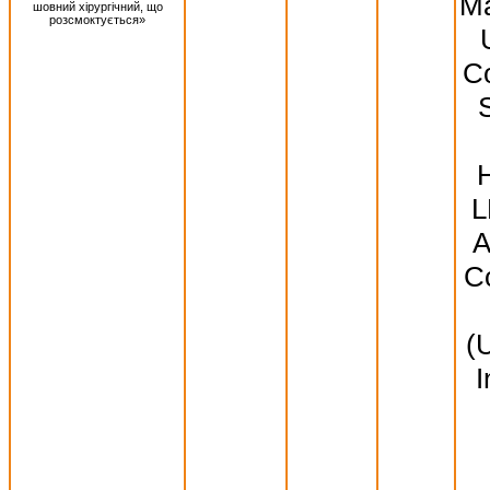
Ma
шовний хірургічний, що
розсмоктується»
Co
S
L
A
Co
(
I