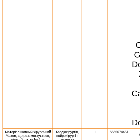
C
G
Do
Ca
Do
Матеріал шовний хірургічний
Кардіохірургія,
III
8886674451
Махоn, що розсмоктується,
нейрохірургія,
згідно Додатку № 1 до
загальна