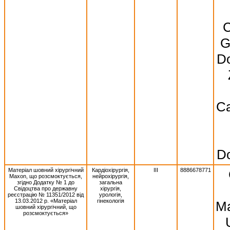
C
G
Do
Ca
Do
Матеріал шовний хірургічний
Кардіохірургія,
III
8886678771
Махоn, що розсмоктується,
нейрохірургія,
згідно Додатку № 1 до
загальна
Свідоцтва про державну
хірургія,
реєстрацію № 11351/2012 від
урологія,
13.03.2012 р. «Матеріал
гінекологія
Ma
шовний хірургічний, що
розсмоктується»