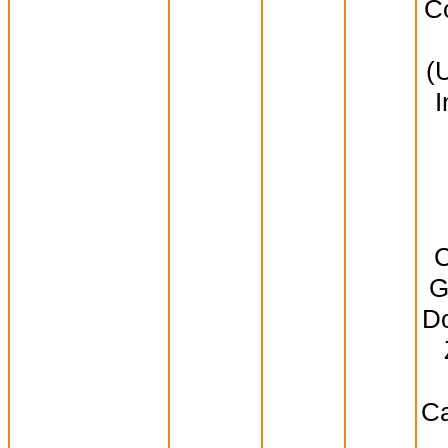
Co
(
I
C
G
Do
Ca