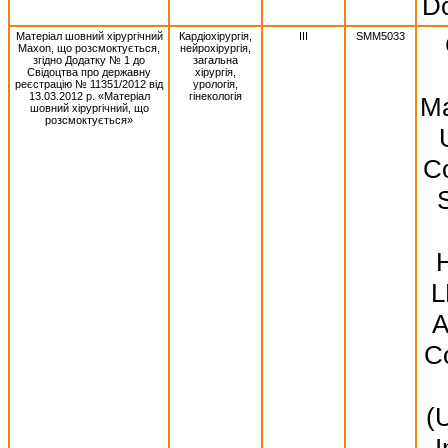
Do
Матеріал шовний хірургічний
Кардіохірургія,
III
SMM5033
Махоn, що розсмоктується,
нейрохірургія,
згідно Додатку № 1 до
загальна
Свідоцтва про державну
хірургія,
реєстрацію № 11351/2012 від
урологія,
13.03.2012 р. «Матеріал
гінекологія
Ma
шовний хірургічний, що
розсмоктується»
Co
S
L
A
Co
(
I