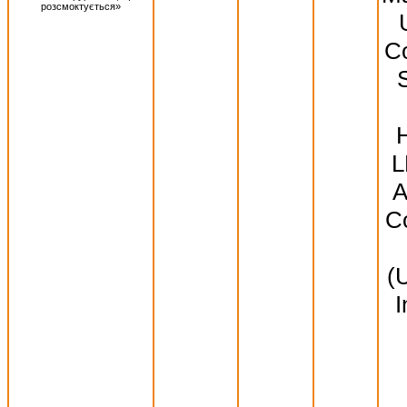
розсмоктується»
Co
S
L
A
Co
(
I