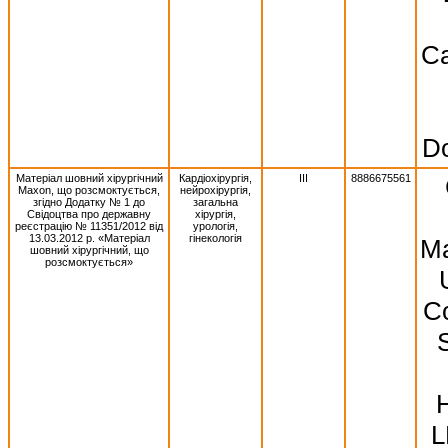
Ca
Do
Матеріал шовний хірургічний
Кардіохірургія,
III
8886675561
Махоn, що розсмоктується,
нейрохірургія,
згідно Додатку № 1 до
загальна
Свідоцтва про державну
хірургія,
реєстрацію № 11351/2012 від
урологія,
13.03.2012 р. «Матеріал
гінекологія
Ma
шовний хірургічний, що
розсмоктується»
Co
S
L