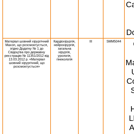
Ca
Do
Матеріал шовний хірургічний
Кардіохірургія,
III
SMM5044
Махоn, що розсмоктується,
нейрохірургія,
згідно Додатку № 1 до
загальна
Свідоцтва про державну
хірургія,
реєстрацію № 11351/2012 від
урологія,
13.03.2012 р. «Матеріал
гінекологія
Ma
шовний хірургічний, що
розсмоктується»
Co
S
L
A