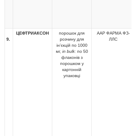
ЦЕФТРИАКСОН
порошок для
ААР ФАРМА ФЗ-
9.
розчину для
ЛЛС
ін’єкцій по 1000
мг,
in bulk
: по 50
флаконів з
порошком у
картонній
упаковці