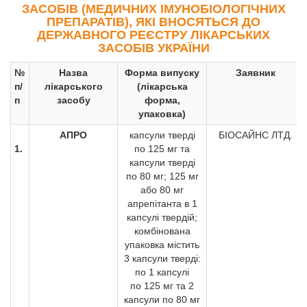
ЗАСОБІВ (МЕДИЧНИХ ІМУНОБІОЛОГІЧНИХ
ПРЕПАРАТІВ), ЯКІ ВНОСЯТЬСЯ ДО
ДЕРЖАВНОГО РЕЄСТРУ ЛІКАРСЬКИХ
ЗАСОБІВ УКРАЇНИ
№
Назва
Форма випуску
Заявник
п/
лікарського
(лікарська
п
засобу
форма,
упаковка)
АПРО
капсули тверді
БІОСАЙНС ЛТД.
1.
по 125 мг та
капсули тверді
по 80 мг; 125 мг
або 80 мг
апрепітанта в 1
капсулі твердій;
комбінована
упаковка містить
3 капсули тверді:
по 1 капсулі
по 125 мг та 2
капсули по 80 мг