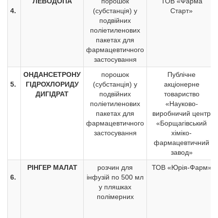
ЛЕВОДОПА
порошок
ТОВ «Фарма
4.
(субстанція) у
Старт»
подвійних
поліетиленових
пакетах для
фармацевтичного
застосування
ОНДАНСЕТРОНУ
порошок
Публічне
5.
ГІДРОХЛОРИДУ
(субстанція) у
акціонерне
ДИГІДРАТ
подвійних
товариство
поліетиленових
«Науково-
пакетах для
виробничий центр
фармацевтичного
«Борщагівський
застосування
хіміко-
фармацевтичний
завод»
РІНГЕР МАЛАТ
розчин для
ТОВ «Юрія-Фарм»
6.
інфузій по 500 мл
у пляшках
полімерних