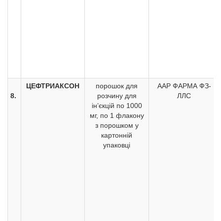
ЦЕФТРИАКСОН
порошок для
ААР ФАРМА ФЗ-
8.
розчину для
ЛЛС
ін’єкцій по 1000
мг, по 1 флакону
з порошком у
картонній
упаковці