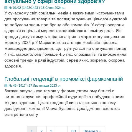
актуально у сфері охорони здоров’я?
№ 01/02 (1422/1423 ) 15 Січня 2024 р.
У сучасному світі соціальні медіа є важливими інструментами
для просування товарів та послуг, залучення цільової аудиторії
та побудови знань про бренд або компанію. У сфері охорони
здоров’я соціальні мережі також відіграють помітну роль. Які
тренди диктуватимуть «правила гри» в маркетингу соціальних
мереж у 2024 р.? Маркетингова агенція Hootsuite провела
міжнародне дослідження, що ґрунтується на опитуванні понад
4 тис. маркетологів і більше 4,5 тис. споживачів, та виокремила
основні тренди в ряді індустрій, серед яких, зокрема, охорона
здоров’я.
Глобальні тенденції в промоміксі фармкомпаній
№ 46 (1417 ) 27 Листопада 2023 р.
Завжди актуальною темою у фармацевтичному бізнесі є
питання залучення професійної аудиторії та побудова з ними
міцних відносин. Цікаві тенденції висвітлюються в новому
дослідженні компанії Veeva Systems. Дослідження охоплює
різні регіони світу
1
2
3
…
80
Вперед »