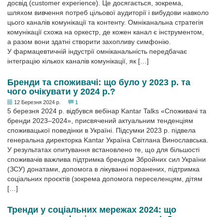
досвід (customer experience). Це досягається, зокрема,
шляхом вивчення потреб цільової ауди­торії і вибудови навколо
цього каналів комунікації та контенту. Омніканальна стратегія
комунікації схожа на оркестр, де кожен канал є інструментом,
а разом вони здатні створити захопливу симфонію.
У фармацевтичній індустрії омніканальність передбачає
інтеграцію кількох каналів комунікації, як […]
Бренди та споживачі: що було у 2023 р. та
чого очікувати у 2024 р.?
12 Березня 2024 р.
1
5 березня 2024 р. відбувся вебінар Kantar Talks «Cпоживачі та
бренди 2023–2024», присвячений актуальним тенденціям
споживацької поведінки в Україні. Підсумки 2023 р. підвела
генеральна директорка Kantar Україна Світлана Винославська.
У результатах опитування встановлено те, що для більшості
споживачів важлива підтримка брендом Збройних сил України
(ЗСУ) донатами, допомога в лікуванні поранених, підтримка
соціальних проєктів (зокрема допомога переселенцям, дітям
[…]
Тренди у соціальних мережах 2024: що