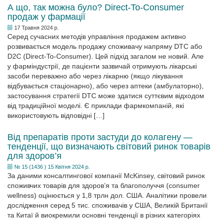
А що, так можна було? Direct-To-Consumer
продаж у фармації
17 Травня 2024 р.
Серед сучасних методів управління продажем активно
розвивається модель продажу споживачу напряму DTC або
D2C (Direct-To-Consumer). Цей підхід загалом не новий. Але
у фарміндустрії, де пацієнти зазвичай отримують лікарські
засоби переважно або через лікарню (якщо лікування
відбувається стаціонарно), або через аптеки (амбулаторно),
застосування стратегії DTC може здатися суттєвим відходом
від традиційної моделі. Є приклади фармкомпаній, які
використовують відповідні […]
Від препаратів проти застуди до колагену —
тенденції, що визначають світовий ринок товарів
для здоров’я
№ 15 (1436 ) 15 Квітня 2024 р.
За даними консалтингової компанії McKinsey, світовий ринок
споживчих товарів для здоров’я та благо­получчя (consumer
wellness) оцінюється у 1,8 трлн дол. США. Аналітики провели
дослідження серед 5 тис. споживачів у США, Великій Британії
та Китаї й виокремили основні тенденції в різних категоріях