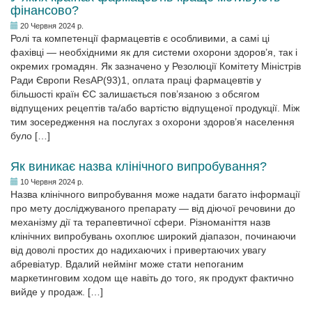
фінансово?
20 Червня 2024 р.
Ролі та компетенції фармацевтів є особливими, а самі ці
фахівці — необхідними як для системи охорони здоров’я, так і
окремих громадян. Як зазначено у Резолюції Комітету Міністрів
Ради Європи ResAP(93)1, оплата праці фармацевтів у
більшості країн ЄС залишається пов’язаною з обсягом
відпущених рецептів та/або вартістю відпущеної продукції. Між
тим зосередження на послугах з охорони здоров’я населення
було […]
Як виникає назва клінічного випробування?
10 Червня 2024 р.
Назва клінічного випробування може надати багато інформації
про мету досліджуваного препарату — від діючої речовини до
механізму дії та терапевтичної сфери. Різноманіття назв
клінічних випробувань охоплює широкий діапазон, починаючи
від доволі простих до надихаючих і привертаючих увагу
абревіатур. Вдалий неймінг може стати непоганим
маркетинговим ходом ще навіть до того, як продукт фактично
вийде у продаж. […]