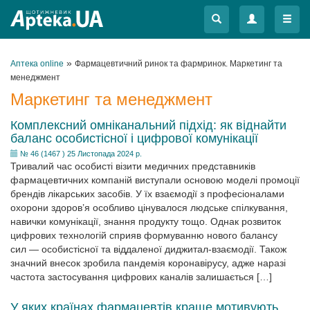
Меню
Меню
»
Аптека online
Фармацевтичний ринок та фармринок. Маркетинг та
менеджмент
Маркетинг та менеджмент
Комплексний омніканальний підхід: як віднайти
баланс особистісної і цифрової комунікації
№ 46 (1467 ) 25 Листопада 2024 р.
Тривалий час особисті візити медичних представників
фармацевтичних компаній виступали основою моделі промоції
брендів лікарських засобів. У їх взаємодії з професіоналами
охорони здоров’я особливо цінувалося людське спілкування,
навички комунікації, знання продукту тощо. Однак розвиток
цифрових технологій сприяв формуванню нового балансу
сил — особистісної та віддаленої диджитал-взаємодії. Також
значний внесок зробила пандемія коронавірусу, адже наразі
частота застосування цифрових каналів залишається […]
У яких країнах фармацевтів краще мотивують