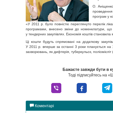
О. Аніщенко
проведення
програм у к
«У 2011 р. було повністю переглянуто перелік лік
програмами, внесено зміни до номенклатури, що 
у тендерних закупівлях. Економія коштів становила 
Ці кошти будуть спрямовані на додаткову закупів
У 2011 р. вперше за останні 3 роки планується на
захворювань, як дифтерія, туберкульоз, поліомієлі
Бажаєте завжди бути в к
Тоді підписуйтесь на 
Коментарі