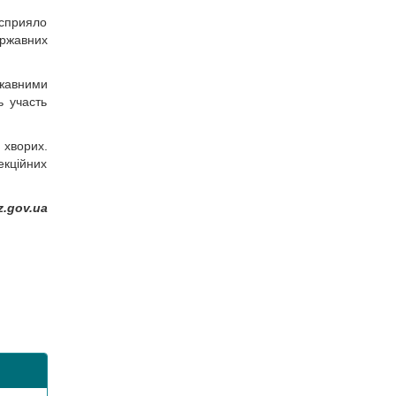
 сприяло
ержавних
ржавними
ь участь
 хворих.
екційних
.gov.ua