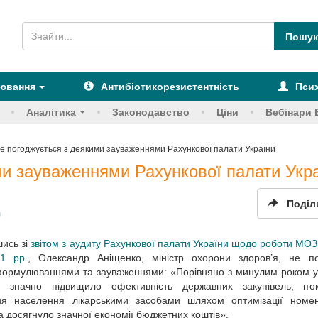
рювання
Антибіотикорезистентність
Псих
Аналітика
Законодавство
Ціни
Вебінари 
е погоджується з деякими зауваженнями Рахункової палати України
и зауваженнями Рахункової палати Укр
Поділ
я
ись зі
звітом з аудиту Рахункової палати України щодо роботи МОЗ
1 рр.
, Олександр Аніщенко, міністр охорони здоров’я, не по
формулюваннями та зауваженнями: «Порівняно з минулим роком у
во значно підвищило ефективність державних закупівель, по
ня населення лікарськими засобами шляхом оптимізації номен
та досягнуло значної економії бюджетних коштів».