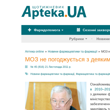
Фармдопомога
Сезонні захво
Рубрики
Новини
»
»
Аптека online
Новини фармацевтики та фармації
МОЗ н
МОЗ не погоджується з деяким
№ 45 (816) 21 Листопада 2011 р.
Новини фармацевтики та фармації
,
Фармацевтика та фармаці
Ознайомивш
в 2010–201
з деякими 
міністерст
забезпечен
закупівель 