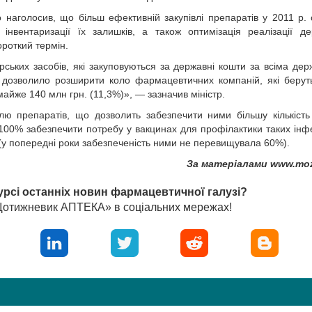
 наголосив, що більш ефективній закупівлі препаратів у 2011 р.
 інвентаризації їх залишків, а також оптимізація реалізації д
ороткий термін.
арських засобів, які закуповуються за державні кошти за всіма де
дозволило розширити коло фармацевтичних компаній, які берут
майже 140 млн грн. (11,3%)», — зазначив міністр.
лю препаратів, що дозволить забезпечити ними більшу кількість
 100% забезпечити потребу у вакцинах для профілактики таких інф
т (у попередні роки забезпеченість ними не перевищувала 60%).
За матеріалами www.moz
урсі останніх новин фармацевтичної галузі?
«Щотижневик АПТЕКА» в соціальних мережах!