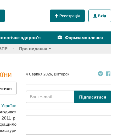
Реєстрація
Вхід
ологічне здоров’я
Фармзамовлення
БПР
Про видання
аїни
4 Серпня 2026, Вівторок
итися
Підписатися
 України
годився
 2011 р.
кращило
клатури