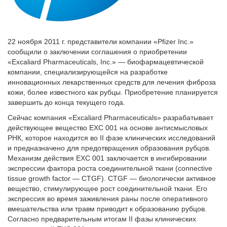
22 ноября 2011 г. представители компании «Pfizer Inc.»
сообщили о заключении соглашения о приобретении
«Excaliard Pharmaceuticals, Inc.» — биофармацевтической
компании, специализирующейся на разработке
инновационных лекарственных средств для лечения фиброза
кожи, более известного как рубцы. Приобретение планируется
завершить до конца текущего года.
Сейчас компания «Excaliard Pharmaceuticals» разрабатывает
действующее вещество EXC 001 на основе антисмысловых
РНК, которое находится во II фазе клинических исследований
и предназначено для предотвращения образования рубцов.
Механизм действия EXC 001 заключается в ингибировании
экспрессии фактора роста соединительной ткани (connective
tissue growth factor — CTGF). CTGF — биологически активное
вещество, стимулирующее рост соединительной ткани. Его
экспрессия во время заживления раны после оперативного
вмешательства или травм приводит к образованию рубцов.
Согласно предварительным итогам II фазы клинических