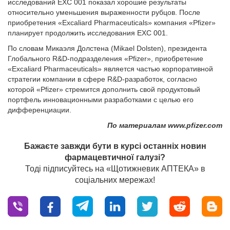
исследований EXC 001 показал хорошие результаты
относительно уменьшения выраженности рубцов. После
приобретения «Excaliard Pharmaceuticals» компания «Pfizer»
планирует продолжить исследования EXC 001.
По словам Микаэля Долстена (Mikael Dolsten), президента
Глобального R&D-подразделения «Pfizer», приобретение
«Excaliard Pharmaceuticals» является частью корпоративной
стратегии компании в сфере R&D-разработок, согласно
которой «Pfizer» стремится дополнить свой продуктовый
портфель инновационными разработками с целью его
дифференциации.
По материалам www.pfizer.com
Бажаєте завжди бути в курсі останніх новин
фармацевтичної галузі?
Тоді підписуйтесь на «Щотижневик АПТЕКА» в
соціальних мережах!