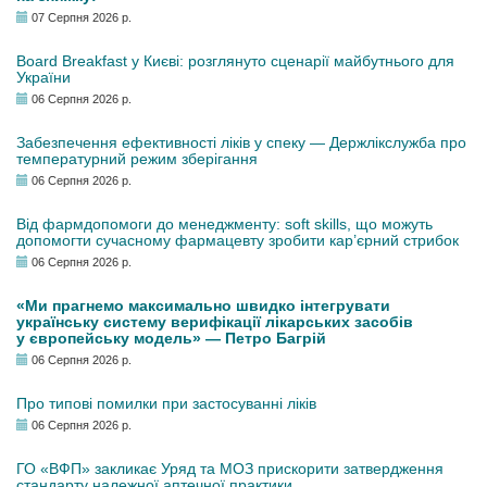
07 Серпня 2026 р.
Board Breakfast у Києві: розглянуто сценарії майбутнього для
України
06 Серпня 2026 р.
Забезпечення ефективності ліків у спеку — Держлікслужба про
температурний режим зберігання
06 Серпня 2026 р.
Від фармдопомоги до менеджменту: soft skills, що можуть
допомогти сучасному фармацевту зробити кар’єрний стрибок
06 Серпня 2026 р.
«Ми прагнемо максимально швидко інтегрувати
українську систему верифікації лікарських засобів
у європейську модель» — Петро Багрій
06 Серпня 2026 р.
Про типові помилки при застосуванні ліків
06 Серпня 2026 р.
ГО «ВФП» закликає Уряд та МОЗ прискорити затвердження
стандарту належної аптечної практики