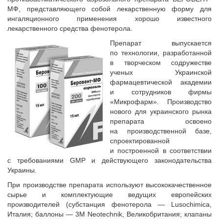
МФ, представляющего собой лекарственную форму для
ингаляционного применения хорошо известного
лекарственного средства фенотерола.
Препарат выпускается
по технологии, разработанной
в творческом содружестве
ученых Украинской
фармацевтической академии
и сотрудников фирмы
«Микрофарм». Производство
нового для украинского рынка
препарата освоено
на производственной базе,
спроектированной
и построенной в соответствии
с требованиями GMP и действующего законодательства
Украины.
При производстве препарата используют высококачественное
сырье и комплектующие ведущих европейских
производителей (субстанция фенотерола — Lusochimicа,
Италия; баллоны — 3М Neotechnik, Великобритания; клапаны