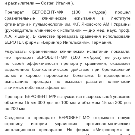
и распылители — Coster, Италия ).
Препарат БЕРОВЕНТ-МФ (100 мкг/доза) прошел
сравнительные клинические испытания в Институте
фтизиатрии и пульмонологии им. Ф.Г. Яновского АМН Украины
(руководитель клинических испытаний — д-р мед. наук, проф.
Л.А. Яшина). В качестве препарата сравнения использовали
БЕРОТЕК фирмы «Берингер Ингельхайм», Германия.
Результаты ограниченных клинических испытаний показали,
что препарат БЕРОВЕНТ-МФ (100 мкг/доза) не уступает
по своей эффективности препарату сравнения, оказывает
выраженное бронхолитическое действие при бронхиальной
астме и хорошо переносится больными. В проведенных
испытаниях препарат не вызывал развития клинически
значимых побочных эффектов.
Препарат БЕРОВЕНТ-МФ выпускается в аэрозольной упаковке
объемом 15 мл 300 доз по 100 мкг и объемом 15 мл 300 доз
по 200 мкг.
Сведения о препарате БЕРОВЕНТ-МФ открывают новую
страницу истории украинских противоастматических
ингаляционных препаратов. Но фирма «Микрофарм» не