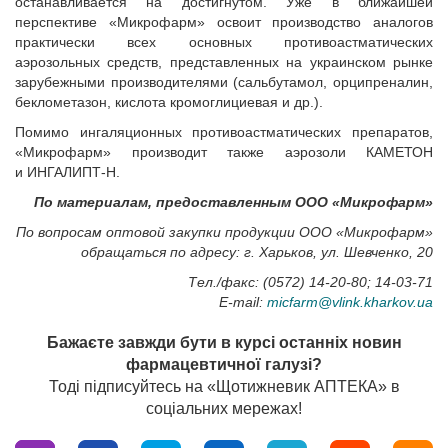
останавливается на достигнутом. Уже в ближайшей
перспективе «Микрофарм» освоит производство аналогов
практически всех основных противоастматических
аэрозольных средств, представленных на украинском рынке
зарубежными производителями (сальбутамол, орципреналин,
беклометазон, кислота кромоглициевая и др.).
Помимо ингаляционных противоастматических препаратов,
«Микрофарм» производит также аэрозоли КАМЕТОН
и ИНГАЛИПТ-Н.
По материалам, предоставленным ООО «Микрофарм»
По вопросам оптовой закупки продукции ООО «Микрофарм»
обращаться по адресу: г. Харьков, ул. Шевченко, 20
Тел./факс: (0572) 14-20-80; 14-03-71
E-mail:
micfarm@vlink.kharkov.ua
Бажаєте завжди бути в курсі останніх новин
фармацевтичної галузі?
Тоді підписуйтесь на «Щотижневик АПТЕКА» в
соціальних мережах!