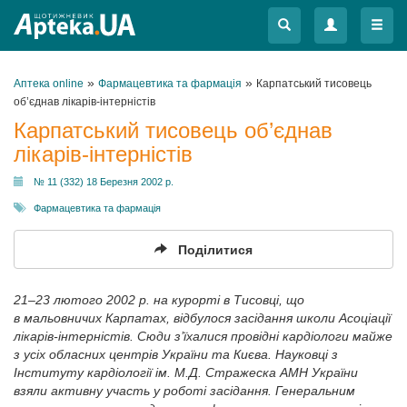
Меню
Меню
»
»
Аптека online
Фармацевтика та фармація
Карпатський тисовець
об’єднав лікарів-інтерністів
Карпатський тисовець об’єднав
лікарів-інтерністів
№ 11 (332) 18 Березня 2002 р.
Фармацевтика та фармація
Поділитися
21–23 лютого 2002 р. на курорті в Тисовці, що
в мальовничих Карпатах, відбулося засідання школи Асоціації
лікарів-інтерністів. Сюди з’їхалися провідні кардіологи майже
з усіх обласних центрів України та Києва. Науковці з
Інституту кардіології ім. М.Д. Стражеска АМН України
взяли активну участь у роботі засідання. Генеральним