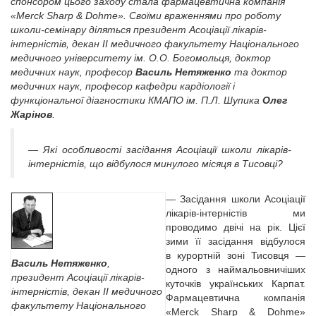
спонсором цього заходу стала фармацевтична компанія
«Merck Sharp & Dohme». Своїми враженнями про роботу
школи-семінару діляться президент Асоціації лікарів-
інтерністів, декан ІІ медичного факультету Національного
медичного університету ім. О.О. Богомольця, доктор
медичних наук, професор
Василь Нетяженко
та доктор
медичних наук, професор кафедри кардіології і
функціональної діагностики КМАПО ім. П.Л. Шупика
Олег
Жарінов
.
— Які особливості засідання Асоціації школи лікарів-
інтерністів, що відбулося минулого місяця в Тисовці?
— Засідання школи Асоціації
лікарів-інтерністів ми
проводимо двічі на рік. Цієї
зими її засідання відбулося
в курортній зоні Тисовця —
Василь Нетяженко
,
одного з наймальовничіших
президент Асоціації лікарів-
куточків українських Карпат.
інтерністів, декан ІІ медичного
Фармацевтична компанія
факультету Національного
«Merck Sharp & Dohme»