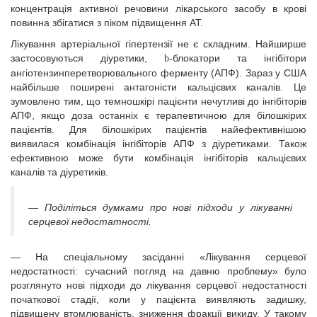
концентрація активної речовини лікарського засобу в крові
повинна збігатися з піком підвищення АТ.
Лікування артеріальної гіпертензії не є складним. Найширше
застосовуються діуретики,
-блокатори та інгібітори
b
ангіотензинперетворювального ферменту (АПФ). Зараз у США
найбільше поширені антагоністи кальцієвих каналів. Це
зумовлено тим, що темношкірі пацієнти нечутливі до інгібіторів
АПФ, якщо доза останніх є терапевтичною для білошкірих
пацієнтів. Для білошкірих пацієнтів найефективнішою
виявилася комбінація інгібіторів АПФ з діуретиками. Також
ефективною може бути комбінація інгібіторів кальцієвих
каналів та діуретиків.
— Поділіться думками про нові підходи у лікуванні
серцевої недостатності.
— На спеціальному засіданні «Лікування серцевої
недостатності: сучасний погляд на давню проблему» було
розглянуто нові підходи до лікування серцевої недостатності
початкової стадії, коли у пацієнта виявляють задишку,
підвищену втомлюваність, зниження фракції викиду. У такому