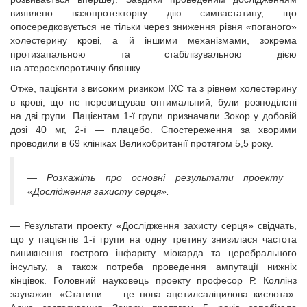
виявлено вазопротекторну дію симвастатину, що
опосередковується не тільки через зниження рівня «поганого»
холестерину крові, а й іншими механізмами, зокрема
протизапальною та стабілізувальною дією
на атеросклеротичну бляшку.
Отже, пацієнти з високим ризиком ІХС та з рівнем холестерину
в крові, що не перевищував оптимальний, були розподілені
на дві групи. Пацієнтам 1-ї групи призначали Зокор у добовій
дозі 40 мг, 2-ї — плацебо. Спостереження за хворими
проводили в 69 клініках Великобританії протягом 5,5 року.
— Розкажіть про основні результати проекту
«Дослідження захисту серця».
— Результати проекту «Дослідження захисту серця» свідчать,
що у пацієнтів 1-ї групи на одну третину знизилася частота
виникнення гострого інфаркту міокарда та церебрального
інсульту, а також потреба проведення ампутації нижніх
кінцівок. Головний науковець проекту професор Р. Коллінз
зауважив: «Статини — це нова ацетилсаліцилова кислота».