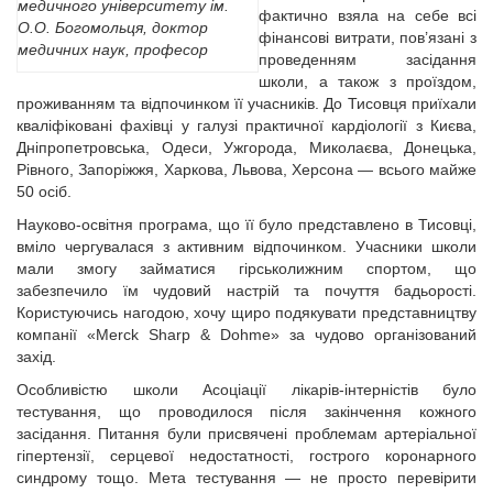
медичного університету ім.
фактично взяла на себе всі
О.О. Богомольця, доктор
фінансові витрати, пов’язані з
медичних наук, професор
проведенням засідання
школи, а також з проїздом,
проживанням та відпочинком її учасників. До Тисовця приїхали
кваліфіковані фахівці у галузі практичної кардіології з Києва,
Дніпропетровська, Одеси, Ужгорода, Миколаєва, Донецька,
Рівного, Запоріжжя, Харкова, Львова, Херсона — всього майже
50 осіб.
Науково-освітня програма, що її було представлено в Тисовці,
вміло чергувалася з активним відпочинком. Учасники школи
мали змогу займатися гірськолижним спортом, що
забезпечило їм чудовий настрій та почуття бадьорості.
Користуючись нагодою, хочу щиро подякувати представництву
компанії «Merck Sharp & Dohme» за чудово організований
захід.
Особливістю школи Асоціації лікарів-інтерністів було
тестування, що проводилося після закінчення кожного
засідання. Питання були присвячені проблемам артеріальної
гіпертензії, серцевої недостатності, гострого коронарного
синдрому тощо. Мета тестування — не просто перевірити