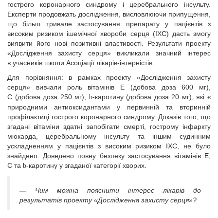
гострого коронарного синдрому і церебрального інсульту.
Експерти продовжать дослідження, висловлюючи припущення,
що більш тривале застосування препарату у пацієнтів з
високим ризиком ішемічної хвороби серця (ІХС) дасть змогу
виявити його нові позитивні властивості. Результати проекту
«Дослідження захисту серця» викликали значний інтерес
в учасників школи Асоціації лікарів-інтерністів.
Для порівняння: в рамках проекту «Дослідження захисту
серця» вивчали роль вітамінів Е (добова доза 600 мг),
С (добова доза 250 мг),
-каротину (добова доза 20 мг), які є
b
природними антиоксидантами у первинній та вторинній
профілактиці гострого коронарного синдрому. Доказів того, що
згадані вітаміни здатні запобігати смерті, гострому інфаркту
міокарда, церебральному інсульту та іншим судинним
ускладненням у пацієнтів з високим ризиком ІХС, не було
знайдено. Доведено повну безпеку застосування вітамінів Е,
С та
-каротину у згаданої категорії хворих.
b
—
Чим можна пояснити інтерес лікарів до
результатів проекту «Дослідження захисту серця»?