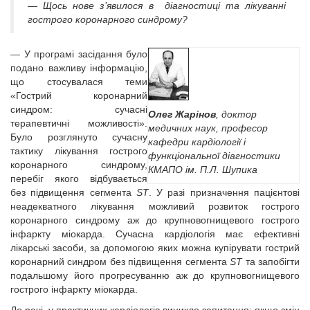
— Щось нове з’явилося в діагностиці та лікуванні
гострого коронарного синдрому?
— У програмі засідання було
подано важливу інформацію,
що стосувалася теми
«Гострий коронарний
синдром: сучасні
Олег Жарінов
, доктор
терапевтичні можливості».
медичних наук, професор
Було розглянуто сучасну
кафедри кардіології і
тактику лікування гострого
функціональної діагностики
коронарного синдрому,
КМАПО ім. П.Л. Шупика
перебіг якого відбувається
без підвищення сегмента
ST
. У разі призначення пацієнтові
неадекватного лікування можливий розвиток гострого
коронарного синдрому аж до крупновогнищевого гострого
інфаркту міокарда. Сучасна кардіологія має ефективні
лікарські засоби, за допомогою яких можна купірувати гострий
коронарний синдром без підвищення сегмента
ST
та запобігти
подальшому його прогресуванню аж до крупновогнищевого
гострого інфаркту міокарда.