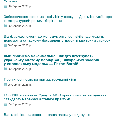
України
06 Серпня 2026 р.
Забезпечення ефективності ліків у спеку — Держлікслужба про
температурний режим зберігання
06 Серпня 2026 р.
Від фармдопомоги до менеджменту: soft skills, що можуть
допомогти сучасному фармацевту зробити кар’єрний стрибок
06 Серпня 2026 р.
«Ми прагнемо максимально швидко інтегрувати
українську систему верифікації лікарських засобів
у європейську модель» — Петро Багрій
06 Серпня 2026 р.
Про типові помилки при застосуванні ліків
06 Серпня 2026 р.
ГО «ВФП» закликає Уряд та МОЗ прискорити затвердження
стандарту належної аптечної практики
05 Серпня 2026 р.
Ваша філіжанка знань — наша чашка у подарунок!