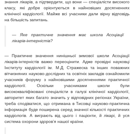
знання лікарів, а підтвердити, що вони — спеціалісти високого
класу, які добре орієнтуються в найновіших досягненнях
клінічної кардіології. Майже всі учасники дали вірну відповідь
на більшість запитань.
— Яке практичне значення має школа Асоціації
лікарів-інтерністів?
— Практичне значення нинішньої зимової школи Асоціації
лікарів-інтерністів важко переоцінити. Адже провідні науковці
Інституту кардіології ім. М.Д. Стражеска та інших поважних
вітчизняних науково-дослідних та освітніх закладів ознайомили
учасників форуму з найновішими досягненнями практичної
кардіології. Оскільки учасниками школи були
висококваліфіковані спеціалісти в галузі клінічної кардіології,
авторитет яких багато значить у відповідних регіонах України,
треба сподіватися, що отримана в Тисовці науково-практична
інформація буде поширена серед значної кількості практичних
кардіологів. А виграють від цього і пацієнти, й лікарі, й уся
система охорони здоров’я нашої країни.