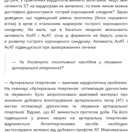
До речі, у практичних кардіологів виникло запитання: якщо змін
сегмента
ST
на кардіограмі не виявлено, то яким чином можна
достовірно діагностувати гострий коронарний синдром? Зараз
доведено, що підвищений рівень тропоніну (білок серцевого
м’яза) в крові є еталонним маркером гострого коронарного
синдрому. На жаль, ще в багатьох лікарнях визначають
активність АлАТ і АсАТ, хоча ці ферменти не беруть участь
в розвитку гострого коронарного синдрому. Активність АлАТ і
АсАТ підвищується при захворюваннях печінки.
— Чи досягнуто позитивних наслідків у лікуванні
артеріальної гіпертензії?
— Артеріальна гіпертензія — важлива кардіологічна проблема.
На семінарі «Артеріальна гіпертензія: оптимізація діагностики
та лікування» було запропоновано важливий матеріал про
значення добового моніторування артеріального тиску (АТ) з
метою оптимізації діагностики та лікування артеріальної
гіпертензії. Відомо, що АТ змінюється протягом доби. Пік його
підвищення у різних хворих на артеріальну гіпертензію
відрізняється. Антигіпертензивні засоби необхідно
застосовувати залежно від добового профілю АТ. Максимальна