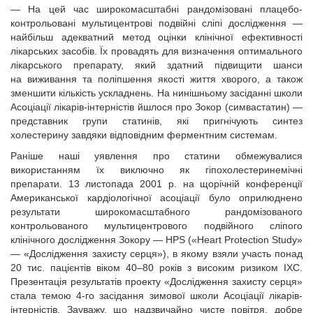
— На цей час широкомасштабні рандомізовані плацебо-
контрольовані мультицентрові подвійні сліпі дослідження —
найбільш адекватний метод оцінки клінічної ефективності
лікарських засобів. Їх провадять для визначення оптимального
лікарського препарату, який здатний підвищити шанси
на виживання та поліпшення якості життя хворого, а також
зменшити кількість ускладнень. На нинішньому засіданні школи
Асоціації лікарів-інтерністів йшлося про Зокор (симвастатин) —
представник групи статинів, які пригнічують синтез
холестерину завдяки відповідним ферментним системам.
Раніше наші уявлення про статини обмежувалися
використанням їх виключно як гіпохолестеринемічні
препарати. 13 листопада 2001 р. на щорічній конференції
Американської кардіологічної асоціації було оприлюднено
результати широкомасштабного рандомізованого
контрольованого мультицентрового подвійного сліпого
клінічного дослідження Зокору — HPS («Heart Protection Study»
— «Дослідження захисту серця»), в якому взяли участь понад
20 тис. пацієнтів віком 40–80 років з високим ризиком ІХС.
Презентація результатів проекту «Дослідження захисту серця»
стала темою 4-го засідання зимової школи Асоціації лікарів-
інтерністів. Зауважу, що надзвичайно чисте повітря, добре