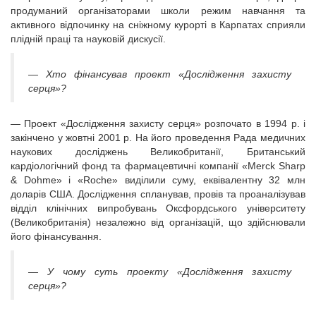
продуманий організаторами школи режим навчання та
активного відпочинку на сніжному курорті в Карпатах сприяли
плідній праці та науковій дискусії.
— Хто фінансував проект «Дослідження захисту
серця»?
— Проект «Дослідження захисту серця» розпочато в 1994 р. і
закінчено у жовтні 2001 р. На його проведення Рада медичних
наукових досліджень Великобританії, Британський
кардіологічний фонд та фармацевтичні компанії «Merck Sharp
& Dohme» і «Roche» виділили суму, еквівалентну 32 млн
доларів США. Дослідження спланував, провів та проаналізував
відділ клінічних випробувань Оксфордського університету
(Великобританія) незалежно від організацій, що здійснювали
його фінансування.
— У чому суть проекту «Дослідження захисту
серця»?