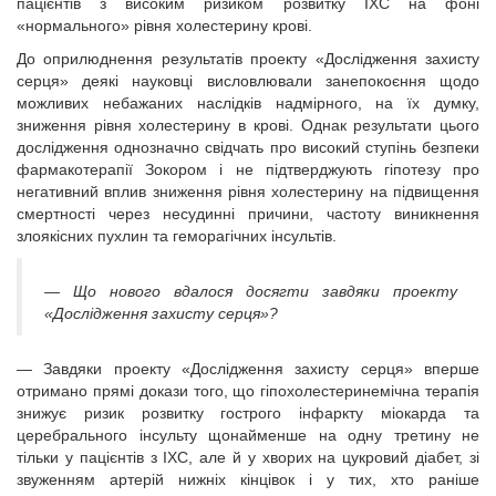
пацієнтів з високим ризиком розвитку ІХС на фоні
«нормального» рівня холестерину крові.
До оприлюднення результатів проекту «Дослідження захисту
серця» деякі науковці висловлювали занепокоєння щодо
можливих небажаних наслідків надмірного, на їх думку,
зниження рівня холестерину в крові. Однак результати цього
дослідження однозначно свідчать про високий ступінь безпеки
фармакотерапії Зокором і не підтверджують гіпотезу про
негативний вплив зниження рівня холестерину на підвищення
смертності через несудинні причини, частоту виникнення
злоякісних пухлин та геморагічних інсультів.
— Що нового вдалося досягти завдяки проекту
«Дослідження захисту серця»?
— Завдяки проекту «Дослідження захисту серця» вперше
отримано прямі докази того, що гіпохолестеринемічна терапія
знижує ризик розвитку гострого інфаркту міокарда та
церебрального інсульту щонайменше на одну третину не
тільки у пацієнтів з ІХС, але й у хворих на цукровий діабет, зі
звуженням артерій нижніх кінцівок і у тих, хто раніше