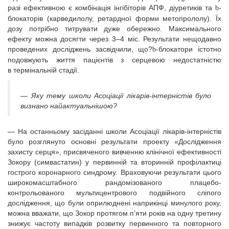
разі ефективною є комбінація інгібіторів АПФ, діуретиків та
-
b
блокаторів (карведилолу, ретардної форми метопрололу). Їх
дозу потрібно титрувати дуже обережно. Максимального
ефекту можна досягти через 3–4 міс. Результати нещодавно
проведених досліджень засвідчили, що?
-блокатори істотно
b
подовжують життя пацієнтів з серцевою недостатністю
в термінальній стадії.
— Яку тему школи Асоціації лікарів-інтерністів було
визнано найактуальнішою?
— На останньому засіданні школи Асоціації лікарів-інтерністів
було розглянуто основні результати проекту «Дослідження
захисту серця», присвяченого вивченню клінічної ефективності
Зокору (симвастатин) у первинній та вторинній профілактиці
гострого коронарного синдрому. Враховуючи результати цього
широкомасштабного рандомізованого плацебо-
контрольованого мультицентрового подвійного сліпого
дослідження, що були оприлюднені наприкінці минулого року,
можна вважати, що Зокор протягом п’яти років на одну третину
знижує частоту випадків розвитку первинного та повторного