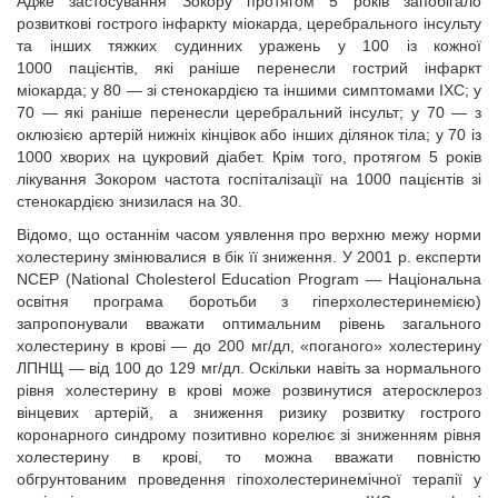
Адже застосування Зокору протягом 5 років запобігало
розвиткові гострого інфаркту міокарда, церебрального інсульту
та інших тяжких судинних уражень у 100 із кожної
1000 пацієнтів, які раніше перенесли гострий інфаркт
міокарда; у 80 — зі стенокардією та іншими симптомами ІХС; у
70 — які раніше перенесли церебральний інсульт; у 70 — з
оклюзією артерій нижніх кінцівок або інших ділянок тіла; у 70 із
1000 хворих на цукровий діабет. Крім того, протягом 5 років
лікування Зокором частота госпіталізації на 1000 пацієнтів зі
стенокардією знизилася на 30.
Відомо, що останнім часом уявлення про верхню межу норми
холестерину змінювалися в бік її зниження. У 2001 р. експерти
NCEP (National Cholesterol Education Program — Національна
освітня програма боротьби з гіперхолестеринемією)
запропонували вважати оптимальним рівень загального
холестерину в крові — до 200 мг/дл, «поганого» холестерину
ЛПНЩ — від 100 до 129 мг/дл. Оскільки навіть за нормального
рівня холестерину в крові може розвинутися атеросклероз
вінцевих артерій, а зниження ризику розвитку гострого
коронарного синдрому позитивно корелює зі зниженням рівня
холестерину в крові, то можна вважати повністю
обгрунтованим проведення гіпохолестеринемічної терапії у