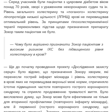
— Серед учасників були пацієнтки з цукровим діабетом віком
понад 70 років, хворі з ураженням некоронарних судин та ін.
Рівень загального холестерину та «поганого» холестерину
ліпопротеїдів низької щільності (ЛПНЩ) крові не перевищував
оптимальний рівень. За принципами гіпохолестеринемічної
терапії переконливих підстав щодо призначення препарату
Зокор таким пацієнтам не було.
— Чому було вирішено призначити Зокор пацієнтам з
високим ризиком ІХС без підвищеного рівня
холестерину в крові?
— Ще до початку проведення проекту «Дослідження захисту
серця» було відомо, що призначення Зокору хворим, які
перенесли гострий інфаркт міокарда і рівень холестерину
в крові яких не перевищував верхньої межі норми, спричиняло
істотне підвищення частоти повторного гострого коронарного
синдрому та сприяло продовженню тривалості життя. Було
висловлено думку, що Зокор може бути ефективним не тільки
для вторинної профілактики (повторного інфаркту міокарда),
але й первинної (гострого коронарного синдрому, що
розвивається вперше). Завдяки проведеним дослідженням