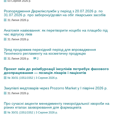
03 Серпня 2026 р.
Розпорядження Держлікслужби у період з 20.07.2026 р. по
31.07.2026 р. про заборону/дозвіл на обіг лікарських засобів
31 Липня 2026 р.
Анатомія навіювання: як перетворити ноцебо на плацебо під
час відпуску ліків
31 Липня 2026 р.
Уряд продовжив перехідний період для впровадження
Технічного регламенту на косметичну продукцію
31 Липня 2026 р.
2
Проєкт змін до реімбурсації інсулінів потребує фахового
доопрацювання — позиція лікарів і пацієнтів
№ 30/31 (1551/1552 ) 3 Серпня 2026 р.
Закупівлі медтоварів через Prozorro Market у I півріччі 2026 р.
31 Липня 2026 р.
Про сучасні акценти менеджменту гемороїдальної хвороби на
різних етапах захворювання для фармацевта
№ 30/31 (1551/1552 ) 3 Серпня 2026 р.