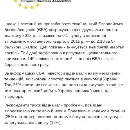
Індекс інвестиційної привабливості України, який Європейська
Бізнес Асоціація (ЄБА) розрахувала за підсумками першого
кварталу 2012 р., знизився на 0,1 пункту в порівнянні
з показником останнього кварталу 2011 р. — до 2,18 за 5-
бальною шкалою. Цей показник знижується вже третій квартал
поспіль. Такі дані зафіксовано в результаті щоквартального
опитування 149 керівників компаній — членів ЄБА в січні–
березні поточного року.
За інформацією ЄБА, інвестори відзначили низку негативних
тенденцій, які сьогодні спостерігаються в економіці України.
Так, 26% опитаних вважають, що політична ситуація в країні є
тим фактором, який робить Україну непривабливою для
інвесторів.
Респонденти також відзначили проблеми, пов’язані
з податковою системою й новим Податковим кодексом України
(25% опитаних), посилення тиску з боку державних структур і
зарегульованість ринку (18%).