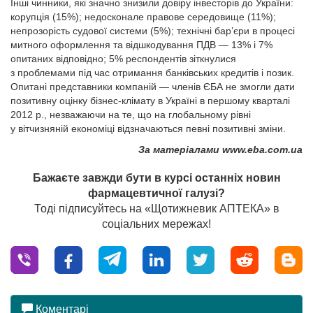
Інші чинники, які значно знизили довіру інвесторів до України:
корупція (15%); недосконале правове середовище (11%);
непрозорість судової системи (5%); технічні бар’єри в процесі
митного оформлення та відшкодування ПДВ — 13% і 7%
опитаних відповідно; 5% респондентів зіткнулися
з проблемами під час отримання банківських кредитів і позик.
Опитані представники компаній — членів ЄБА не змогли дати
позитивну оцінку бізнес-клімату в Україні в першому кварталі
2012 р., незважаючи на те, що на глобальному рівні
у вітчизняній економіці відзначаються певні позитивні зміни.
За матеріалами www.eba.com.ua
Бажаєте завжди бути в курсі останніх новин
фармацевтичної галузі?
Тоді підписуйтесь на «Щотижневик АПТЕКА» в
соціальних мережах!
Коментарі