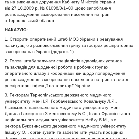
та на виконання доручення Кабінету Міністрів України
від 27.10.2009 р. № 61098/0/1–09 щодо запобігання
розповсюдження захворювання населення на грип
в Тернопільській області
НАКАЗУЮ:
1. Створити оперативний штаб МОЗ України з реагування
на ситуацію з розповсюдження грипу та гострих респіраторних
захворювань в Україні (додаток 1).
2. Голові штабу залучати спеціалістів відповідних установ
та закладів для щоденної роботи в робочих групах
оперативного штабу з координації дій щодо попередження
розповсюдження захворювання населення на грип та гострі
респіраторні інфекції на території України.
3. Ректорам Тернопільського державного медичного
університету імені І.Я. Горбачевського Ковальчуку Л.Я.,
Львівського національного медичного університету імені
Данила Галицького Зіменковському Б.С., Івано-Франківського
національного медичного університету Нейку Є.М., в.о.
ректора Буковинського державного медичного університету
Іващуку О.І. організувати та забезпечити участь провідних
фахівців університетів у наданні медичної допомоги хворим