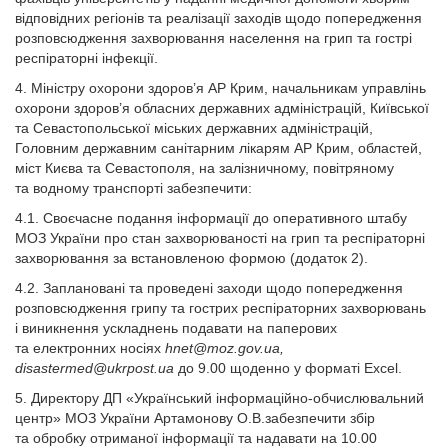
відповідних регіонів та реалізації заходів щодо попередження
розповсюдження захворювання населення на грип та гострі
респіраторні інфекції.
4. Міністру охорони здоров’я АР Крим, начальникам управлінь
охорони здоров’я обласних державних адміністрацій, Київської
та Севастопольської міських державних адміністрацій,
Головним державним санітарним лікарям АР Крим, областей,
міст Києва та Севастополя, на залізничному, повітряному
та водному транспорті забезпечити:
4.1. Своєчасне подання інформації до оперативного штабу
МОЗ України про стан захворюваності на грип та респіраторні
захворювання за встановленою формою (додаток 2).
4.2. Заплановані та проведені заходи щодо попередження
розповсюдження грипу та гострих респіраторних захворювань
і виникнення ускладнень подавати на паперових
та електронних носіях
hnet@moz.gov.ua
,
disastermed@ukrpost.ua
до 9.00 щоденно у форматі Excel.
5. Директору ДП «Український інформаційно-обчислювальний
центр» МОЗ України Артамонову О.В.забезпечити збір
та обробку отриманої інформації та надавати на 10.00