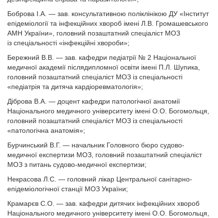
Боброва І.А. — зав. консультативною поліклінікою ДУ «Інститут
епідеміології та інфекційних хвороб імені Л.В. Громашевського
АМН України», головний позаштатний спеціаліст МОЗ
із спеціальност­і «інфекційні хвороби»;
Бережний В.В. — зав. кафедри педіатрії № 2 Національної
медичної академії післядипломної освіти імені П.Л. Шупика,
головний позаштатний спеціаліст МОЗ із спеціальності
«педіатрія та дитяча кардіоревматологія»;
Діброва В.А. — доцент кафедри патологічної анатомії
Національног­о медичного університету імені О.О. Богомольця,
головний позаштатний спеціаліст МОЗ із спеціальності
«патологічна анатомія»;
Бурчинський В.Г. — начальник Головного бюро судово-
медичної експертизи МОЗ, головний позаштатний спеціаліст
МОЗ з питань судово-медичної експертизи;
Некрасова Л.С. — головний лікар Центральної санітарно-
епідеміологічної станції МОЗ України;
Крамарєв С.О. — зав. кафедри дитячих інфекційних хвороб
Національного медичного університету імені О.О. Богомольця,