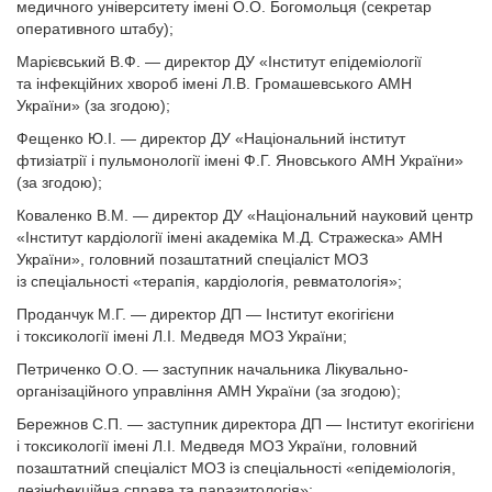
медичного університету імені О.О. Богомольця (секретар
оперативного штабу);
Марієвський В.Ф. — директор ДУ «Інститут епідеміології
та інфекційних хвороб імені Л.В. Громашевського АМН
України» (за згодою);
Фещенко Ю.І. — директор ДУ «Національний інститут
фтизіатрії і пульмонології імені Ф.Г. Яновського АМН України»
(за згодою);
Коваленко В.М. — директор ДУ «Національний науковий центр
«Інститут кардіології імені академіка М.Д. Стражеска» АМН
Украї­ни», головний позаштатний спеціаліст МОЗ
із спеціальності «терапія, кардіологія, ревматологія»;
Проданчук М.Г. — директор ДП — Інститут екогігієни
і токсикології імені Л.І. Медведя МОЗ України;
Петриченко О.О. — заступник начальника Лікувально-
організаційного управління АМН України (за згодою);
Бережнов С.П. — заступник директора ДП — Інститут екогігіє­ни
і токсикології імені Л.І. Медведя МОЗ України, головний
позаштатний спеціаліст МОЗ із спеціальності «епідеміологія,
дезінфекційна справа та паразитологія»;