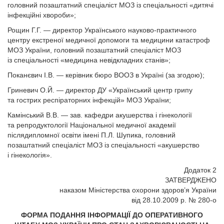
головний позаштатний спеціаліст МОЗ із спеціальності «дитячі
інфекційні хвороби»;
Рощин Г.Г. — директор Українського науково-практичного
центру екстреної медичної допомоги та медицини катастроф
МОЗ України, головний позаштатний спеціаліст МОЗ
із спеціальності «медицина невідкладних станів»;
Поканєвич І.В. — керівник бюро ВООЗ в Україні (за згодою);
Гриневич О.Й. — директор ДУ «Український центр грипу
та гострих респіраторних інфекцій» МОЗ України;
Камінський В.В. — зав. кафедри акушерства і гінекології
та репродуктології Національної медичної академії
післядипломної освіти імені П.Л. Шупика, головний
позаштатний спеціаліст МОЗ із спеціальності «акушерство
і гінекологія».
Додаток 2
ЗАТВЕРДЖЕНО
наказом Міністерства охорони здоров’я України
від 28.10.2009 р. № 280-o
ФОРМА ПОДАННЯ ІНФОРМАЦІЇ ДО ОПЕРАТИВНОГО