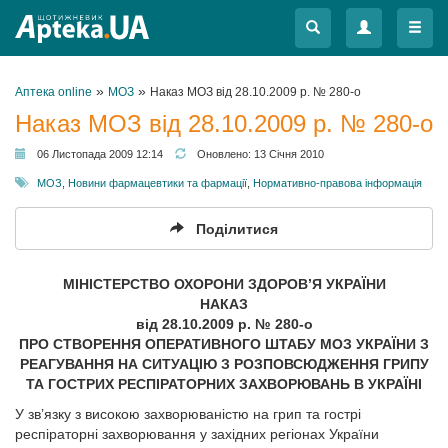
Меню
Меню
»
»
Аптека online
МОЗ
Наказ МОЗ від 28.10.2009 р. № 280-о
Наказ МОЗ від 28.10.2009 р. № 280-о
06 Листопада 2009 12:14
Оновлено:
13 Січня 2010
МОЗ
,
Новини фармацевтики та фармації
,
Нормативно-правова інформація
Поділитися
МІНІСТЕРСТВО ОХОРОНИ ЗДОРОВ’Я УКРАЇНИ
НАКАЗ
від 28.10.2009 р. № 280-о
ПРО СТВОРЕННЯ ОПЕРАТИВНОГО ШТАБУ МОЗ УКРАЇНИ З
РЕАГУВАННЯ НА СИТУАЦІЮ З РОЗПОВСЮДЖЕННЯ ГРИПУ
ТА ГОСТРИХ РЕСПІРАТОРНИХ ЗАХВОРЮВАНЬ В УКРАЇНІ
У зв’язку з високою захворюваністю на грип та гострі
респіраторні захворювання у західних регіонах України