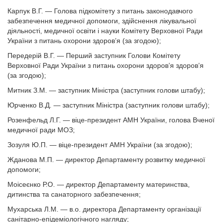
Карпук В.Г. — Голова підкомітету з питань законодавчого
забезпечення медичної допомоги, здійснення лікувальної
діяльності, медичної освіти і науки Комітету Верховної Ради
України з питань охорони здоров’я (за згодою);
Передерій В.Г. — Перший заступник Голови Комітету
Верховної Ради України з питань охорони здоров’я здоров’я
(за згодою);
Митник З.М. — заступник Міністра (заступник голови штабу);
Юрченко В.Д. — заступник Міністра (заступник голови штабу);
Розенфельд Л.Г. — віце-президент АМН України, голова Вченої
медичної ради МОЗ;
Зозуля Ю.П. — віце-президент АМН України (за згодою);
Жданова М.П. — директор Департаменту розвитку медичної
допомоги;
Моісеєнко Р.О. — директор Департаменту материнства,
дитинства та санаторного забезпечення;
Мухарська Л.М. — в.о. директора Департаменту організації
санітарно-епідеміологічного нагляду;