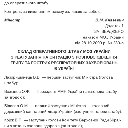
до оперативного штабу.
Контроль за виконанням наказу залишаю за собою.
Міністр
В.М. Князевич
Додаток 1
ЗАТВЕРДЖЕНО
наказом МОЗ України
від 28.10.2009 р. № 280-o
СКЛАД ОПЕРАТИВНОГО ШТАБУ МОЗ УКРАЇНИ
З РЕАГУВАННЯ НА СИТУАЦІЮ З РОЗПОВСЮДЖЕННЯ
ГРИПУ ТА ГОСТРИХ РЕСПІРАТОРНИХ ЗАХВОРЮВАНЬ
В УКРАЇНІ
Лазоришинець В.В. — перший заступник Міністра (голова
штабу);
Возіанов О.Ф. — Президент АМН України (співголова штабу,
за згодою);
Біловол О.М. — перший заступник Міністра — головний
державний санітарний лікар України (заступник голови штабу);
Корж В.П. — заступник голови Комітету Верховної Ради Украї­
ни з питань охорони здоров’я (за згодою);