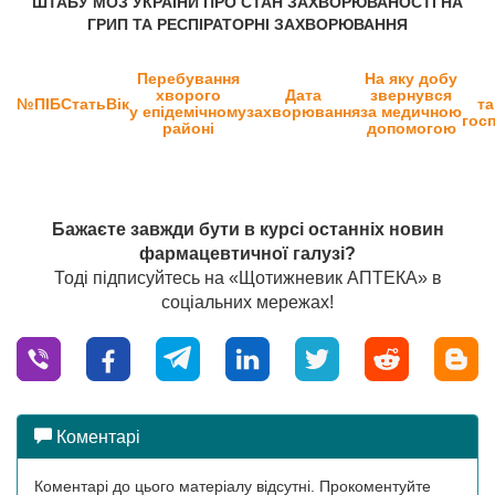
ШТАБУ МОЗ УКРАЇНИ ПРО СТАН ЗАХВОРЮВАНОСТІ НА
ГРИП ТА РЕСПІРАТОРНІ ЗАХВОРЮВАННЯ
Перебування
На яку добу
хворого
Дата
звернувся
№
ПІБ
Стать
Вік
та
у епідемічному
захворювання
за медичною
госп
районі
допомогою
_
Бажаєте завжди бути в курсі останніх новин
фармацевтичної галузі?
Тоді підписуйтесь на «Щотижневик АПТЕКА» в
соціальних мережах!
Коментарі
Коментарі до цього матеріалу відсутні. Прокоментуйте