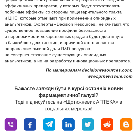
эффективных препаратов, у которых будут отсутствовать
побочные эффекты со стороны пищеварительного тракта
и ЦНС, которые отмечают при применении опиоидных
анальгетиков. Эксперты «Decision Resources» не считают, что
существенное повышение профиля безопасности
и переносимости лекарственных средств будет достигнуто
в ближайшее десятилетие, и причиной этого является
направление львиной доли R&D-ресурсов
на совершенствование существующих опиоидных
анальгетиков, а не на разработку инновационных препаратов.
По материалам decisionresources.com;
www.prnewswire.com
Бажаєте завжди бути в курсі останніх новин
фармацевтичної галузі?
Тоді підписуйтесь на «Щотижневик АПТЕКА» в
соціальних мережах!