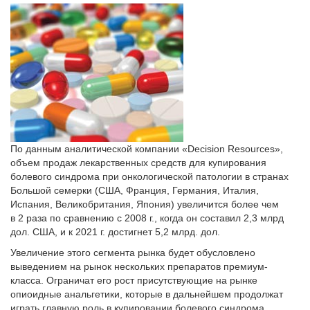
По данным аналитической компании «Decision Resources»,
объем продаж лекарственных средств для купирования
болевого синдрома при онкологической патологии в странах
Большой семерки (США, Франция, Германия, Италия,
Испания, Великобритания, Япония) увеличится более чем
в 2 раза по сравнению с 2008 г., когда он составил 2,3 млрд
дол. США, и к 2021 г. достигнет 5,2 млрд. дол.
Увеличение этого сегмента рынка будет обусловлено
выведением на рынок нескольких препаратов премиум-
класса. Ограничат его рост присутствующие на рынке
опиоидные анальгетики, которые в дальнейшем продолжат
играть главную роль в купировании болевого синдрома