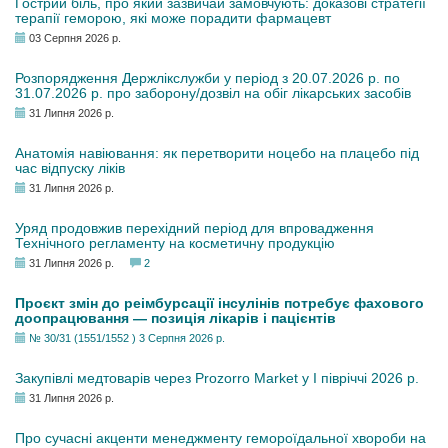
Гострий біль, про який зазвичай замовчують: доказові стратегії
терапії геморою, які може порадити фармацевт
03 Серпня 2026 р.
Розпорядження Держлікслужби у період з 20.07.2026 р. по
31.07.2026 р. про заборону/дозвіл на обіг лікарських засобів
31 Липня 2026 р.
Анатомія навіювання: як перетворити ноцебо на плацебо під
час відпуску ліків
31 Липня 2026 р.
Уряд продовжив перехідний період для впровадження
Технічного регламенту на косметичну продукцію
31 Липня 2026 р.
2
Проєкт змін до реімбурсації інсулінів потребує фахового
доопрацювання — позиція лікарів і пацієнтів
№ 30/31 (1551/1552 ) 3 Серпня 2026 р.
Закупівлі медтоварів через Prozorro Market у I півріччі 2026 р.
31 Липня 2026 р.
Про сучасні акценти менеджменту гемороїдальної хвороби на