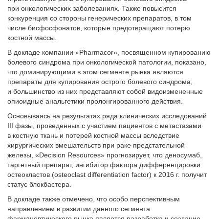
при онкологических заболеваниях. Также повысится
конкуренция со стороны генерических препаратов, в том
числе бисфосфонатов, которые предотвращают потерю
костной массы.
В докладе компании «Pharmacor», посвященном купированию
болевого синдрома при онкологической патологии, показано,
что доминирующими в этом сегменте рынка являются
препараты для купирования острого болевого синдрома,
и большинство из них представляют собой видоизмененные
опиоидные анальгетики пролонгированного действия.
Основываясь на результатах ряда клинических исследований
ІІІ фазы, проведенных с участием пациентов с метастазами
в костную ткань и потерей костной массы вследствие
хирургических вмешательств при раке предстательной
железы, «Decision Resources» прогнозирует, что деносумаб,
таргетный препарат, ингибитор фактора дифференцировки
остеокластов (osteoclast differentiation factor) к 2016 г. получит
статус блокбастера.
В докладе также отмечено, что особо перспективным
направлением в развитии данного сегмента
фармацевтического рынка является разработка и создание