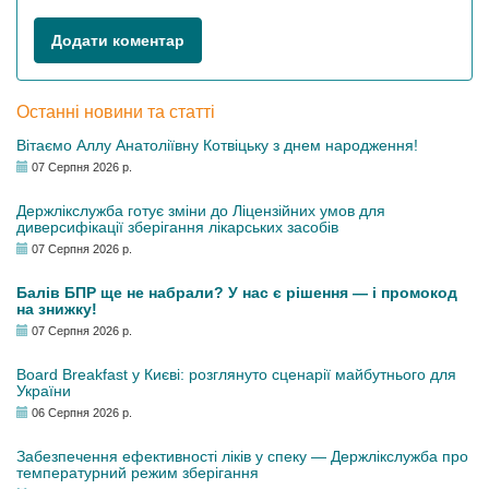
Додати коментар
Останні новини та статті
Вітаємо Аллу Анатоліївну Котвіцьку з днем народження!
07 Серпня 2026 р.
Держлікслужба готує зміни до Ліцензійних умов для
диверсифікації зберігання лікарських засобів
07 Серпня 2026 р.
Балів БПР ще не набрали? У нас є рішення — і промокод
на знижку!
07 Серпня 2026 р.
Board Breakfast у Києві: розглянуто сценарії майбутнього для
України
06 Серпня 2026 р.
Забезпечення ефективності ліків у спеку — Держлікслужба про
температурний режим зберігання