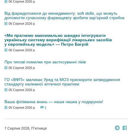
06 Серпня 2026 р.
Від фармдопомоги до менеджменту: soft skills, що можуть
допомогти сучасному фармацевту зробити кар’єрний стрибок
06 Серпня 2026 р.
«Ми прагнемо максимально швидко інтегрувати
українську систему верифікації лікарських засобів
у європейську модель» — Петро Багрій
06 Серпня 2026 р.
Про типові помилки при застосуванні ліків
06 Серпня 2026 р.
ГО «ВФП» закликає Уряд та МОЗ прискорити затвердження
стандарту належної аптечної практики
05 Серпня 2026 р.
Ваша філіжанка знань — наша чашка у подарунок!
05 Серпня 2026 р.
1
7 Серпня 2026, П’ятниця