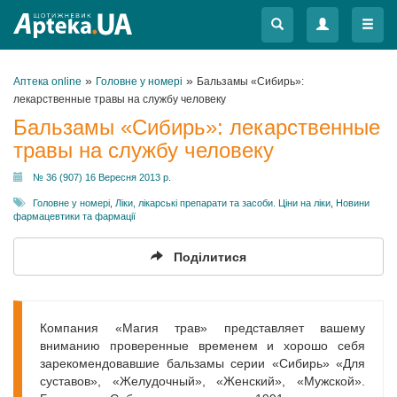
Меню
Меню
»
»
Аптека online
Головне у номері
Бальзамы «Сибирь»:
лекарственные травы на службу человеку
Бальзамы «Сибирь»: лекарственные
травы на службу человеку
№ 36 (907) 16 Вересня 2013 р.
Головне у номері
,
Ліки, лікарські препарати та засоби. Ціни на ліки
,
Новини
фармацевтики та фармації
Поділитися
Компания «Магия трав» представляет вашему
вниманию проверенные временем и хорошо себя
зарекомендовавшие бальзамы серии «Сибирь» «Для
суставов», «Желудочный», «Женский», «Мужской».