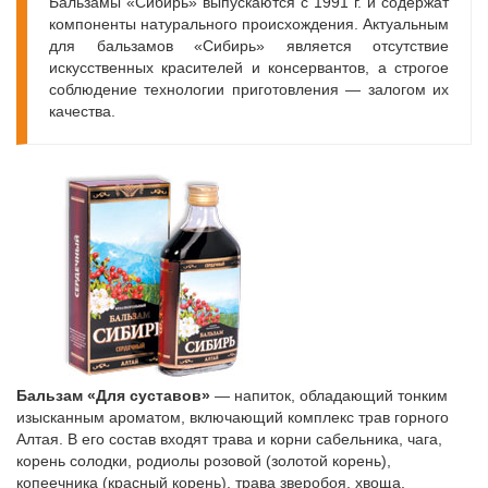
Бальзамы «Сибирь» выпускаются с 1991 г. и содержат
компоненты натурального происхождения. Актуальным
для бальзамов «Сибирь» является отсутствие
искусственных красителей и консервантов, а строгое
соблюдение технологии приготовления — залогом их
качества.
Бальзам «Для суставов»
— напиток, обладающий тонким
изысканным ароматом, включающий комплекс трав горного
Алтая. В его состав входят трава и корни сабельника, чага,
корень солодки, родиолы розовой (золотой корень),
копеечника (красный корень), трава зверобоя, хвоща,