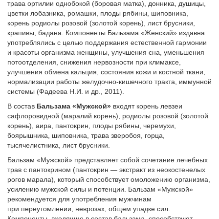
трава ортилии однобокой (боровая матка), донника, душицы,
цветки лобазника, ромашки, плоды рябины, шиповника,
корень родиолы розовой (золотой корень), лист брусники,
крапивы, бадана. Компоненты Бальзама «Женский» издавна
употреблялись с целью поддержания естественной гармонии
и красоты организма женщины, улучшения сна, уменьшения
потоотделения, снижения нервозности при климаксе,
улучшения обмена кальция, состояния кожи и костной ткани,
нормализации работы желудочно-кишечного тракта, иммунной
системы (Фадеева Н.И. и др., 2011).
В состав
Бальзама «Мужской»
входят корень левзеи
сафлоровидной (маралий корень), родиолы розовой (золотой
корень), аира, пантокрин, плоды рябины, черемухи,
боярышника, шиповника, трава зверобоя, горца,
тысячелистника, лист брусники.
Бальзам «Мужской» представляет собой сочетание лечебных
трав с пантокрином (пантокрин — экстракт из неокостенелых
рогов марала), который способствует омоложению организма,
усилению мужской силы и потенции. Бальзам «Мужской»
рекомендуется для употребления мужчинам
при переутомлении, неврозах, общем упадке сил.
Компоненты, входящие в состав бальзама, способствуют