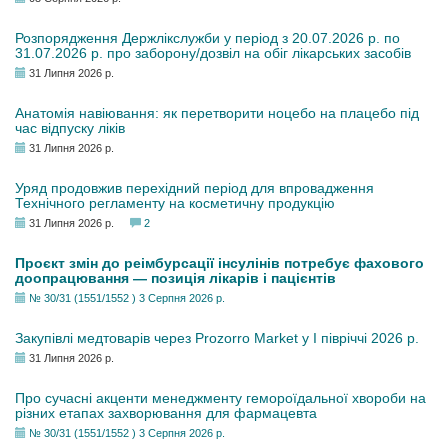
Розпорядження Держлікслужби у період з 20.07.2026 р. по
31.07.2026 р. про заборону/дозвіл на обіг лікарських засобів
31 Липня 2026 р.
Анатомія навіювання: як перетворити ноцебо на плацебо під
час відпуску ліків
31 Липня 2026 р.
Уряд продовжив перехідний період для впровадження
Технічного регламенту на косметичну продукцію
31 Липня 2026 р.
2
Проєкт змін до реімбурсації інсулінів потребує фахового
доопрацювання — позиція лікарів і пацієнтів
№ 30/31 (1551/1552 ) 3 Серпня 2026 р.
Закупівлі медтоварів через Prozorro Market у I півріччі 2026 р.
31 Липня 2026 р.
Про сучасні акценти менеджменту гемороїдальної хвороби на
різних етапах захворювання для фармацевта
№ 30/31 (1551/1552 ) 3 Серпня 2026 р.