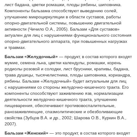
лист бадана, цветки ромашки, плоды рябины, шиповника.
Компоненты бальзама способствуют выведению солей,
улучшению микроциркуляции в области суставов, работы
опорно-двигательной системы, повышению двигательной
активности (Чичило О.А., 2005). Бальзам «Для суставов»
актуален для лиц с нарушениями функционального состояния
опорно-двигательного аппарата, при повышенных нагрузках
и травмах.
Бальзам «Желудочный»
— продукт, в состав которого входят
мумие, семена льна, цветки календулы, ромашки, корень
родиолы розовой и солодки, лист брусники, крапивы, бадана,
трава душицы, тысячелистника, плоды шиповника, кориандра,
рябины. Бальзам «Желудочный» будет актуальным для лиц
с нарушениями со стороны желудочно-кишечного тракта. Его
компоненты способствуют заживлению язв, нормализации
деятельности желудочно-кишечного тракта, улучшению
пищеварения, обеспечивают противовоспалительные,
ранозаживляющие, спазмолитические и обезболивающие
свойства (Зубцов В.А. и др., 2002; Шарова О.В., Куркин В.А.,
2007).
Бальзам «Женский»
— это продукт, в состав которого входят