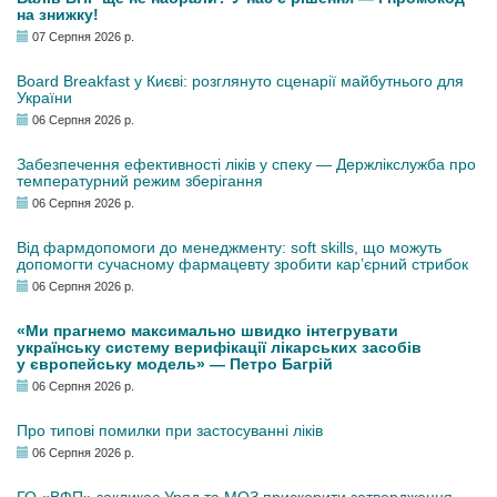
на знижку!
07 Серпня 2026 р.
Board Breakfast у Києві: розглянуто сценарії майбутнього для
України
06 Серпня 2026 р.
Забезпечення ефективності ліків у спеку — Держлікслужба про
температурний режим зберігання
06 Серпня 2026 р.
Від фармдопомоги до менеджменту: soft skills, що можуть
допомогти сучасному фармацевту зробити кар’єрний стрибок
06 Серпня 2026 р.
«Ми прагнемо максимально швидко інтегрувати
українську систему верифікації лікарських засобів
у європейську модель» — Петро Багрій
06 Серпня 2026 р.
Про типові помилки при застосуванні ліків
06 Серпня 2026 р.