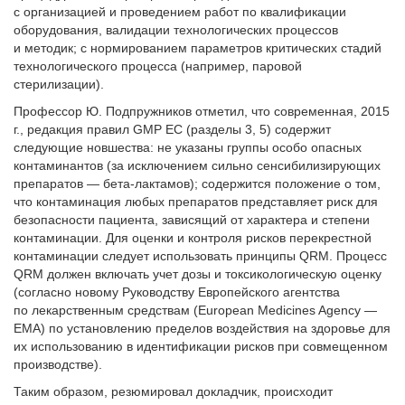
с организацией и проведением работ по квалификации
оборудования, валидации технологических процессов
и методик; с нормированием параметров критических стадий
технологического процесса (например, паровой
стерилизации).
Профессор Ю. Подпружников отметил, что современная, 2015
г., редакция правил GMP ЕС (разделы 3, 5) содержит
следующие новшества: не указаны группы особо опасных
контаминантов (за исключением сильно сенсибилизирующих
препаратов — бета-лактамов); содержится положение о том,
что контаминация любых препаратов представляет риск для
безопасности пациента, зависящий от характера и степени
контаминации. Для оценки и контроля рисков перекрестной
контаминации следует использовать принципы QRM. Процесс
QRM должен включать учет дозы и токсикологическую оценку
(согласно новому Руководству Европейского агентства
по лекарственным средствам (European Medicines Agency —
EMA) по установлению пределов воздействия на здоровье для
их использованию в идентификации рисков при совмещенном
производстве).
Таким образом, резюмировал докладчик, происходит