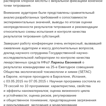
раствором хлорной кислоты с визуальной фиксацией конечной
точки титрования.
Вниманию аудитории были представлены сравнительный
анализ разработанных требований к сопоставимости
экспериментальных значений, выводы по итогам оценки
неопределенности результатов титрования и рекомендации
относительно схемы испытания и контроля качества
результатов титрования субстанций.
Завершил работу конференции очень интересный, вызвавший
оживление аудитории и массу дополнительных вопросов,
доклад научного сотрудника Государственной научно-
исследовательской лаборатории по контролю качества
лекарственных средств НФаУ
Ларисы Евсеевой
о
результатах командировки на 25-е Ежегодное совещание
Общества экологической токсикологии и химии (SETAC)
в Европе, которое проходило в Барселоне, Испания,
с 03.05.2015 по 07.05.2015 г. Научная программа состояла из
79 сессий по 10 программам: характеристика, свойства
и эффекты наноматериалов; оценка жизненного цикла
и устойчивости; оценка рисков, регулирование
и общественное понимание; предотвращение загрязнения
и рекультивация; экспозиция и моделирование