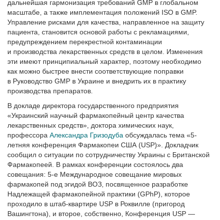
дальнейшая гармонизация требований GMP в глобальном
масштабе, а также имплементация положений ISO в GMP.
Управление рисками для качества, направленное на защиту
пациента, становится основой работы с рекламациями,
предупреждением перекрестной контаминации
и производства лекарственных средств в целом. Изменения
эти имеют принципиальный характер, поэтому необходимо
как можно быстрее внести соответствующие поправки
в Руководство GMP в Украине и внедрить их в практику
производства препаратов.
В докладе директора государственного предприятия
«Украинский научный фармакопейный центр качества
лекарственных средств», доктора химических наук,
профессора
Александра Гризодуба
обсуждалась тема «5-
летняя конференция Фармакопеи США (USP)». Докладчик
сообщил о ситуации по сотрудничеству Украины с Британской
Фармакопеей. В рамках конференции состоялось два
совещания: 5-е Международное совещание мировых
фармакопей под эгидой ВОЗ, посвященное разработке
Надлежащей фармакопейной практики (GPhP), которое
проходило в штаб-квартире USP в Роквилле (пригород
Вашингтона), и второе, собственно, Конференция USP —