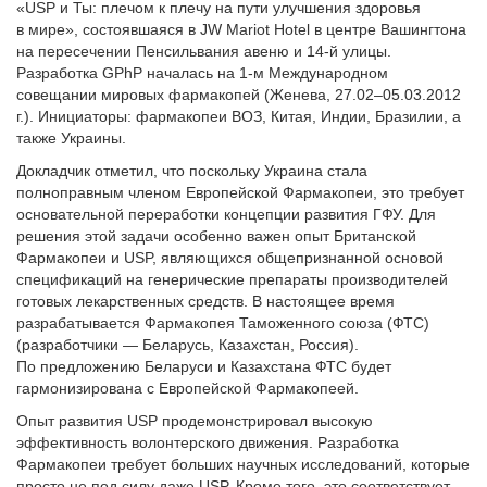
«USP и Ты: плечом к плечу на пути улучшения здоровья
в мире», состоявшаяся в JW Mariot Hotel в центре Вашингтона
на пересечении Пенсильвания авеню и 14-й улицы.
Разработка GPhP началась на 1-м Международном
совещании мировых фармакопей (Женева, 27.02–05.03.2012
г.). Инициаторы: фармакопеи ВОЗ, Китая, Индии, Бразилии, а
также Украины.
Докладчик отметил, что поскольку Украина стала
полноправным членом Европейской Фармакопеи, это требует
основательной переработки концепции развития ГФУ. Для
решения этой задачи особенно важен опыт Британской
Фармакопеи и USP, являющихся общепризнанной основой
спецификаций на генерические препараты производителей
готовых лекарственных средств. В настоящее время
разрабатывается Фармакопея Таможенного союза (ФТС)
(разработчики — Беларусь, Казахстан, Россия).
По предложению Беларуси и Казахстана ФТС будет
гармонизирована с Европейской Фармакопеей.
Опыт развития USP продемонстрировал высокую
эффективность волонтерского движения. Разработка
Фармакопеи требует больших научных исследований, которые
просто не под силу даже USP. Кроме того, это соответствует