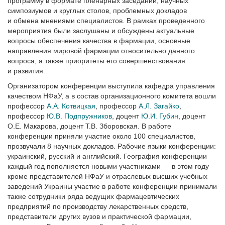
программу в формате пленарных заседаний, научных
симпозиумов и круглых столов, проблемных докладов
и обмена мнениями специалистов. В рамках проведенного
мероприятия были заслушаны и обсуждены актуальные
вопросы обеспечения качества в фармации, основные
направления мировой фармации относительно данного
вопроса, а также приоритеты его совершенствования
и развития.
Организатором конференции выступила кафедра управления
качеством НФаУ, а в состав организационного комитета вошли
профессор
А.А. Котвицкая
, профессор
А.Л. Загайко
,
профессор
Ю.В. Подпружников
, доцент
Ю.И. Губин
, доцент
О.Е. Макарова, доцент Т.В. Зборовская. В работе
конференции приняли участие около 100 специалистов,
прозвучали 8 научных докладов. Рабочие языки конференции:
украинский, русский и английский. География конференции
каждый год пополняется новыми участниками — в этом году
кроме представителей НФаУ и отраслевых высших учебных
заведений Украины участие в работе конференции принимали
также сотрудники ряда ведущих фармацевтических
предприятий по производству лекарственных средств,
представители других вузов и практической фармации,