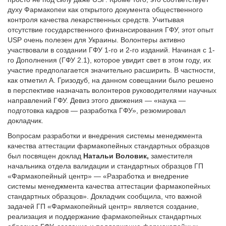
духу Фармакопеи как открытого документа общественного
контроля качества лекарственных средств. Учитывая
отсутствие государственного финансирования ГФУ, этот опыт
USP очень полезен для Украины. Волонтеры активно
участвовали в создании ГФУ 1-го и 2-го изданий. Начиная с 1-
го Дополнения (ГФУ 2.1), которое увидит свет в этом году, их
участие предполагается значительно расширить. В частности,
как отметил А. Гризодуб, на данном совещании было решено
в перспективе назначать волонтеров руководителями научных
направлений ГФУ. Девиз этого движения — «наука —
подготовка кадров — разработка ГФУ», резюмировал
докладчик.
Вопросам разработки и внедрения системы менеджмента
качества аттестации фармакопейных стандартных образцов
был посвящен доклад
Натальи Воловик,
заместителя
начальника отдела валидации и стандартных образцов ГП
«Фармакопейный центр» — «Разработка и внедрение
системы менеджмента качества аттестации фармакопейных
стандартных образцов». Докладчик сообщила, что важной
задачей ГП «Фармакопейный центр» является создание,
реализация и поддержание фармакопейных стандартных