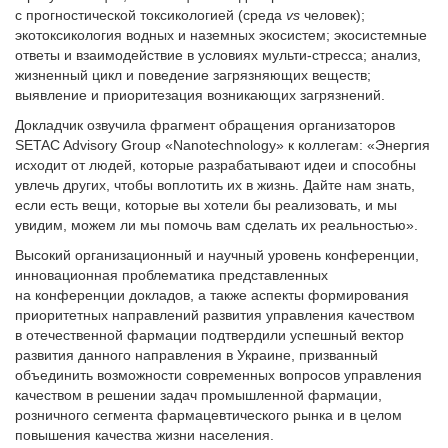
с прогностической токсикологией (среда
vs
человек);
экотоксикология водных и наземных экосистем; экосистемные
ответы и взаимодействие в условиях мульти-стресса; анализ,
жизненный цикл и поведение загрязняющих веществ;
выявление и прио­ритезация возникающих загрязнений.
Докладчик озвучила фрагмент обращения организаторов
SETAC Advisory Group «Nanotechnology» к коллегам: «Энергия
исходит от людей, которые разрабатывают идеи и способны
увлечь других, чтобы воплотить их в жизнь. Дайте нам знать,
если есть вещи, которые вы хотели бы реализовать, и мы
увидим, можем ли мы помочь вам сделать их реальностью».
Высокий организационный и научный уровень конференции,
инновационная проблематика представленных
на конференции докладов, а также аспекты формирования
прио­ритетных направлений развития управления качеством
в отечественной фармации подтвердили успешный вектор
развития данного направления в Украине, призванный
объединить возможности современных вопросов управления
качеством в решении задач промышленной фармации,
розничного сегмента фармацевтического рынка и в целом
повышения качества жизни населения.