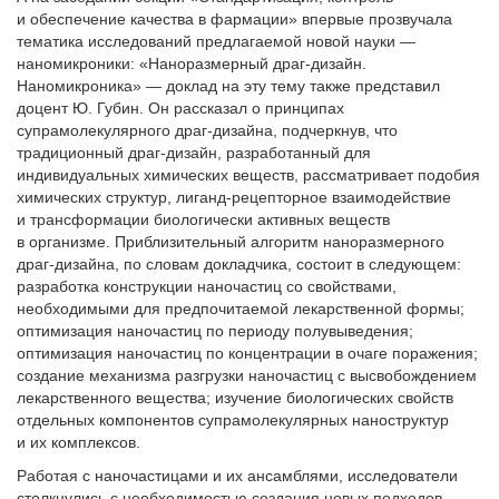
и обеспечение качества в фармации» впервые прозвучала
тематика исследований предлагаемой новой науки —
наномикроники: «Наноразмерный драг-дизайн.
Наномикроника» — доклад на эту тему также представил
доцент Ю. Губин. Он рассказал о принципах
супрамолекулярного драг-дизайна, подчеркнув, что
традиционный драг-дизайн, разработанный для
индивидуальных химических веществ, рассматривает подобия
химических структур, лиганд-рецепторное взаимодействие
и трансформации биологически активных веществ
в организме. Приблизительный алгоритм наноразмерного
драг-дизайна, по словам докладчика, состоит в следующем:
разработка конструкции наночастиц со свойствами,
необходимыми для предпочитаемой лекарственной формы;
оптимизация наночастиц по периоду полувыведения;
оптимизация наночастиц по концентрации в очаге поражения;
создание механизма разгрузки наночастиц с высвобождением
лекарственного вещества; изучение биологических свойств
отдельных компонентов супрамолекулярных наноструктур
и их комплексов.
Работая с наночастицами и их ансамблями, исследователи
столк­нулись с необходимостью создания новых подходов