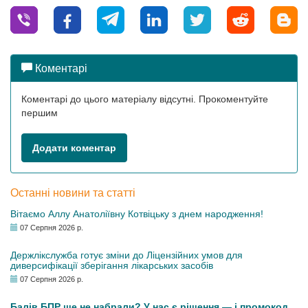
Коментарі
Коментарі до цього матеріалу відсутні. Прокоментуйте
першим
Додати коментар
Останні новини та статті
Вітаємо Аллу Анатоліївну Котвіцьку з днем народження!
07 Серпня 2026 р.
Держлікслужба готує зміни до Ліцензійних умов для
диверсифікації зберігання лікарських засобів
07 Серпня 2026 р.
Балів БПР ще не набрали? У нас є рішення — і промокод