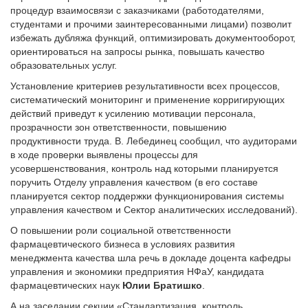
процедур взаимосвязи с заказчиками (работодателями,
студентами и прочими заинтересованными лицами) позволит
избежать дубляжа функций, оптимизировать документооборот,
ориентироваться на запросы рынка, повышать качество
образовательных услуг.
Установление критериев результативности всех процессов,
систематический мониторинг и применение корригирующих
действий приведут к усилению мотивации персонала,
прозрачности зон ответственности, повышению
продуктивности труда. В. Лебединец сообщил, что аудиторами
в ходе проверки выявлены процессы для
усовершенствования, контроль над которыми планируется
поручить Отделу управления качеством (в его составе
планируется сектор поддержки функционирования системы
управления качеством и Сектор аналитических исследований).
О повышении роли социальной ответственности
фармацевтического бизнеса в условиях развития
менеджмента качества шла речь в докладе доцента кафедры
управления и экономики предприятия НФаУ, кандидата
фармацевтических наук
Юлии Братишко
.
А на заседании секции «Стандартизация, контроль