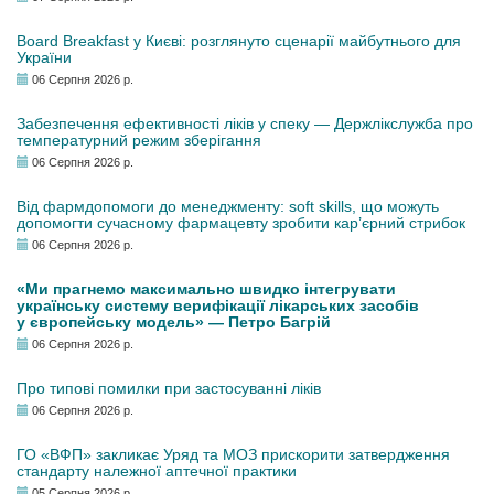
Board Breakfast у Києві: розглянуто сценарії майбутнього для
України
06 Серпня 2026 р.
Забезпечення ефективності ліків у спеку — Держлікслужба про
температурний режим зберігання
06 Серпня 2026 р.
Від фармдопомоги до менеджменту: soft skills, що можуть
допомогти сучасному фармацевту зробити кар’єрний стрибок
06 Серпня 2026 р.
«Ми прагнемо максимально швидко інтегрувати
українську систему верифікації лікарських засобів
у європейську модель» — Петро Багрій
06 Серпня 2026 р.
Про типові помилки при застосуванні ліків
06 Серпня 2026 р.
ГО «ВФП» закликає Уряд та МОЗ прискорити затвердження
стандарту належної аптечної практики
05 Серпня 2026 р.