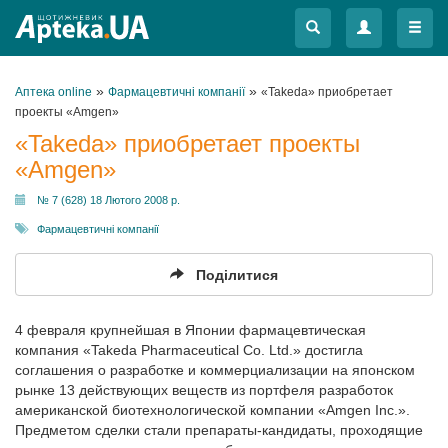
Меню
Меню
»
»
Аптека online
Фармацевтичні компанії
«Takeda» приобретает
проекты «Amgen»
«Takeda» приобретает проекты
«Amgen»
№ 7 (628) 18 Лютого 2008 р.
Фармацевтичні компанії
Поділитися
4 февраля крупнейшая в Японии фармацевтическая
компания «Takeda Pharmaceutical Co. Ltd.» достигла
соглашения о разработке и коммерциализации на японском
рынке 13 действующих веществ из портфеля разработок
американской биотехнологической компании «Amgen Inc.».
Предметом сделки стали препараты-кандидаты, проходящие