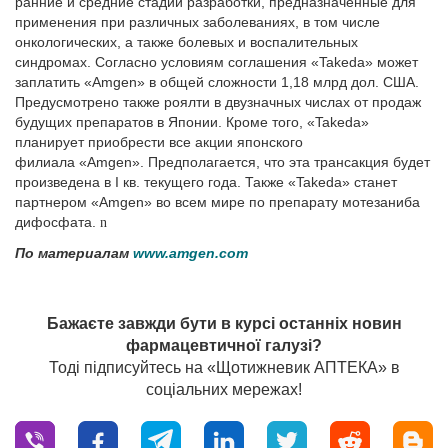
ранние и средние стадии разработки, предназначенные для
применения при различных заболеваниях, в том числе
онкологических, а также болевых и воспалительных
синдромах. Согласно условиям соглашения «Takeda» может
заплатить «Amgen» в общей сложности 1,18 млрд дол. США.
Предусмотрено также роялти в двузначных числах от продаж
будущих препаратов в Японии. Кроме того, «Takeda»
планирует приобрести все акции японского
филиала «Amgen». Предполагается, что эта трансакция будет
произведена в І кв. текущего года. Также «Takeda» станет
партнером «Amgen» во всем мире по препарату мотезаниба
дифосфата.
n
По материалам
www.amgen.com
Бажаєте завжди бути в курсі останніх новин
фармацевтичної галузі?
Тоді підписуйтесь на «Щотижневик АПТЕКА» в
соціальних мережах!