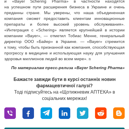
и «Bayer Schering Pharma» в частности находятся
на успешном пути расширения бизнеса в Украине и очень
преданны стране. Мы уверены, что наша объединенная
компания сможет предоставить клиентам инновационные
препараты и более высокий уровень обслуживания».
«Интеграция с «Schering» является крупнейшей в истории
компании «Bayer», — отметил Тобиас Менне, генеральный
директор ООО «Байер» в Украине. — «Bayer» стремится
к тому, чтобы быть признанной как компания, способствующая
прогрессу в медицине и использующая науку для улучшения
здоровья миллионов людей во всем мире».
n
По материалам пресс-релиза «Bayer Schering Pharma»
Бажаєте завжди бути в курсі останніх новин
фармацевтичної галузі?
Тоді підписуйтесь на «Щотижневик АПТЕКА» в
соціальних мережах!