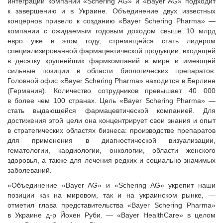
интеграции компаний «Schering AG» и «Bayer AG» подходит
к завершению и в Украине. Объединение двух известных
концернов привело к созданию «Bayer Schering Pharma» —
компании с ожидаемым годовым доходом свыше 10 млрд
евро уже в этом году, стремящейся стать лидером
специализированной фармацевтической продукции, входящей
в десятку крупнейших фармкомпаний в мире и имеющей
сильные позиции в области биологических препаратов.
Головной офис «Bayer Schering Pharma» находится в Берлине
(Германия). Количество сотрудников превышает 40 000
в более чем 100 странах. Цель «Bayer Schering Pharma» —
стать выдающейся фармацевтической компанией. Для
достижения этой цели она концентрирует свои знания и опыт
в стратегических областях бизнеса: производстве препаратов
для применения в диагностической визуализации,
гематологии, кардиологии, онкологии, области женского
здоровья, а также для лечения редких и социально значимых
заболеваний.
«Объединение «Bayer AG» и «Schering AG» укрепит наши
позиции как на мировом, так и на украинском рынке, —
отметил глава представительства «Bayer Schering Pharma»
в Украине д-р Йохен Руби. — «Bayer HealthCare» в целом