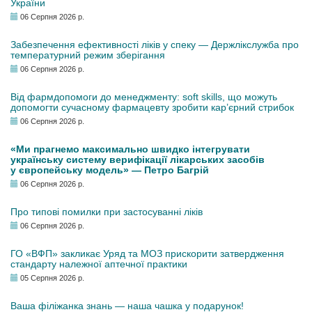
України
06 Серпня 2026 р.
Забезпечення ефективності ліків у спеку — Держлікслужба про
температурний режим зберігання
06 Серпня 2026 р.
Від фармдопомоги до менеджменту: soft skills, що можуть
допомогти сучасному фармацевту зробити кар’єрний стрибок
06 Серпня 2026 р.
«Ми прагнемо максимально швидко інтегрувати
українську систему верифікації лікарських засобів
у європейську модель» — Петро Багрій
06 Серпня 2026 р.
Про типові помилки при застосуванні ліків
06 Серпня 2026 р.
ГО «ВФП» закликає Уряд та МОЗ прискорити затвердження
стандарту належної аптечної практики
05 Серпня 2026 р.
Ваша філіжанка знань — наша чашка у подарунок!