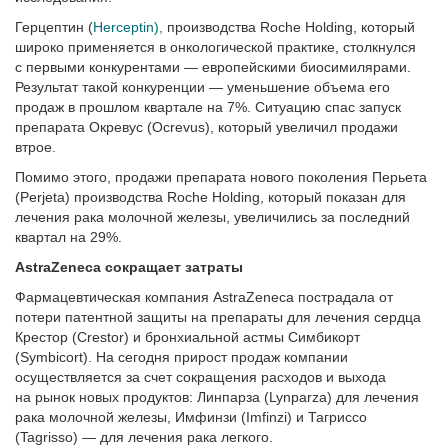
Герцептин (
Herceptin),
производства Roche Holding, который
широко применяется в онкологической практике, столкнулся
с первыми конкурентами — европейскими биосимилярами.
Результат такой конкуренции — уменьшение объема его
продаж в прошлом квартале на 7%. Ситуацию спас запуск
препарата Окревус (Ocrevus), который увеличил продажи
втрое.
Помимо этого, продажи препарата нового поколения Перьета
(Perjeta) производства Roche Holding, который показан для
лечения рака молочной железы, увеличились за последний
квартал на 29%.
AstraZeneca сокращает затраты
Фармацевтическая компания AstraZeneca пострадала от
потери патентной защиты на препараты для лечения сердца
Крестор (Crestor) и бронхиальной астмы Симбикорт
(Symbicort). На сегодня прирост продаж компании
осуществляется за счет сокращения расходов и выхода
на рынок новых продуктов: Линпарза (Lynparza) для лечения
рака молочной железы, Имфинзи (Imfinzi) и Тагриссо
(Tagrisso) — для лечения рака легкого.