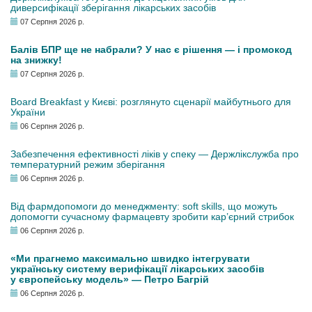
диверсифікації зберігання лікарських засобів
07 Серпня 2026 р.
Балів БПР ще не набрали? У нас є рішення — і промокод
на знижку!
07 Серпня 2026 р.
Board Breakfast у Києві: розглянуто сценарії майбутнього для
України
06 Серпня 2026 р.
Забезпечення ефективності ліків у спеку — Держлікслужба про
температурний режим зберігання
06 Серпня 2026 р.
Від фармдопомоги до менеджменту: soft skills, що можуть
допомогти сучасному фармацевту зробити кар’єрний стрибок
06 Серпня 2026 р.
«Ми прагнемо максимально швидко інтегрувати
українську систему верифікації лікарських засобів
у європейську модель» — Петро Багрій
06 Серпня 2026 р.