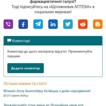
фармацевтичної галузі?
Тоді підписуйтесь на «Щотижневик АПТЕКА» в
соціальних мережах!
Коментарі
Коментарі до цього матеріалу відсутні. Прокоментуйте
першим
Додати коментар
Останні новини та статті
Вітаємо Аллу Анатоліївну Котвіцьку з днем народження!
07 Серпня 2026 р.
Держлікслужба готує зміни до Ліцензійних умов для