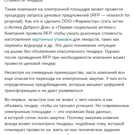
стоимости тендера.
Также компания на электронной площадке может провести
процедуру запроса ценовых предложений (RFP — research for
proposal). Как это и сделало ООО «Фармастор» (сеть аптек
(«Аптека Доброго Дня» и «Первая социальная аптека»).
Компания провела RFP, чтобы узнать рыночную стоимость
изготовления
картонных упаковок
для лекарств, таких как
перекись водорода и др. Это дало понимание ситуации
на рынке без объявления классического тендера. Однако
после проведения RFP при необходимости компания может
провести ценовой тендер.
Несмотря на очевидные преимущества, часть компаний все
еще опасается перехода на элект­ронные закупки. У них есть
определенные предубеждения, которые мешают цифровой
трансформации и не дают развиваться.
Во-первых, зачастую они не знают, с чего начать и как
объявить тендер, чтобы он прошел успешно. Но современные
электронные площадки — это огромная база данных,
в которой сотни тысяч закупок. Поэтому заказчик-новичок
всегда может посмотреть тендеры, подобные тому, который
планирует провести он, взять из них техническое задание