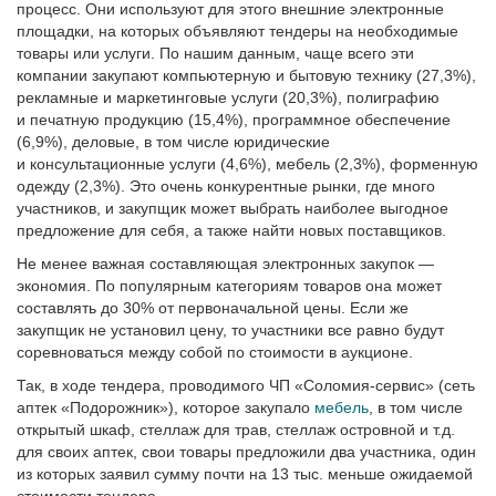
процесс. Они используют для этого внешние электронные
площадки, на которых объявляют тендеры на необходимые
товары или услуги. По нашим данным, чаще всего эти
компании закупают компьютерную и бытовую технику (27,3%),
рекламные и маркетинговые услуги (20,3%), полиграфию
и печатную продукцию (15,4%), программное обеспечение
(6,9%), деловые, в том числе юридические
и консультационные услуги (4,6%), мебель (2,3%), форменную
одежду (2,3%). Это очень конкурентные рынки, где много
участников, и закупщик может выбрать наиболее выгодное
предложение для себя, а также найти новых поставщиков.
Не менее важная составляющая электронных закупок —
экономия. По популярным категориям товаров она может
составлять до 30% от первоначальной цены. Если же
закупщик не установил цену, то участники все равно будут
соревноваться между собой по стоимости в аукционе.
Так, в ходе тендера, проводимого ЧП «Соломия-сервис» (сеть
аптек «Подорожник»), которое закупало
мебель
, в том числе
открытый шкаф, стеллаж для трав, стеллаж островной и т.д.
для своих аптек, свои товары предложили два участника, один
из которых заявил сумму почти на 13 тыс. меньше ожидаемой