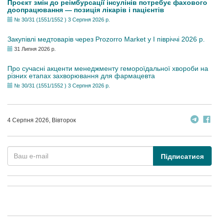
Проєкт змін до реімбурсації інсулінів потребує фахового
доопрацювання — позиція лікарів і пацієнтів
№ 30/31 (1551/1552 ) 3 Серпня 2026 р.
Закупівлі медтоварів через Prozorro Market у I півріччі 2026 р.
31 Липня 2026 р.
Про сучасні акценти менеджменту гемороїдальної хвороби на
різних етапах захворювання для фармацевта
№ 30/31 (1551/1552 ) 3 Серпня 2026 р.
4 Серпня 2026, Вівторок
Підписатися