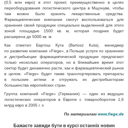
(0,5 млн евро) в этот проект, преимущественно в целях
переоборудования логистического центра в Мщонуве, чтобы
там можно было хранить лекарственные средства.
Фармацевтические компании смогут воспользоваться для
хранения своей продукции специально выделенной для этого
зоной площадью 1500 кв. м, которая позднее будет
расширена до 5000 кв. м.
Как отметил Бартош Кута (Bartosz Kuta), менеджер
по развитию компании «Fiege», в Польше услуги по хранению
и дистрибьюции фармацевтической продукции предлагают
только несколько операторов, но в ближайшее время этот
сектор будет динамично расти, как и фармацевтический рынок
в целом. «Fiege» будет также транспортировать препараты
в польские аптеки и отгружать их дистрибьюторам
большинства европейских стран.
Группа компаний «Fiege» (Германия) — один из ведущих
логистических операторов в Европе с товарооборотом 1,6
млрд евро в 2005 г.
n
По материалам
www.fiege.de
Бажаєте завжди бути в курсі останніх новин