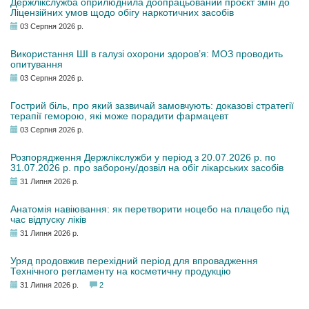
Держлікслужба оприлюднила доопрацьований проєкт змін до
Ліцензійних умов щодо обігу наркотичних засобів
03 Серпня 2026 р.
Використання ШІ в галузі охорони здоров’я: МОЗ проводить
опитування
03 Серпня 2026 р.
Гострий біль, про який зазвичай замовчують: доказові стратегії
терапії геморою, які може порадити фармацевт
03 Серпня 2026 р.
Розпорядження Держлікслужби у період з 20.07.2026 р. по
31.07.2026 р. про заборону/дозвіл на обіг лікарських засобів
31 Липня 2026 р.
Анатомія навіювання: як перетворити ноцебо на плацебо під
час відпуску ліків
31 Липня 2026 р.
Уряд продовжив перехідний період для впровадження
Технічного регламенту на косметичну продукцію
31 Липня 2026 р.
2