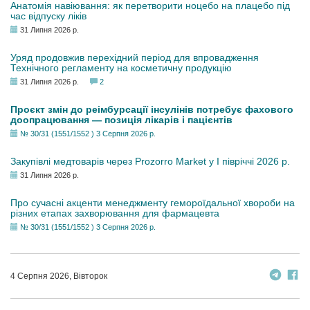
Анатомія навіювання: як перетворити ноцебо на плацебо під
час відпуску ліків
31 Липня 2026 р.
Уряд продовжив перехідний період для впровадження
Технічного регламенту на косметичну продукцію
31 Липня 2026 р.
2
Проєкт змін до реімбурсації інсулінів потребує фахового
доопрацювання — позиція лікарів і пацієнтів
№ 30/31 (1551/1552 ) 3 Серпня 2026 р.
Закупівлі медтоварів через Prozorro Market у I півріччі 2026 р.
31 Липня 2026 р.
Про сучасні акценти менеджменту гемороїдальної хвороби на
різних етапах захворювання для фармацевта
№ 30/31 (1551/1552 ) 3 Серпня 2026 р.
4 Серпня 2026, Вівторок