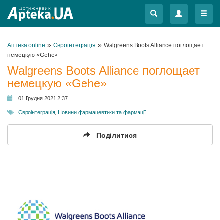
Меню
Меню
»
»
Аптека online
Євроінтеграція
Walgreens Boots Alliance поглощает
немецкую «Gehe»
Walgreens Boots Alliance поглощает
немецкую «Gehe»
01 Грудня 2021 2:37
Євроінтеграція
,
Новини фармацевтики та фармації
Поділитися