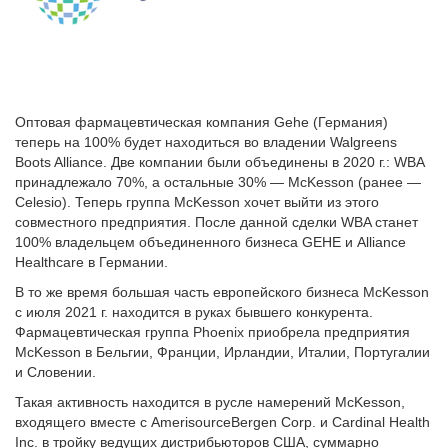
Оптовая фармацевтическая компания Gehe (Германия)
теперь на 100% будет находиться во владении Walgreens
Boots Alliance. Две компании были объединены в 2020 г.: WBA
принадлежало 70%, а остальные 30% — McKesson (ранее —
Celesio). Теперь группа McKesson хочет выйти из этого
совместного предприятия. После данной сделки WBA станет
100% владельцем объединенного бизнеса GEHE и Alliance
Healthcare в Германии.
В то же время большая часть европейского бизнеса McKesson
с июля 2021 г. находится в руках бывшего конкурента.
Фармацевтическая группа Phoenix приобрела предприятия
McKesson в Бельгии, Франции, Ирландии, Италии, Португалии
и Словении.
Такая активность находится в русле намерений McKesson,
входящего вместе с AmerisourceBergen Corp. и Cardinal Health
Inc. в тройку ведущих дистрибьюторов США, суммарно