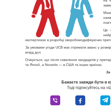
на I
заве
Міш
ная
пов’
Це п
ней
експертизою в розробці хворобомодифікуючих препа
За умовами угоди UCB має отримати аванс у розмірі
млрд дол.
Очікується, що після схвалення кандидатів у препа
та Японії, а Novartis — в США та інших країнах.
За
Бажаєте завжди бути в к
Тоді підписуйтесь на 