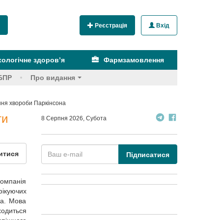
Реєстрація
Вхід
ологічне здоров’я
Фармзамовлення
БПР
Про видання
ння хвороби Паркінсона
ти
8 Серпня 2026, Субота
итися
Підписатися
компанія
фікуючих
на. Мова
ходиться