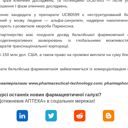
I фазі клінічних досліджень, та потенційно UCB7853 — після у
ршення I фази клінічних досліджень.
енню кандидата у препарати UCB0599 є неструктурований бі
вний у мозку людини — альфа-синуклеїн, надмірне накопиченн
язують з розвитком хвороби Паркінсона.
артнерство має поєднати досвід бельгійської фармкомпанії в
родегенеративних захворювань із глобальними можливос
ратів транснаціональної корпорації.
 150 млн дол. США, а також право на проміжні виплати на суму бли
рати бельгійська фармкомпанія займатиметься їх комерціалізацією 
 матеріалами www.pharmaceutical-technology.com; pharmapho
урсі останніх новин фармацевтичної галузі?
«Щотижневик АПТЕКА» в соціальних мережах!