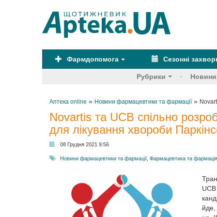
Фармдопомога
Сезонні захво
Рубрики
Новини
»
»
Аптека online
Новини фармацевтики та фармації
Novar
Novartis та UCB спільно розр
для лікування хвороби Паркін
08 Грудня 2021 9:56
Новини фармацевтики та фармації
,
Фармацевтика та фармаці
Тран
UCB 
канд
йде,