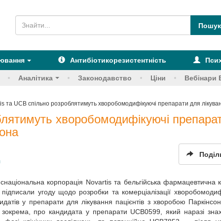
рювання
Антибіотикорезистентність
Псих
Аналітика
Законодавство
Ціни
Вебінари 
tis та UCB спільно розроблятимуть хворобомодифікуючі препарати для лікува
облятимуть хворобомодифікуючі препара
сона
Поділ
я
снаціональна корпорація Novartis та бельгійська фармацевтична 
підписали угоду щодо розробки та комерціалізації хворобомоди
идатів у препарати для лікування пацієнтів з хворобою Паркінсо
 зокрема, про кандидата у препарати UCB0599, який наразі зна