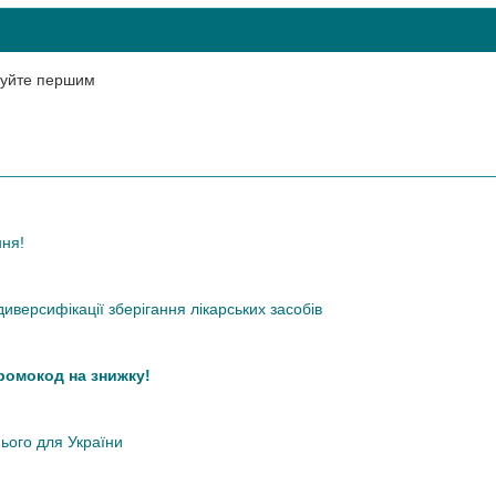
нтуйте першим
ння!
иверсифікації зберігання лікарських засобів
промокод на знижку!
нього для України