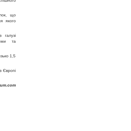
спішного
лок, що
я якого
 галузі
тями та
зько 1,5
в Європі
rum.com