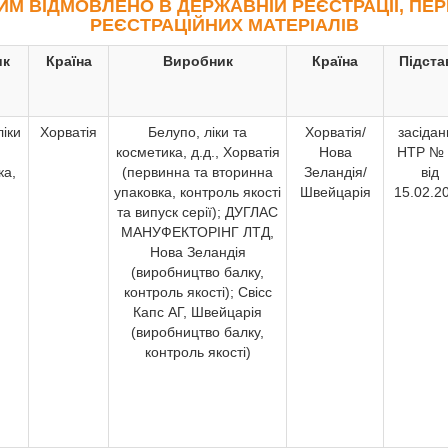
ИМ ВІДМОВЛЕНО В ДЕРЖАВНІЙ РЕЄСТРАЦІЇ, ПЕР
РЕЄСТРАЦІЙНИХ МАТЕРІАЛІВ
ик
Країна
Виробник
Країна
Підста
ліки
Хорватія
Белупо, ліки та
Хорватія/
засідан
косметика, д.д., Хорватія
Нова
НТР № 
ка,
(первинна та вторинна
Зеландія/
від
упаковка, контроль якості
Швейцарія
15.02.2
та випуск серії); ДУГЛАС
МАНУФЕКТОРІНГ ЛТД,
Нова Зеландія
(виробництво балку,
контроль якості); Свісс
Капс АГ, Швейцарія
(виробництво балку,
контроль якості)