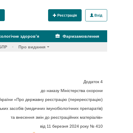
Реєстрація
Вхід
ологічне здоров’я
Фармзамовлення
БПР
Про видання
Додаток 4
до наказу Міністерства охорони
України «Про державну реєстрацію (перереєстрацію)
ських засобів (медичних імунобіологічних препаратів)
та внесення змін до реєстраційних матеріалів»
від 11 березня 2024 року № 410