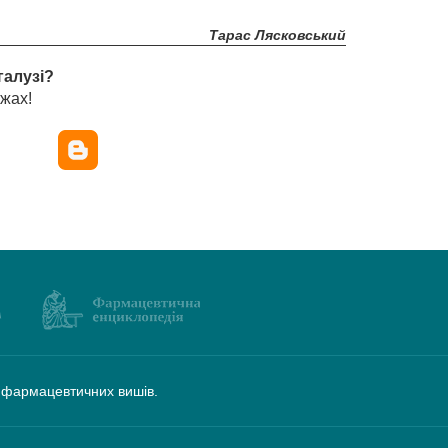
Тарас Лясковський
галузі?
жах!
а фармацевтичних вишів.