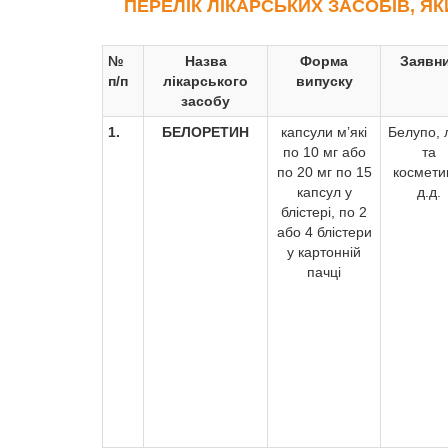
ПЕРЕЛІК ЛІКАРСЬКИХ ЗАСОБІВ, ЯК
№
Назва
Форма
Заявн
п/п
лікарського
випуску
засобу
1.
БЕЛОРЕТИН
капсули м’які
Белупо, 
по 10 мг або
та
по 20 мг по 15
космети
капсул у
д.д.
блістері, по 2
або 4 блістери
у картонній
пачці