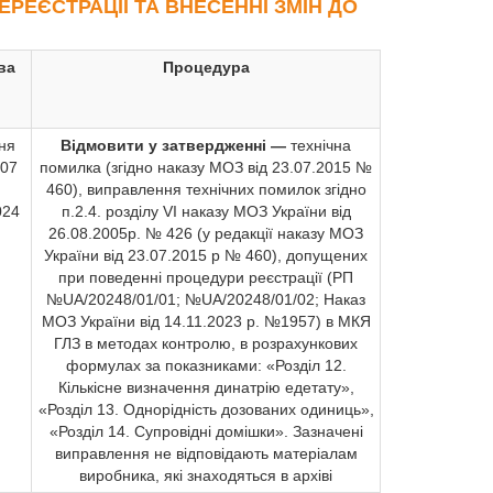
ЕРЕЄСТРАЦІЇ ТА ВНЕСЕННІ ЗМІН ДО
ва
Процедура
ня
Відмовити у затвердженні —
технічна
07
помилка (згідно наказу МОЗ від 23.07.2015 №
460), виправлення технічних помилок згідно
024
п.2.4. розділу VI наказу МОЗ України від
26.08.2005р. № 426 (у редакції наказу МОЗ
України від 23.07.2015 р № 460), допущених
при поведенні процедури реєстрації (РП
№UA/20248/01/01; №UA/20248/01/02; Наказ
МОЗ України від 14.11.2023 р. №1957) в МКЯ
ГЛЗ в методах контролю, в розрахункових
формулах за показниками: «Розділ 12.
Кількісне визначення динатрію едетату»,
«Розділ 13. Однорідність дозованих одиниць»,
«Розділ 14. Супровідні домішки». Зазначені
виправлення не відповідають матеріалам
виробника, які знаходяться в архіві