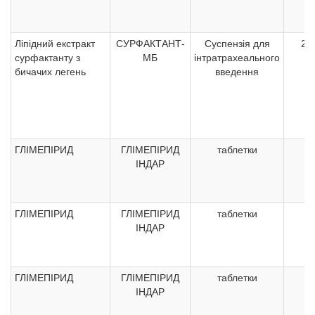
Ліпідний екстракт
СУРФАКТАНТ-
Суспензія для
27
сурфактанту з
МБ
інтратрахеального
бичачих легень
введення
ГЛІМЕПІРИД
ГЛІМЕПІРИД
таблетки
ІНДАР
ГЛІМЕПІРИД
ГЛІМЕПІРИД
таблетки
ІНДАР
ГЛІМЕПІРИД
ГЛІМЕПІРИД
таблетки
ІНДАР