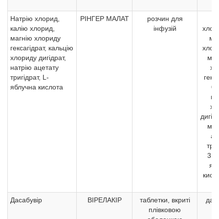
Натрію хлорид,
РІНГЕР МАЛАТ
розчин для
Н
калію хлорид,
інфузій
хлор
магнію хлориду
мг,
гексагідрат, кальцію
хлор
хлориду дигідрат,
мг,
натрію ацетату
хл
тригідрат, L-
гекс
яблучна кислота
0,
ка
хл
дигід
мг,
ац
три
3,27
яб
кисл
Дасабувір
ВІРЕЛАКІР
таблетки, вкриті
дас
плівковою
2