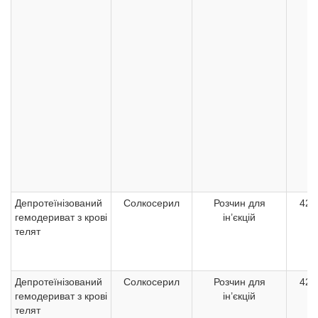
Депротеїнізований
Солкосерил
Розчин для
42,
гемодериват з крові
ін’єкцій
телят
Депротеїнізований
Солкосерил
Розчин для
42,
гемодериват з крові
ін’єкцій
телят