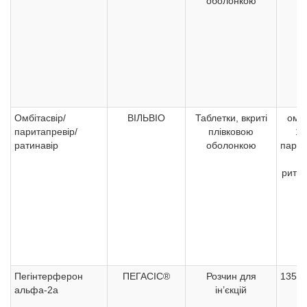
оболонкою
Омбітасвір/
ВІЛЬВІО
Таблетки, вкриті
омбі
паритапревір/
плівковою
12
ратинавір
оболонкою
парит
7
ритон
Пегінтерферон
ПЕГАСІС®
Розчин для
135 м
альфа-2а
ін’єкцій