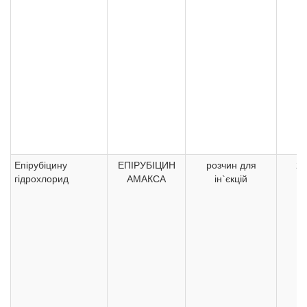
Епірубіцину
ЕПІРУБІЦИН
розчин для
2 
гідрохлорид
АМАКСА
ін`єкцій