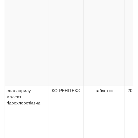
еналаприлу
КО-РЕНІТЕК®
таблетки
20 мг
малеат
гідрохлоротіазид