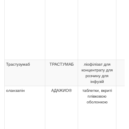
Трастузумаб
ТРАСТУМАБ
ліофілізат для
1
концентрату для
розчину для
інфузій
оланзапін
АДАЖИО®
таблетки, вкриті
плівковою
оболонкою