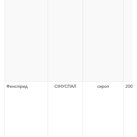
Фенспірид
СІНУСПАЛ
сироп
200 м