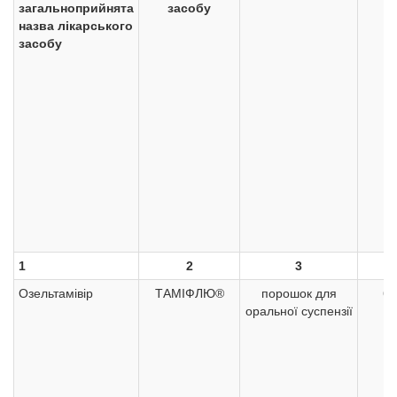
загальноприйнята
засобу
назва лікарського
засобу
1
2
3
Озельтамівір
ТАМІФЛЮ®
порошок для
6 
оральної суспензії