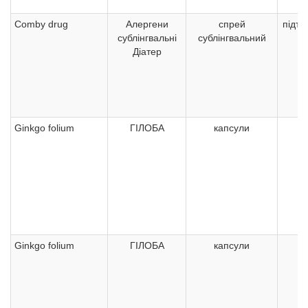
Comby drug
Алергени
спрей
підт
сублінгвальні
сублінгвальний
н
Діатер
Ginkgo folium
ГІЛОБА
капсули
4
Ginkgo folium
ГІЛОБА
капсули
4