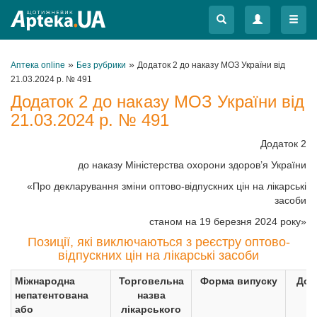
Меню
Меню
»
»
Аптека online
Без рубрики
Додаток 2 до наказу МОЗ України від
21.03.2024 р. № 491
Додаток 2 до наказу МОЗ України від
21.03.2024 р. № 491
Додаток 2
до наказу Міністерства охорони здоров’я України
«Про декларування зміни оптово-відпускних цін на лікарські
засоби
станом на 19 березня 2024 року»
Позиції, які виключаються з реєстру оптово-
відпускних цін на лікарські засоби
Міжнародна
Торговельна
Форма випуску
Доз
непатентована
назва
або
лікарського