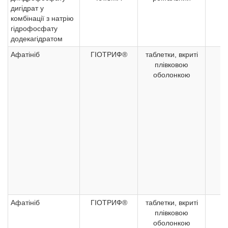
дигідрат у
комбінації з натрію
гідрофосфату
додекагідратом
Афатініб
ГІОТРИФ®
таблетки, вкриті
3
плівковою
оболонкою
Афатініб
ГІОТРИФ®
таблетки, вкриті
4
плівковою
оболонкою