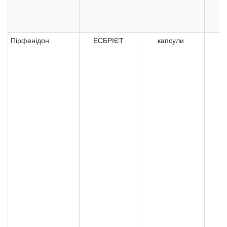
Пірфенідон
ЕСБРІЄТ
капсули
2