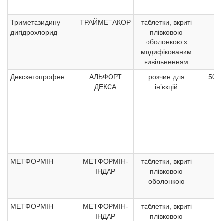
Триметазидину
ТРАЙМЕТАКОР
таблетки, вкриті
3
дигідрохлорид
плівковою
оболонкою з
модифікованим
вивільненням
Декскетопрофен
АЛЬФОРТ
розчин для
50 
ДЕКСА
ін’єкцій
МЕТФОРМІН
МЕТФОРМІН-
таблетки, вкриті
5
ІНДАР
плівковою
оболонкою
МЕТФОРМІН
МЕТФОРМІН-
таблетки, вкриті
5
ІНДАР
плівковою