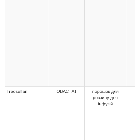
Treosulfan
ОВАСТАТ
порошок для
10
розчину для
інфузій