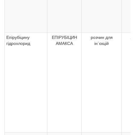
Епірубіцину
ЕПІРУБІЦИН
розчин для
2 
гідрохлорид
АМАКСА
ін`єкцій