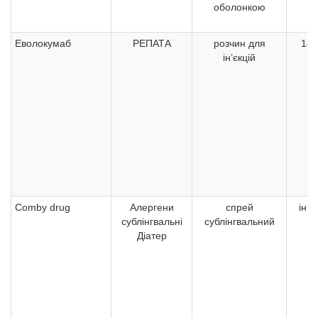
оболонкою
Еволокумаб
РЕПАТА
розчин для
140
ін’єкцій
Comby drug
Алергени
спрей
ініц
сублінгвальні
сублінгвальний
н
Діатер