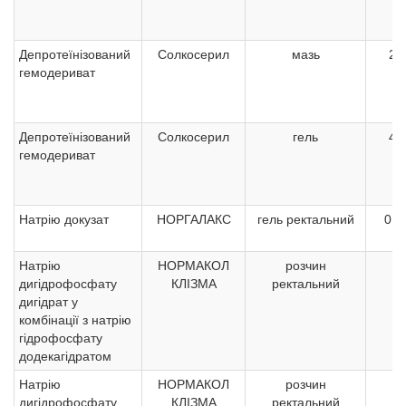
Депротеїнізований
Солкосерил
мазь
2,0
гемодериват
Депротеїнізований
Солкосерил
гель
4,1
гемодериват
Натрію докузат
НОРГАЛАКС
гель ректальний
0,12
Натрію
НОРМАКОЛ
розчин
1
дигідрофосфату
КЛІЗМА
ректальний
дигідрат у
комбінації з натрію
гідрофосфату
додекагідратом
Натрію
НОРМАКОЛ
розчин
6
дигідрофосфату
КЛІЗМА
ректальний