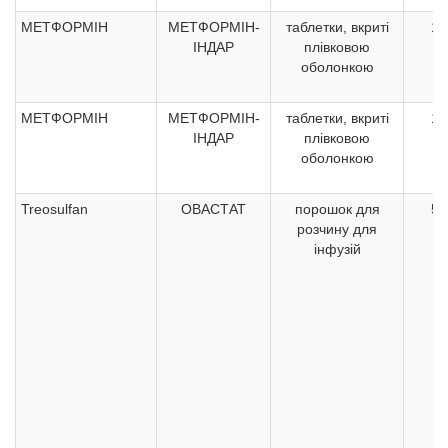
МЕТФОРМІН
МЕТФОРМІН-
таблетки, вкриті
10
ІНДАР
плівковою
оболонкою
МЕТФОРМІН
МЕТФОРМІН-
таблетки, вкриті
10
ІНДАР
плівковою
оболонкою
Treosulfan
ОВАСТАТ
порошок для
50
розчину для
інфузій