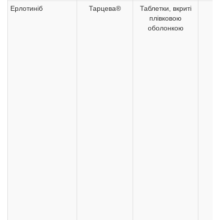
Ерлотиніб
Тарцева®
Таблетки, вкриті
1
плівковою
оболонкою