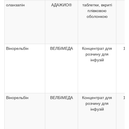
оланзапін
АДАЖИО®
таблетки, вкриті
1
плівковою
оболонкою
Вінорельбін
ВЕЛБІМЕДА
Концентрат для
10
розчину для
інфузій
Вінорельбін
ВЕЛБІМЕДА
Концентрат для
10
розчину для
інфузій