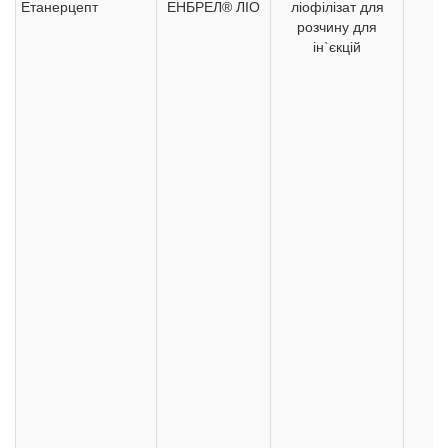
Етанерцепт
ЕНБРЕЛ® ЛІО
ліофілізат для
2
розчину для
ін`єкцій