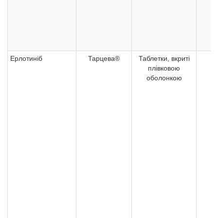
Ерлотиніб
Тарцева®
Таблетки, вкриті
1
плівковою
оболонкою