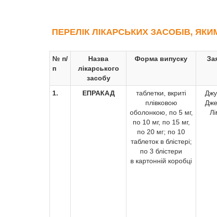
ПЕРЕЛІК ЛІКАРСЬКИХ ЗАСОБІВ, ЯКИ
№ п/
Назва
Форма випуску
За
п
лікарського
засобу
1.
ЕПРАКАД
таблетки, вкриті
Джу
плівковою
Дже
оболонкою, по 5 мг,
Лі
по 10 мг, по 15 мг,
по 20 мг; по 10
таблеток в блістері;
по 3 блістери
в картонній коробці