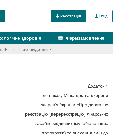
Реєстрація
Вхід
ологічне здоров’я
Фармзамовлення
БПР
Про видання
Додаток 4
до наказу Міністерства охорони
здоров’я України «Про державну
реєстрацію (перереєстрацію) лікарських
засобів (медичних імунобіологічних
препаратів) та внесення змін до