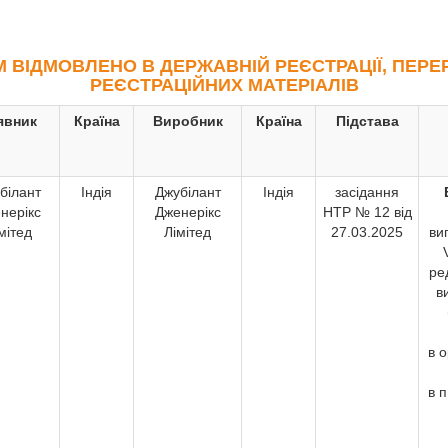
М ВІДМОВЛЕНО В ДЕРЖАВНІЙ РЕЄСТРАЦІЇ, ПЕРЕР
РЕЄСТРАЦІЙНИХ МАТЕРІАЛІВ
явник
Країна
Виробник
Країна
Підстава
білант
Індія
Джубілант
Індія
засідання
нерікс
Дженерікс
НТР № 12 від
мітед
Лімітед
27.03.2025
ви
ре
в
в 
в п