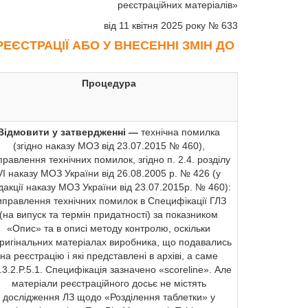
реєстраційних матеріалів»
від 11 квітня 2025 року № 633
ЕЄСТРАЦІЇ АБО У ВНЕСЕННІ ЗМІН ДО
Процедура
Відмовити у затвердженні —
технічна помилка
(згідно наказу МОЗ від 23.07.2015 № 460),
правлення технічних помилок, згідно п. 2.4. розділу
VI наказу МОЗ України від 26.08.2005 р. № 426 (у
дакції наказу МОЗ України від 23.07.2015р. № 460):
иправлення технічних помилок в Специфікації ГЛЗ
(на випуск та термін придатності) за показником
«Опис» та в описі методу контролю, оскільки
оригінальних матеріалах виробника, що подавались
на реєстрацію і які представлені в архіві, а саме
.3.2.P.5.1. Специфікація зазначено «scoreline». Але
матеріали реєстраційного досьє не містять
дослідження ЛЗ щодо «Розділення таблетки» у