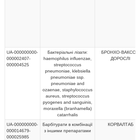
UA-000000000-
Бактеріальні лізати:
БРОНХО-ВАКСОМ
000002407-
haemophilus influenzae,
ДОРОСЛІ
000004525
streptococcus
pneumoniae, klebsiella
pneumoniae ssp.
pneumoniae and
ozaenae, staphylococcus
aureus, streptococcus
pyogenes and sanguinis,
moraxella (branhamella)
catarrhalis
UA-000000000-
Барбітурати в комбінації
КОРВАЛТАБ
000014679-
з іншими препаратами
000025985