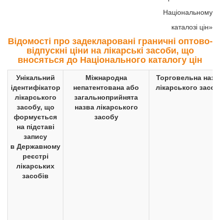
Національному
каталозі цін»
Відомості про задекларовані граничні оптово-
відпускні ціни на лікарські засоби, що
вносяться до Національного каталогу цін
Унікальний
Міжнародна
Торговельна назв
ідентифікатор
непатентована або
лікарського засоб
лікарського
загальноприйнята
засобу, що
назва лікарського
формується
засобу
на підставі
запису
в Державному
реєстрі
лікарських
засобів