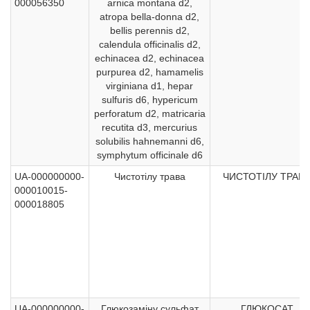
000056350
arnica montana d2,
atropa bella-donna d2,
bellis perennis d2,
calendula officinalis d2,
echinacea d2, echinacea
purpurea d2, hamamelis
virginiana d1, hepar
sulfuris d6, hypericum
perforatum d2, matricaria
recutita d3, mercurius
solubilis hahnemanni d6,
symphytum officinale d6
UA-000000000-
Чистотілу трава
ЧИСТОТІЛУ ТРАВ
000010015-
000018805
UA-000000000-
Глюкозаміну сульфат
ГЛЮКОСАТ