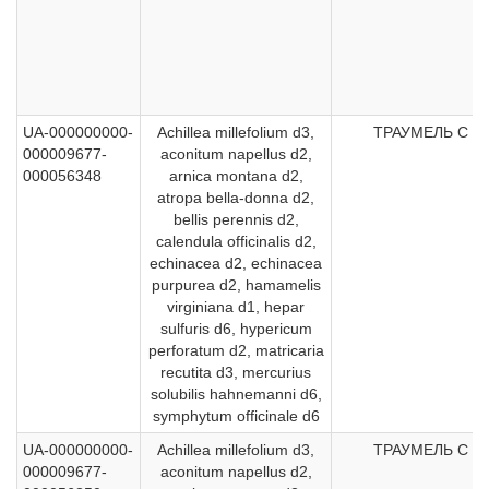
UA-000000000-
Achillea millefolium d3,
ТРАУМЕЛЬ С
000009677-
aconitum napellus d2,
000056348
arnica montana d2,
atropa bella-donna d2,
bellis perennis d2,
calendula officinalis d2,
echinacea d2, echinacea
purpurea d2, hamamelis
virginiana d1, hepar
sulfuris d6, hypericum
perforatum d2, matricaria
recutita d3, mercurius
solubilis hahnemanni d6,
symphytum officinale d6
UA-000000000-
Achillea millefolium d3,
ТРАУМЕЛЬ С
000009677-
aconitum napellus d2,