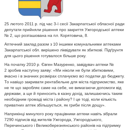
25 лютого 2011 р. під час 3-ї сесії Закарпатської обласної ради
депутати прийняли рішення про закриття Ужгородської аптеки
№ 2, що розташована на пл. Корятовича, 8.
Аптечний заклад разом з 10 іншими комунальними аптеками
Закарпатської обл. вирішено ліквідувати як збиткові. Підґрунтя
для цього рішення готувалося більше року.
На початку 2010 р. Євген Мазуренко, завідувач аптеки №
2 зробив наступну заяву: «Ми ніколи не були збитковими,
вчасно і в значних розмірах сплачуємо всі податки до бюджету.
То навіщо закривати рентабельне для міста підприємство, яке
не те що зароб­ляє саме на себе, не вимагаючи допомоги від
держави, а ще й приносить в казну дохід, залишаючись таким
необхідним громаді міста і району? І це тоді, коли кількість
приватних аптек збільшується, як гриби після дощу».
Наприкінці минулого року працівники аптеки навіть зібрали
7290 підписів від жителів Ужгорода, Ужгородського,
Перечинського і Великоберезнянського районів на підтримку