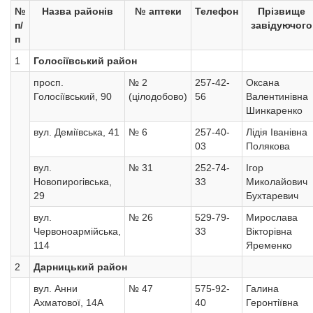
№
Назва районів
№ аптеки
Телефон
Прізвище
п/
завідуючого
п
1
Голосіївський район
просп.
№ 2
257-42-
Оксана
Голосіївський, 90
(цілодобово)
56
Валентинівна
Шинкаренко
вул. Деміївська, 41
№ 6
257-40-
Лідія Іванівна
03
Полякова
вул.
№ 31
252-74-
Ігор
Новопирогівська,
33
Миколайович
29
Бухтаревич
вул.
№ 26
529-79-
Мирослава
Червоноармійська,
33
Вікторівна
114
Яременко
2
Дарницький район
вул. Анни
№ 47
575-92-
Галина
Ахматової, 14А
40
Геронтіївна