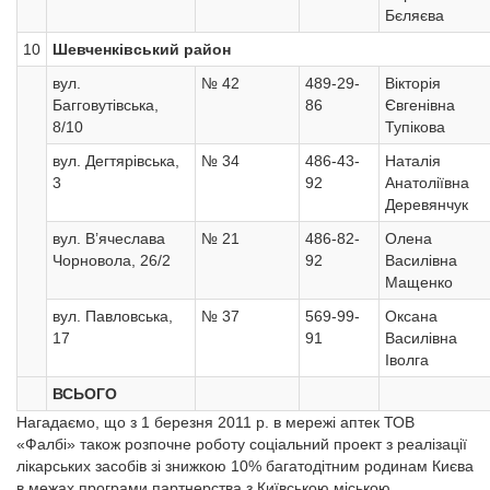
Бєляєва
10
Шевченківський район
вул.
№ 42
489-29-
Вікторія
Багговутівська,
86
Євгенівна
8/10
Тупікова
вул. Дегтярівська,
№ 34
486-43-
Наталія
3
92
Анатоліївна
Деревянчук
вул. В’ячеслава
№ 21
486-82-
Олена
Чорновола, 26/2
92
Василівна
Мащенко
вул. Павловська,
№ 37
569-99-
Оксана
17
91
Василівна
Іволга
ВСЬОГО
Нагадаємо, що з 1 березня 2011 р. в мережі аптек ТОВ
«Фалбі» також розпочне роботу соціальний проект з реалізації
лікарських засобів зі знижкою 10% багатодітним родинам Києва
в межах програми партнерства з Київською міською