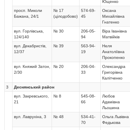
Ющенко
просп. Миколи
№ 17
574-69-
Оксана
Бажана, 24/1
(цілодобово)
45
Михайлівна
Гнатенко
вул. Горлівська,
№ 30
206-05-
Віра Іванівна
124/140
94
Матвійків
вул. Декабристів,
№ 39
563-94-
Неля
12/37
19
Анатоліївна
Прокопенко
вул. Княжий Затон,
№ 20
206-04-
Олександра
2/30
33
Григорівна
Калітченко
3
Деснянський район
вул. Закревського,
№ 8
545-08-
Любов
21
66
Адамівна
Льошина
вул. Лаврухіна, 3
№ 48
534-41-
Ольга Львівна
70
Федькова