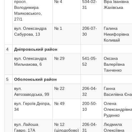
просп.
№ 4
534-02-
Віра Іванівна
Володимира
31
Жахівська
Маяковського,
27/1
вул. Олександра
№ 1
206-07-
Галина
Сабурова, 13
30
Никифорівна
Коливай
4
Дніпровський район
вул. Олександра
№ 29
541-05-
Оксана
Мильчакова, 6
52
Валеріївна
Танченко
5
Оболонський район
вул.
№ 22
206-04-
Ганна
Автозаводська, 99
32
Василівна Єна
вул. Героїв Дніпра,
№ 49
200-50-
Олена
34
10
Олександрівн
Руденко
вул. Лайоша
№ 12
206-04-
Людмила
Гавро, 17А
(цілодобово)
31
Олексіївна