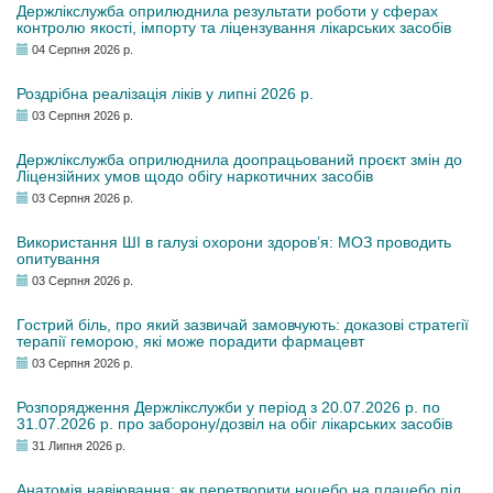
Держлікслужба оприлюднила результати роботи у сферах
контролю якості, імпорту та ліцензування лікарських засобів
04 Серпня 2026 р.
Роздрібна реалізація ліків у липні 2026 р.
03 Серпня 2026 р.
Держлікслужба оприлюднила доопрацьований проєкт змін до
Ліцензійних умов щодо обігу наркотичних засобів
03 Серпня 2026 р.
Використання ШІ в галузі охорони здоров’я: МОЗ проводить
опитування
03 Серпня 2026 р.
Гострий біль, про який зазвичай замовчують: доказові стратегії
терапії геморою, які може порадити фармацевт
03 Серпня 2026 р.
Розпорядження Держлікслужби у період з 20.07.2026 р. по
31.07.2026 р. про заборону/дозвіл на обіг лікарських засобів
31 Липня 2026 р.
Анатомія навіювання: як перетворити ноцебо на плацебо під