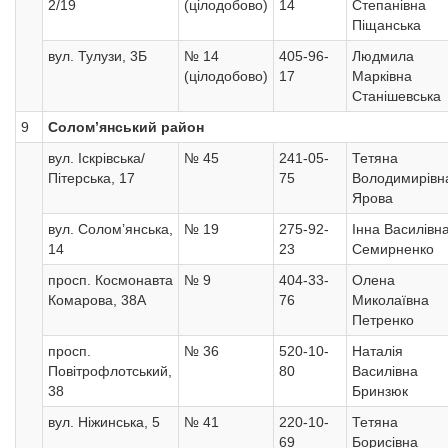
2/19
(цілодобово)
14
Степанівна
Піщанська
вул. Тулузи, 3Б
№ 14
405-96-
Людмила
(цілодобово)
17
Марківна
Станішевська
9
Солом’янський район
вул. Іскрівська/
№ 45
241-05-
Тетяна
Пітерська, 17
75
Володимирівн
Ярова
вул. Солом’янська,
№ 19
275-92-
Інна Василівн
14
23
Семирненко
просп. Космонавта
№ 9
404-33-
Олена
Комарова, 38А
76
Миколаївна
Петренко
просп.
№ 36
520-10-
Наталія
Повітрофлотський,
80
Василівна
38
Бринзюк
вул. Ніжинська, 5
№ 41
220-10-
Тетяна
69
Борисівна