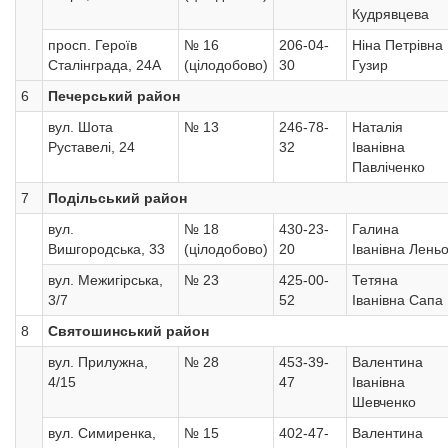
Кудрявцева
просп. Героїв
№ 16
206-04-
Ніна Петрівна
Сталінграда, 24А
(цілодобово)
30
Гузир
6
Печерський район
вул. Шота
№ 13
246-78-
Наталія
Руставелі, 24
32
Іванівна
Павліченко
7
Подільський район
вул.
№ 18
430-23-
Галина
Вишгородська, 33
(цілодобово)
20
Іванівна Лень
вул. Межигірська,
№ 23
425-00-
Тетяна
3/7
52
Іванівна Сапа
8
Святошинський район
вул. Прилужна,
№ 28
453-39-
Валентина
4/15
47
Іванівна
Шевченко
вул. Симиренка,
№ 15
402-47-
Валентина