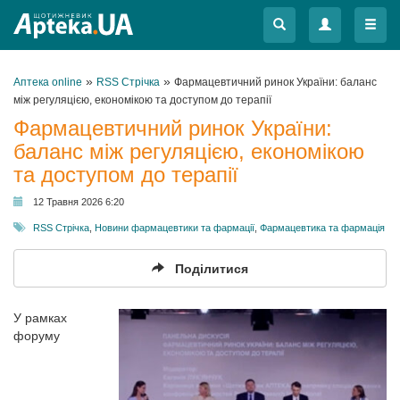
Меню
Меню
»
»
Аптека online
RSS Стрічка
Фармацевтичний ринок України: баланс
між регуляцією, економікою та доступом до терапії
Фармацевтичний ринок України:
баланс між регуляцією, економікою
та доступом до терапії
12 Травня 2026 6:20
RSS Стрічка
,
Новини фармацевтики та фармації
,
Фармацевтика та фармація
Поділитися
У рамках
форуму