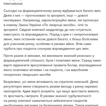
International.
Сьогодні на фармацевтичному ринку відбувається багато змін.
Деякі з них — прогнозовані та зрозумілі, інші — доволі
неочікувані. Наприклад, євроінтеграційні зміни, які прописані
в новому Законі України «По лікарські засоби», чіткі та
зрозумілі. Свідомі компанії заздалегідь до них готуються,
інвестують та впроваджують. Поряд з цим є і непрогнозовані
зміни, яких останнім часом доволі багато, є більш болісними
для учасників ринку, особливо в умовах війни. Втім саме
турбота про пацієнта спонукає впровадження цих змін.
Проте разом зі змінами, які викликали значний резонанс у
фармацевтичній спільноті, були і позитивні зміни. Серед таких
варто відзначити врегулювання правила Болар, впровадження
якого позитивно впливає і на пацієнта, і на виробників
генеричних лікарських засобів.
Безумовно, усі зміни впливають на стратегію компаній. Деякі
регуляторні зміни створюють ризики виходу з ринку окремих
препаратів. Адже варто розуміти, що якщо зростають вимоги,
то зростають і витрати. В умовах значної турбулентності
на ринку компанії намагаються забезпечити пацієнтів
необхідними якісними та безпечними ліками. Також компанії