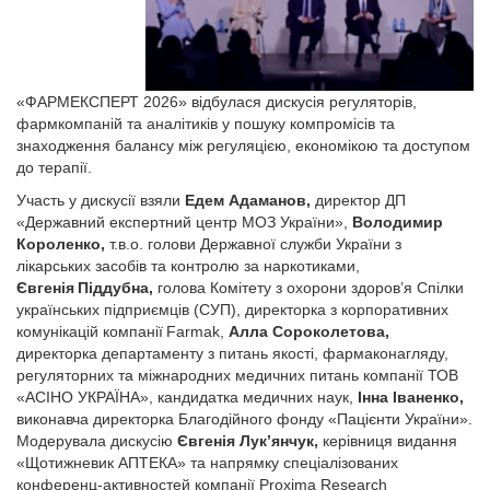
«ФАРМЕКСПЕРТ 2026» відбулася дискусія регуляторів,
фармкомпаній та аналітиків у пошуку компромісів та
знаходження балансу між регуляцією, економікою та доступом
до терапії.
Участь у дискусії взяли
Едем Адаманов,
директор ДП
«Державний експертний центр МОЗ України»,
Володимир
Короленко
,
т.в.о. голови Державної служби України з
лікарських засобів та контролю за наркотиками,
Євгенія
Піддубна
,
голова Комітету з охорони здоров’я Спілки
українських підприємців (СУП), директорка з корпоративних
комунікацій компанії Farmak,
Алла Сороколетова
,
директорка департаменту з питань якості, фармаконагляду,
регуляторних та міжнародних медичних питань компанії ТОВ
«AСІНО УКРАЇНА», кандидатка медичних наук,
Інна Іваненко
,
виконавча директорка Благодійного фонду «Пацієнти України».
Модерувала дискусію
Євгенія
Лук’янчук,
керівниця видання
«Щотижневик АПТЕКА» та напрямку спеціалізованих
конференц-активностей компанії Proxima Research