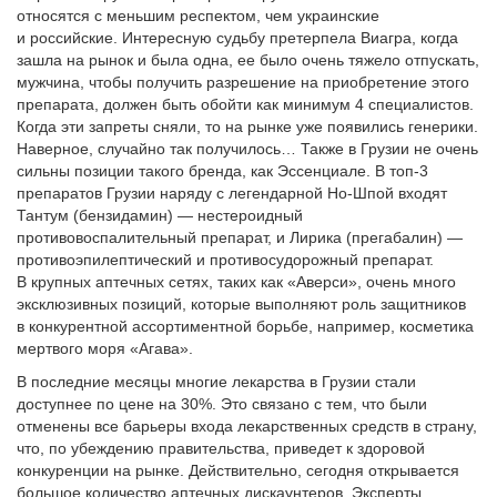
относятся с меньшим респектом, чем украинские
и российские. Интересную судьбу претерпела Виагра, когда
зашла на рынок и была одна, ее было очень тяжело отпускать,
мужчина, чтобы получить разрешение на приобретение этого
препарата, должен быть обойти как минимум 4 специалистов.
Когда эти запреты сняли, то на рынке уже появились генерики.
Наверное, случайно так получилось… Также в Грузии не очень
сильны позиции такого бренда, как Эссенциале. В топ-3
препаратов Грузии наряду с легендарной Но-Шпой входят
Тантум (бензидамин) — нестероидный
противовоспалительный препарат, и Лирика (прегабалин) —
противоэпилептический и противосудорожный препарат.
В крупных аптечных сетях, таких как «Аверси», очень много
эксклюзивных позиций, которые выполняют роль защитников
в конкурентной ассортиментной борьбе, например, косметика
мертвого моря «Агава».
В последние месяцы многие лекарства в Грузии стали
доступнее по цене на 30%. Это связано с тем, что были
отменены все барьеры входа лекарственных средств в страну,
что, по убеждению правительства, приведет к здоровой
конкуренции на рынке. Действительно, сегодня открывается
большое количество аптечных дискаунтеров. Эксперты