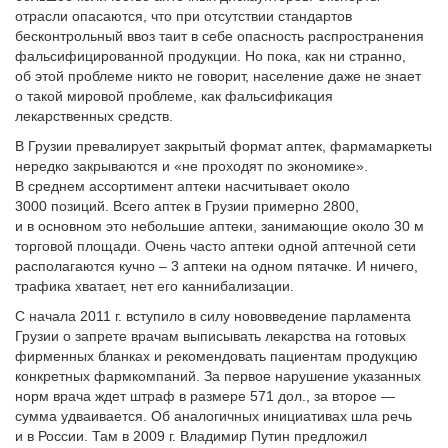
отрасли опасаются, что при отсутствии стандартов
бесконтрольный ввоз таит в себе опасность распространения
фальсифицированной продукции. Но пока, как ни странно,
об этой проблеме никто не говорит, население даже не знает
о такой мировой проблеме, как фальсификация
лекарственных средств.
В Грузии превалирует закрытый формат аптек, фармамаркеты
нередко закрываются и «не проходят по экономике».
В среднем ассортимент аптеки насчитывает около
3000 позиций. Всего аптек в Грузии примерно 2800,
и в основном это небольшие аптеки, занимающие около 30 м
торговой площади. Очень часто аптеки одной аптечной сети
располагаются кучно – 3 аптеки на одном пятачке. И ничего,
трафика хватает, нет его каннибализации.
С начала 2011 г. вступило в силу нововведение парламента
Грузии о запрете врачам выписывать лекарства на готовых
фирменных бланках и рекомендовать пациентам продукцию
конкретных фармкомпаний. За первое нарушение указанных
норм врача ждет штраф в размере 571 дол., за второе —
сумма удваивается. Об аналогичных инициативах шла речь
и в России. Там в 2009 г. Владимир Путин предложил