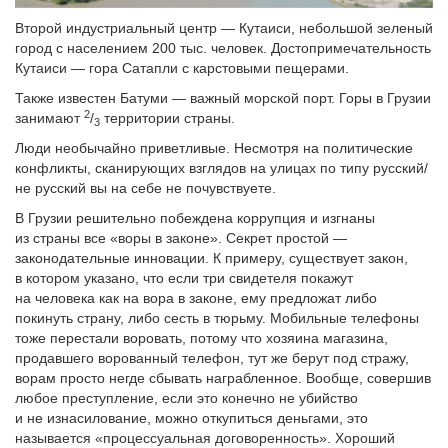
Второй индустриальный центр — Кутаиси, небольшой зеленый
город с населением 200 тыс. человек. Достопримечательность
Кутаиси — гора Сатапли с карстовыми пещерами.
Также известен Батуми — важный морской порт. Горы в Грузии
2
занимают
/
территории страны.
3
Люди необычайно приветливые. Несмотря на политические
конфликты, сканирующих взглядов на улицах по типу русский/
не русский вы на себе не почувствуете.
В Грузии решительно побеждена коррупция и изгнаны
из страны все «воры в законе». Секрет простой —
законодательные инновации. К примеру, существует закон,
в котором указано, что если три свидетеля покажут
на человека как на вора в законе, ему предложат либо
покинуть страну, либо сесть в тюрьму. Мобильные телефоны
тоже перестали воровать, потому что хозяина магазина,
продавшего ворованный телефон, тут же берут под стражу,
ворам просто негде сбывать награбленное. Вообще, совершив
любое преступление, если это конечно не убийство
и не изнасилование, можно откупиться деньгами, это
называется «процессуальная договоренность». Хороший