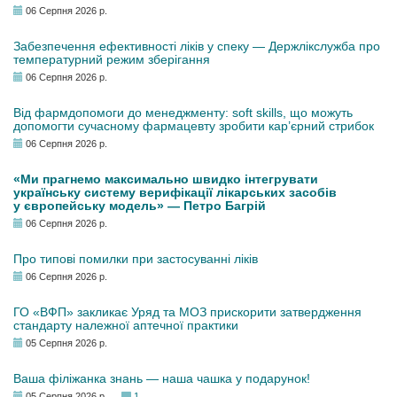
06 Серпня 2026 р.
Забезпечення ефективності ліків у спеку — Держлікслужба про
температурний режим зберігання
06 Серпня 2026 р.
Від фармдопомоги до менеджменту: soft skills, що можуть
допомогти сучасному фармацевту зробити кар’єрний стрибок
06 Серпня 2026 р.
«Ми прагнемо максимально швидко інтегрувати
українську систему верифікації лікарських засобів
у європейську модель» — Петро Багрій
06 Серпня 2026 р.
Про типові помилки при застосуванні ліків
06 Серпня 2026 р.
ГО «ВФП» закликає Уряд та МОЗ прискорити затвердження
стандарту належної аптечної практики
05 Серпня 2026 р.
Ваша філіжанка знань — наша чашка у подарунок!
05 Серпня 2026 р.
1