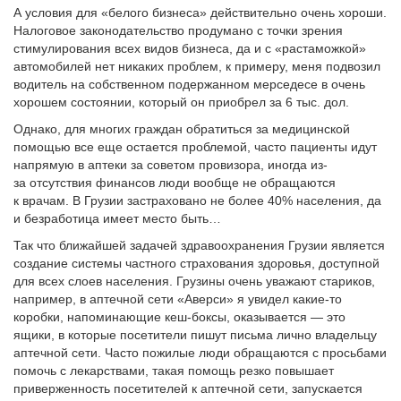
А условия для «белого бизнеса» действительно очень хороши.
Налоговое законодательство продумано с точки зрения
стимулирования всех видов бизнеса, да и с «растаможкой»
автомобилей нет никаких проблем, к примеру, меня подвозил
водитель на собственном подержанном мерседесе в очень
хорошем состоянии, который он приобрел за 6 тыс. дол.
Однако, для многих граждан обратиться за медицинской
помощью все еще остается проблемой, часто пациенты идут
напрямую в аптеки за советом провизора, иногда из-
за отсутствия финансов люди вообще не обращаются
к врачам. В Грузии застраховано не более 40% населения, да
и безработица имеет место быть…
Так что ближайшей задачей здравоохранения Грузии является
создание системы частного страхования здоровья, доступной
для всех слоев населения. Грузины очень уважают стариков,
например, в аптечной сети «Аверси» я увидел какие-то
коробки, напоминающие кеш-боксы, оказывается — это
ящики, в которые посетители пишут письма лично владельцу
аптечной сети. Часто пожилые люди обращаются с просьбами
помочь с лекарствами, такая помощь резко повышает
приверженность посетителей к аптечной сети, запускается