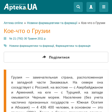
Меню
Меню
»
»
Аптека online
Новини фармацевтики та фармації
Кое-что о Грузии
Кое-что о Грузии
№ 21 (792) 30 Травня 2011 р.
Новини фармацевтики та фармації
,
Фармацевтика та фармація
Поділитися
Грузия — замечательная страна, расположенная
в западной части Закавказья. На севере она
соседствует с Россией, на востоке — с Азербайджаном
и Арменией, на юге — с Турцией, на западе
омывается Черным морем. Население (без учета
частично признанных государств — Южная Осетия
и Абхазия) — 4 436 400 человек, в основном — это