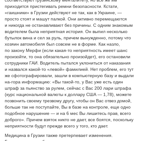
соответствуют грузинскому менталитету, но все же им
приходится пристегивать ремни безопасности. Кстати,
«гаишники» в Грузии действуют не так, как в Украине, —
просто стоят и машут палкой. Они активно перемещаются
и никогда не останавливают без причины. С одним знакомым
водителем была неприятная история. Он выпил несколько
бутылок вина и сел за руль, причем вынужденно, потому что
хозяин автомобиля был совсем не в форме. Как назло,
по закону Мерфи (если какая-то неприятность имеет шанс
произойти, то она обязательно произойдет), его остановили
сотрудники ГАИ. Водитель пытался уклониться от наказания
и назвался какой-то «левой» фамилией. Нет проблем, его тут
же сфотографировали, зашли в компьютерную базу и выдали
на-гора информацию: «Вы такой-то, у Вас уже есть один
штраф за пьянство за рулем, сейчас с Вас 200 лари штрафа
(курс национальной валюты к доллару США — 1,78), можете
позвонить своему трезвому другу, чтобы он Вас отвез домой,
больше так не поступайте, Вы в базе на контроле, еще одно
подобное нарушение — и на 6 мес Вы лишитесь прав, всего
доброго». Причем взяток никто не дает, все боятся, поскольку
неприятности будут прежде всего у того, кто дает.
Медицина в Грузии также претерпевает изменения.