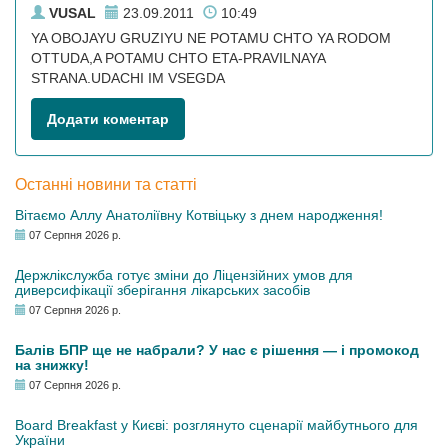
VUSAL
23.09.2011
10:49
YA OBOJAYU GRUZIYU NE POTAMU CHTO YA RODOM
OTTUDA,A POTAMU CHTO ETA-PRAVILNAYA
STRANA.UDACHI IM VSEGDA
Додати коментар
Останні новини та статті
Вітаємо Аллу Анатоліївну Котвіцьку з днем народження!
07 Серпня 2026 р.
Держлікслужба готує зміни до Ліцензійних умов для
диверсифікації зберігання лікарських засобів
07 Серпня 2026 р.
Балів БПР ще не набрали? У нас є рішення — і промокод
на знижку!
07 Серпня 2026 р.
Board Breakfast у Києві: розглянуто сценарії майбутнього для
України