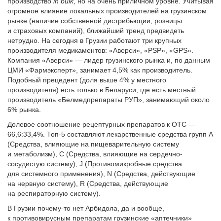
производство
in bulk
, но на очень приличном уровне. Учитывая
огромное влияние локальных производителей на грузинском
рынке (наличие собственной дистрибьюции, розницы
и страховых компаний), ближайший тренд предвидеть
нетрудно. На сегодня в Грузии работают три крупных
производителя медикаментов: «Аверси», «PSP», «GPS».
Компания «Аверси» — лидер грузинского рынка и, по данным
ЦМИ «Фармэксперт», занимает 4,5% как производитель.
Подобный прецедент (доля выше 4% у местного
производителя) есть только в Беларуси, где есть местный
производитель «Белмедпрепараты РУП», занимающий около
6% рынка.
Долевое соотношение рецептурных препаратов к ОТС —
66,6:33,4%. Топ-5 составляют лекарственные средства групп A
(Средства, влияющие на пищеварительную систему
и метаболизм), C (Средства, влияющие на сердечно-
сосудистую систему), J (Противомикробные средства
для системного применения), N (Средства, действующие
на нервную систему), R (Средства, действующие
на респираторную систему).
В Грузии почему-то нет Арбидола, да и вообще,
к противовирусным препаратам грузинские «аптечники»