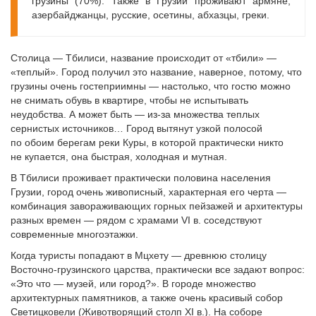
грузины (70%). Также в Грузии проживают армяне,
азербайджанцы, русские, осетины, абхазцы, греки.
Столица — Тбилиси, название происходит от «тбили» —
«теплый». Город получил это название, наверное, потому, что
грузины очень гостеприимны — настолько, что гостю можно
не снимать обувь в квартире, чтобы не испытывать
неудобства. А может быть — из-за множества теплых
сернистых источников… Город вытянут узкой полосой
по обоим берегам реки Куры, в которой практически никто
не купается, она быстрая, холодная и мутная.
В Тбилиси проживает практичес­ки половина населения
Грузии, город очень живописный, характерная его черта —
комбинация завораживающих горных пейзажей и архитектуры
разных времен — рядом с храмами VI в. соседствуют
современные многоэтажки.
Когда туристы попадают в Мцхету — древнюю столицу
Восточно-грузинского царства, практически все задают вопрос:
«Это что — музей, или город?». В городе множество
архитектурных памятников, а также очень красивый собор
Светицковели (Животворящий столп XI в.). На соборе