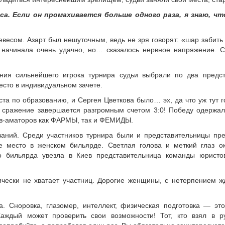
са. Если он промахивается больше одного раза, я знаю, чт
есом. Азарт был нешуточным, ведь не зря говорят: «шар забит
 начинала очень удачно, но… сказалось нервное напряжение. С
ия сильнейшего игрока турнира судьи выбрали по два предст
есто в индивидуальном зачете.
та по образованию, и Сергея Цветкова было… эх, да что уж тут г
 сражение завершается разгромным счетом 3:0! Победу одержал
тов-аматоров как ФАРМЫ, так и ФЕМИДЫ.
ваний. Среди участников турнира были и представительницы пр
е место в женском бильярде. Светлая голова и меткий глаз о
о бильярда увезла в Киев представительница команды юристо
чески не хватает участниц. Дорогие женщины, с нетерпением 
. Сноровка, глазомер, интеллект, физическая подготовка — эт
ждый может проверить свои возможности! Тот, кто взял в ру