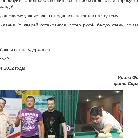
попробуйте, а попробовав один раз, Вы обязательно заинтересуете
оманде!
дан своему увлечению; вот один из анекдотов на эту тему:
идания. У дверей остановился, потер рукой белую стену, пома
юбовь и вот не удержался…
грал?
 2012 года!
Ирина Фр
фото Серг