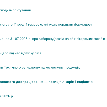
роводить опитування
ві стратегії терапії геморою, які може порадити фармацевт
. по 31.07.2026 р. про заборону/дозвіл на обіг лікарських засобів
ебо під час відпуску ліків
я Технічного регламенту на косметичну продукцію
 фахового доопрацювання — позиція лікарів і пацієнтів
чі 2026 р.