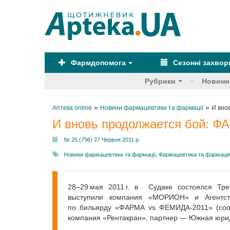
Фармдопомога
Сезонні захво
Рубрики
Новини
»
»
Аптека online
Новини фармацевтики та фармації
И вно
И вновь продолжается бой: 
№ 25 (796) 27 Червня 2011 р.
Новини фармацевтики та фармації
,
Фармацевтика та фармаці
28–29 мая 2011 г. в Судаке cостоялся Тре
выступили компания «МОРИОН­» и Агентст
по бильярду «ФАРМА vs ФЕМИДА-2011» (соор
компания «Рентакран», партнер — Южная юрид