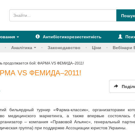
рювання
Антибіотикорезистентність
Псих
Аналітика
Законодавство
Ціни
Вебінари 
вь продолжается бой: ФАРМА VS ФЕМИДА–2011!
ФАРМА VS ФЕМИДА–2011!
Поділ
я
тий бильярдный турнир «Фарма-классик», организаторами кот
во медицинского маркетинга, а также впервые состоялась б
ганизатор – компания «Правовой Альянс», генеральный парт
ическая группа) при поддержке Ассоциации юристов Украины.