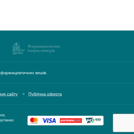
а фармацевтичних вишів.
ння сайту
Публічна оферта
one,
латіжних