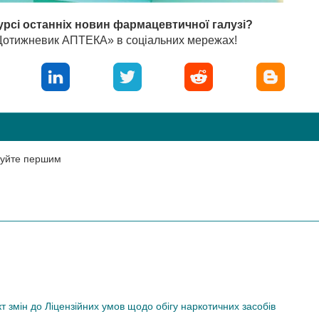
урсі останніх новин фармацевтичної галузі?
«Щотижневик АПТЕКА» в соціальних мережах!
нтуйте першим
змін до Ліцензійних умов щодо обігу наркотичних засобів