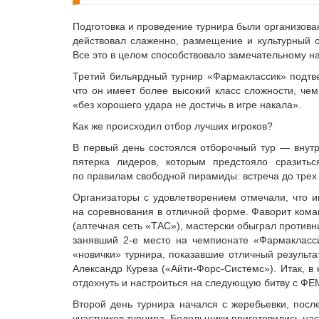
Подготовка и проведение турнира были организован
действовал слаженно, размещение и культурный 
Все это в целом способствовало замечательному н
Третий бильярдный турнир «Фармаклассик» подтве
что он имеет более высокий класс сложности, чем
«без хорошего удара не достичь в игре накала».
Как же происходил отбор лучших игроков?
В первый день состоялся отборочный тур — внутр
пятерка лидеров, которым предстояло сразитьс
по правилам свободной пирамиды: встреча до трех п
Организаторы с удовлетворением отмечали, что 
на соревнования в отличной форме. Фаворит кома
(аптечная сеть «ТАС»), мастерски обыграл против
занявший 2-е место на чемпионате «Фармакласс
«новички» турнира, показавшие отличный результа
Александр Куреза («Айти-Форс-Системс»). Итак, 
отдохнуть и настроиться на следующую битву с ФЕ
Второй день турнира начался с жеребьевки, посл
участников турнира. Болельщики приготовились нас