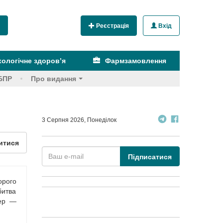
Реєстрація
Вхід
ологічне здоров’я
Фармзамовлення
БПР
Про видання
3 Серпня 2026, Понеділок
итися
Підписатися
орого
итва
нер —