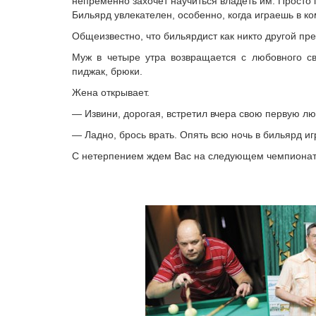
непременно захочет научиться владеть им. Просто 
Бильярд увлекателен, особенно, когда играешь в к
Общеизвестно, что бильярдист как никто другой пре
Муж в четыре утра возвращается с любовного св
пиджак, брюки.
Жена открывает.
— Извини, дорогая, встретил вчера свою первую л
— Ладно, брось врать. Опять всю ночь в бильярд и
С нетерпением ждем Вас на следующем чемпионате