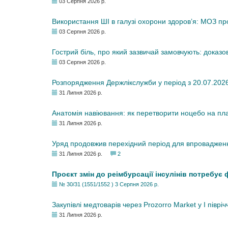
03 Серпня 2026 р.
Використання ШІ в галузі охорони здоров’я: МОЗ п
03 Серпня 2026 р.
Гострий біль, про який зазвичай замовчують: доказо
03 Серпня 2026 р.
Розпорядження Держлікслужби у період з 20.07.2026 р
31 Липня 2026 р.
Анатомія навіювання: як перетворити ноцебо на плац
31 Липня 2026 р.
Уряд продовжив перехідний період для впровадженн
31 Липня 2026 р.
2
Проєкт змін до реімбурсації інсулінів потребує
№ 30/31 (1551/1552 ) 3 Серпня 2026 р.
Закупівлі медтоварів через Prozorro Market у I півріч
31 Липня 2026 р.