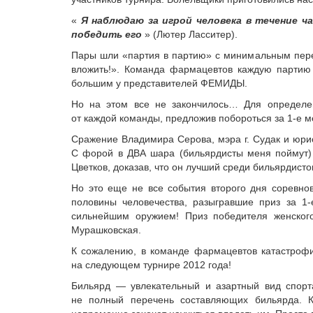
«
Я наблюдаю за игрой человека в течение ча
победить его
» (Лютер Ласситер).
Пары шли «партия в партию» с минимальным перев
вложить!». Команда фармацевтов каждую партию
большим у представителей ФЕМИДЫ.
Но на этом все не закончилось… Для определен
от каждой команды, предложив побороться за 1-е м
Сражение Владимира Серова, мэра г. Судак и юрис
С форой в ДВА шара (бильярдисты меня поймут)
Цветков, доказав, что он лучший среди бильярдис
Но это еще не все события второго дня соревно
половины человечества, разыгравшие приз за 1-
сильнейшим оружием! Приз победителя женског
Мурашковская.
К сожалению, в команде фармацевтов катастрофи
на следующем турнире 2012 года!
Бильярд — увлекательный и азартный вид спорта
не полный перечень составляющих бильярда. Ка