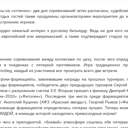
ы на «отлично»: два дня соревнований четко расписаны, судейски
отдых гостей также продуманы организаторами мероприятия до 
астроению игроков.
рдил немалый интерес к русскому бильярду. Ведь ни для кого не
 европейский или американский, а также подтверждает старую пр
енние соревнования между коллегами по цеху, после чего опре
я в поединках с пятеркой противников. Игра традиционно пр
обед, каждый из участников мог проиграть всего две встречи.
игроки-фармацевты, завоевавшие награды на прошлых турнирах,
нды фармацевтов, победитель двух предыдущих турниров Сергей
ников с разгромным счетом 3:0. Вторым пришел к финишу Дмитрий 
ик–2010» («Фитолек»). Последние три места среди фармацевтов
т: Анатолий Куценко (ХФЗ «Красная звезда»), Георгий Рыжов («Фи
в команде фармацевтов определилась пятерка лучших. Теперь мо
МИДОЙ, в команде которой находились превосходные игроки!
е чего в приподнятой, «боевой» атмосфере сошлись обе пятерк
ладиться интереснейшим зрелищем, судьи заняли свои места, стар