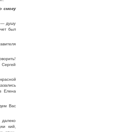
о смогу
ь — душу
чет был
авителя
оворить!
 Сергей
екрасной
казались
в Елена
ждем Вас
о далеко
ки кий,