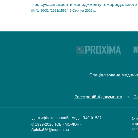
Про сучасні акценти менеджменту гемороїдальної 
№ 30/31 (1551/1552 ) 3 Серпня 2026 р.
Спеціалізоване медичне
Реєстраційні документи
По
Ідентифікатор онлайн-медіа R40-01587
Опл
сер
© 1999-2026
ТОВ «МОРІОН»
кар
AptekaUA@morion.ua