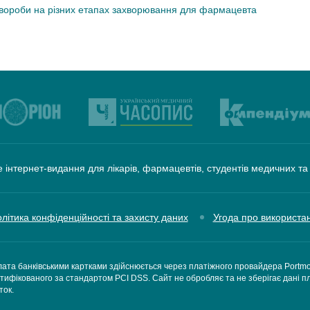
хвороби на різних етапах захворювання для фармацевта
 інтернет-видання для лікарів, фармацевтів, студентів медичних т
літика конфіденційності та захисту даних
Угода про використа
ата банківськими картками здійснюється через платіжного провайдера Portm
тифікованого за стандартом PCI DSS. Сайт не обробляє та не зберігає дані п
ток.