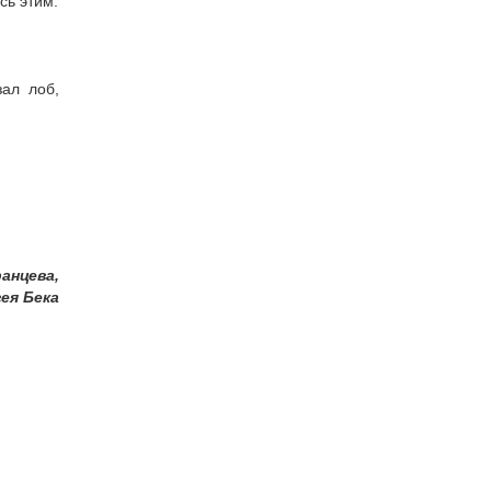
сь этим.
зал лоб,
анцева,
ея Бека