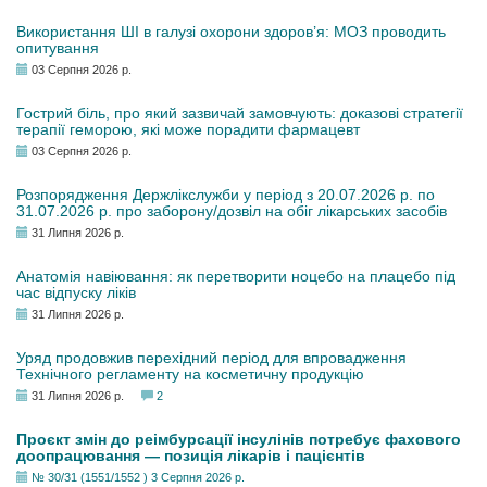
Використання ШІ в галузі охорони здоров’я: МОЗ проводить
опитування
03 Серпня 2026 р.
Гострий біль, про який зазвичай замовчують: доказові стратегії
терапії геморою, які може порадити фармацевт
03 Серпня 2026 р.
Розпорядження Держлікслужби у період з 20.07.2026 р. по
31.07.2026 р. про заборону/дозвіл на обіг лікарських засобів
31 Липня 2026 р.
Анатомія навіювання: як перетворити ноцебо на плацебо під
час відпуску ліків
31 Липня 2026 р.
Уряд продовжив перехідний період для впровадження
Технічного регламенту на косметичну продукцію
31 Липня 2026 р.
2
Проєкт змін до реімбурсації інсулінів потребує фахового
доопрацювання — позиція лікарів і пацієнтів
№ 30/31 (1551/1552 ) 3 Серпня 2026 р.