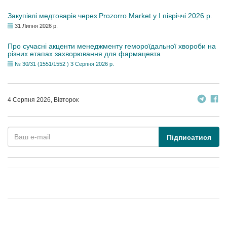
Закупівлі медтоварів через Prozorro Market у I півріччі 2026 р.
31 Липня 2026 р.
Про сучасні акценти менеджменту гемороїдальної хвороби на
різних етапах захворювання для фармацевта
№ 30/31 (1551/1552 ) 3 Серпня 2026 р.
4 Серпня 2026, Вівторок
Підписатися