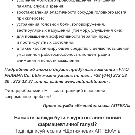
усиления мозгового кровообращения, улучшения
памяти, слуха и зрения;
восстановления эластичности сосудов головного мозга
при склерозе;
устранения головной боли, головокружения,
вестибулярных нарушений (тремор), улучшения сна;
для повышения эффективности терапии пред-
и постинсультных состояний,
а также как тонизирующее средство с целью повышения
умственной работоспособности, концентрации
внимания и ясности мышления.
Подробнее об этом и других продуктах компании «FITO
PHARMA Co. Ltd» можно узнать по тел.:
+38 (044) 272-53-
30
;
272-12-37
или на сайте
www.victoriafito.com
.
Фитоцеребрализин-F — сила традиций в решении
современных проблем!
Пресс-служба «Еженедельника АПТЕКА»
Бажаєте завжди бути в курсі останніх новин
фармацевтичної галузі?
Тоді підписуйтесь на «Щотижневик АПТЕКА» в