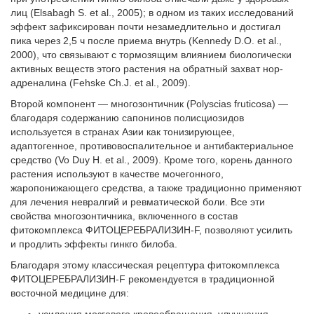
лиц (Elsabagh S. et al., 2005); в одном из таких исследований
эффект зафиксирован почти незамедлительно и достигал
пика через 2,5 ч после приема внутрь (Kennedy D.O. et al.,
2000), что связывают с тормозящим влиянием биологически
активных веществ этого растения на обратный захват нор­
адреналина (Fehske Ch.J. et al., 2009).
Второй компонент — многозонтичник (Polyscias fruticosa) —
благодаря содержанию сапонинов полисциозидов
используется в странах Азии как тонизирующее,
адаптогенное, противовоспалительное и антибактериальное
средство (Vo Duy H. et al., 2009). Кроме того, корень данного
растения используют в качестве мочегонного,
жаропонижающего средства, а также традиционно применяют
для лечения невралгий и ревматической боли. Все эти
свойства многозонтичника, включенного в состав
фитокомплекса ФИТОЦЕРЕБРАЛИЗИН-F, позволяют усилить
и продлить эффекты гинкго билоба.
Благодаря этому классическая рецептура фитокомплекса
ФИТОЦЕРЕБРАЛИЗИН-F рекомендуется в традиционной
восточной медицине для: