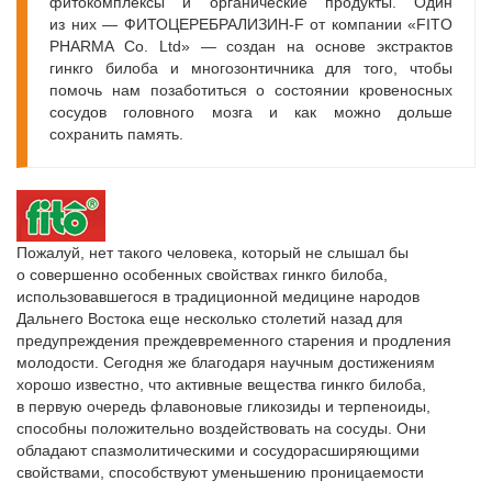
фитокомплексы и органические продукты. Один
из них — ФИТОЦЕРЕБРАЛИЗИН-F от компании «FITO
PHARMA Co. Ltd» — создан на основе экстрактов
гинкго билоба и многозонтичника для того, чтобы
помочь нам позаботиться о состоянии кровеносных
сосудов головного мозга и как можно дольше
сохранить память.
Пожалуй, нет такого человека, который не слышал бы
о совершенно особенных свойствах гинкго билоба,
использовавшегося в традиционной медицине народов
Дальнего Востока еще несколько столетий назад для
предупреждения преждевременного старения и продления
молодости. Сегодня же благодаря научным достижениям
хорошо известно, что активные вещества гинкго билоба,
в первую очередь флавоновые гликозиды и терпеноиды,
способны положительно воздействовать на сосуды. Они
обладают спазмолитическими и сосудорасширяю­щими
свойствами, способствуют уменьшению проницаемости