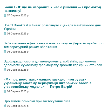
Балів БПР ще не набрали? У нас є рішення — і промокод
на знижку!
07 Серпня 2026 р.
Board Breakfast у Києві: розглянуто сценарії майбутнього для
України
06 Серпня 2026 р.
Забезпечення ефективності ліків у спеку — Держлікслужба про
температурний режим зберігання
06 Серпня 2026 р.
Від фармдопомоги до менеджменту: soft skills, що можуть
допомогти сучасному фармацевту зробити кар’єрний стрибок
06 Серпня 2026 р.
«Ми прагнемо максимально швидко інтегрувати
українську систему верифікації лікарських засобів
у європейську модель» — Петро Багрій
06 Серпня 2026 р.
Про типові помилки при застосуванні ліків
06 Серпня 2026 р.