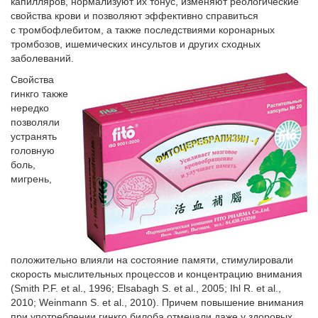
капилляров, нормализуют их тонус, изменяют реологические
свойства крови и позволяют эффективно справиться
с тромбофлебитом, а также последствиями коронарных
тромбозов, ишемических инсультов и других сходных
заболеваний.
Свойства
гинкго также
нередко
позволяли
устранять
головную
боль,
мигрень,
положительно влияли на состояние памяти, стимулировали
скорость мыслительных процессов и концентрацию внимания
(Smith P.F. et al., 1996; Elsabagh S. et al., 2005; Ihl R. et al.,
2010; Weinmann S. et al., 2010). Причем повышение внимания
при употреблении гинкго билоба отмечали даже у здоровых