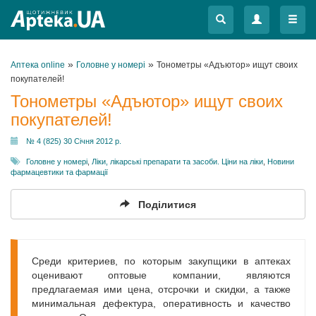
Меню
Меню
»
»
Аптека online
Головне у номері
Тонометры «Адъютор» ищут своих
покупателей!
Тонометры «Адъютор» ищут своих
покупателей!
№ 4 (825) 30 Січня 2012 р.
Головне у номері
,
Ліки, лікарські препарати та засоби. Ціни на ліки
,
Новини
фармацевтики та фармації
Поділитися
Среди критериев, по которым закупщики в аптеках
оценивают оптовые компании, являются
предлагаемая ими цена, отсрочки и скидки, а также
минимальная дефектура, оперативность и качество