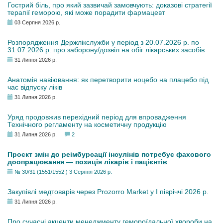
Гострий біль, про який зазвичай замовчують: доказові стратегії
терапії геморою, які може порадити фармацевт
03 Серпня 2026 р.
Розпорядження Держлікслужби у період з 20.07.2026 р. по
31.07.2026 р. про заборону/дозвіл на обіг лікарських засобів
31 Липня 2026 р.
Анатомія навіювання: як перетворити ноцебо на плацебо під
час відпуску ліків
31 Липня 2026 р.
Уряд продовжив перехідний період для впровадження
Технічного регламенту на косметичну продукцію
31 Липня 2026 р.
2
Проєкт змін до реімбурсації інсулінів потребує фахового
доопрацювання — позиція лікарів і пацієнтів
№ 30/31 (1551/1552 ) 3 Серпня 2026 р.
Закупівлі медтоварів через Prozorro Market у I півріччі 2026 р.
31 Липня 2026 р.
Про сучасні акценти менеджменту гемороїдальної хвороби на