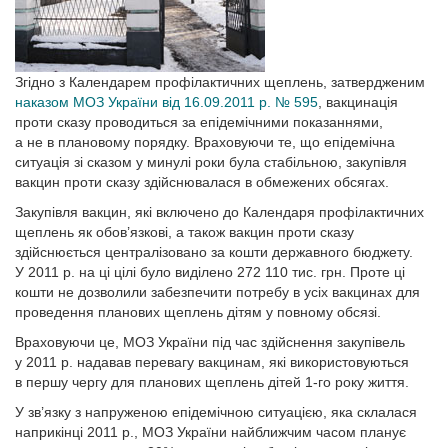
Згідно з Календарем профілактичних щеп­лень, затвердженим
наказом МОЗ Украї­ни від 16.09.2011 р. № 595
, вакцинація
проти сказу проводиться за епідемічними показаннями,
а не в плановому порядку. Враховуючи те, що епідемічна
ситуація зі сказом у минулі роки була стабільною, закупівля
вакцин проти сказу здійснювалася в обмежених обсягах.
Закупівля вакцин, які включено до Календаря профілактичних
щеплень як обов’язкові, а також вакцин проти сказу
здійснюється централізовано за кошти державного бюджету.
У 2011 р. на ці цілі було виділено 272 110 тис. грн. Проте ці
кошти не дозволили забезпечити потребу в усіх вакцинах для
проведення планових щеплень дітям у повному обсязі.
Враховуючи це, МОЗ України під час здійс­нення закупівель
у 2011 р. надавав перевагу вакцинам, які використовуються
в першу чергу для планових щеплень дітей 1-го року життя.
У зв’язку з напруженою епідемічною ситуацією, яка склалася
наприкінці 2011 р., МОЗ України найближчим часом планує