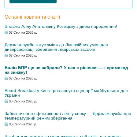
Останні новини та статті
Вітаємо Аллу Анатоліївну Котвіцьку з днем народження!
07 Серпня 2026 р.
Держлікслужба готує зміни до Ліцензійних умов для
диверсифікації зберігання лікарських засобів
07 Серпня 2026 р.
Балів БПР ще не набрали? У нас є рішення — і промокод
на знижку!
07 Серпня 2026 р.
Board Breakfast у Києві: розглянуто сценарії майбутнього для
України
06 Серпня 2026 р.
Забезпечення ефективності ліків у спеку — Держлікслужба про
температурний режим зберігання
06 Серпня 2026 р.
Від фармдопомоги до менеджменту: soft skills, що можуть