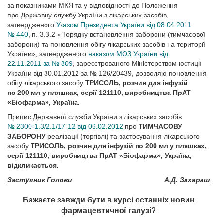
за показниками МКЯ та у відповідності до Положення
про Державну службу України з лікарських засобів,
затвердженого
Указом Президента України від 08.04.2011
№ 440
, п. 3.3.2 «Порядку встановлення заборони (тимчасової
заборони) та поновлення обігу лікарських засобів на території
України», затвердженого
наказом МОЗ України від
22.11.2011 за № 809
, зареєстрованого Міністерством юстиції
України від 30.01.2012 за № 126/20439, дозволяю поновлення
обігу лікарського засобу
ТРИСОЛЬ, розчин для інфузій
по 200 мл у пляшках, серії 121110, виробництва ПрАТ
«Біофарма», Україна.
Припис Державної служби України з лікарських засобів
№ 2300-1.3/2.1/17-12 від 06.02.2012
про
ТИМЧАСОВУ
ЗАБОРОНУ
реалізації (торгівлі) та застосування лікарського
засобу
ТРИСОЛЬ, розчин для інфузій по 200 мл у пляшках,
серії 121110, виробництва ПрАТ «Біофарма», Україна,
відкликається.
Заступник Голови
А.Д. Захараш
Бажаєте завжди бути в курсі останніх новин
фармацевтичної галузі?