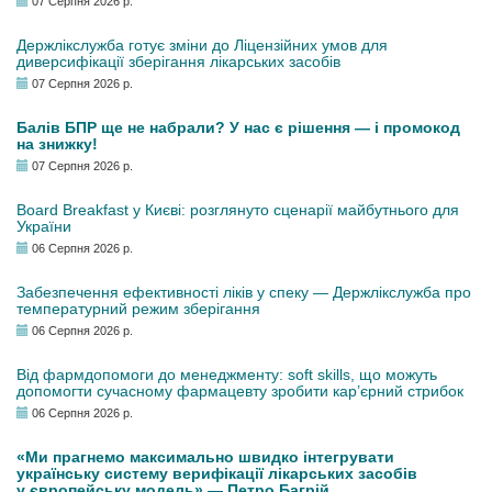
07 Серпня 2026 р.
Держлікслужба готує зміни до Ліцензійних умов для
диверсифікації зберігання лікарських засобів
07 Серпня 2026 р.
Балів БПР ще не набрали? У нас є рішення — і промокод
на знижку!
07 Серпня 2026 р.
Board Breakfast у Києві: розглянуто сценарії майбутнього для
України
06 Серпня 2026 р.
Забезпечення ефективності ліків у спеку — Держлікслужба про
температурний режим зберігання
06 Серпня 2026 р.
Від фармдопомоги до менеджменту: soft skills, що можуть
допомогти сучасному фармацевту зробити кар’єрний стрибок
06 Серпня 2026 р.
«Ми прагнемо максимально швидко інтегрувати
українську систему верифікації лікарських засобів
у європейську модель» — Петро Багрій