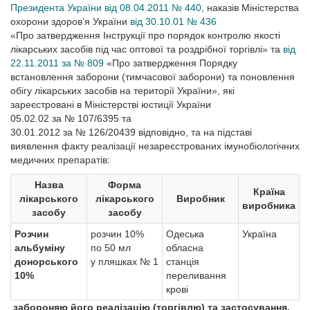
Президента України від 08.04.2011 № 440
, наказів Міністерства
охорони здоров’я України
від 30.10.01 № 436
«Про затвердження Інструкції про порядок контро­лю якості
лікарських засобів під час оптової та роздрібної торгівлі» та
від
22.11.2011 за № 809
«Про затвердження Порядку
встановлення заборони (тимчасової заборони) та поновлення
обігу лікарських засобів на території України», які
зареєстровані в Міністерстві юстиції України
05.02.02 за № 107/6395 та
30.01.2012 за № 126/20439 відповідно, та на підставі
виявлення факту реалізації незареєстрованих імунобіологічних
медичних препаратів:
Назва
Форма
Країна
лікарського
лікарського
Виробник
виробника
засобу
засобу
Розчин
розчин 10%
Одеська
Україна
альбуміну
по 50 мл
обласна
донорського
у пляшках № 1
станція
10%
переливання
крові
забороняю його реалізацію (торгівлю) та застосування.