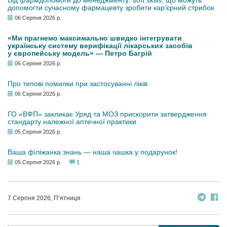
Від фармдопомоги до менеджменту: soft skills, що можуть
допомогти сучасному фармацевту зробити кар’єрний стрибок
06 Серпня 2026 р.
«Ми прагнемо максимально швидко інтегрувати
українську систему верифікації лікарських засобів
у європейську модель» — Петро Багрій
06 Серпня 2026 р.
Про типові помилки при застосуванні ліків
06 Серпня 2026 р.
ГО «ВФП» закликає Уряд та МОЗ прискорити затвердження
стандарту належної аптечної практики
05 Серпня 2026 р.
Ваша філіжанка знань — наша чашка у подарунок!
05 Серпня 2026 р.
1
7 Серпня 2026, П’ятниця