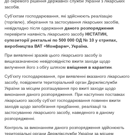
до окремого рішення Державної служби України з лікарських
засобів.
Суб’єктам господарювання, які здійснюють реалізацію
(торгівлю), зберігання та застосування лікарських засобів,
невідкладно після одержання
даного розпорядження
перевірити наявність лікарського засобу
НІСТАТИН,
супозиторії ректальні по 500 000 ОД № 10 у стрипах,
виробництва ВАТ «Монфарм», Україна.
При виявленні зразків цього лікарського засобу із
вищезазначеною невідповідністю вжити заходи щодо
вилучення його з обігу шляхом
вміщення в карантин
.
Суб’єкту господарювання, при виявленні вказаного лікарського
засобу, повідомити територіальний орган Держлікслужби
України за місцем розташування про вжиті заходи щодо
виконання даного розпорядження. При наступних поставках
лікарського засобу суб’єкт господарювання повинен вжити
заходів щодо запобігання придбанню, реалізації та
застосуванню лікарського засобу, наведеного в даному
розпорядженні.
Контроль за виконанням даного розпорядження здійснюють
територіальні органи Держлікслужби України за місцем