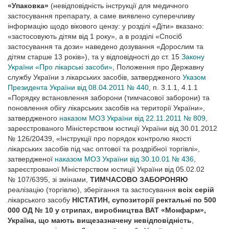
«Упаковка»
(невідповідність інструкції для медичного
застосування препарату, а саме виявлено суперечливу
інформацію щодо вікового цензу: у розділі «Діти» вказано:
«застосовують дітям від 1 року», а в розділі «Спосіб
застосування та дози» наведено дозування «Дорослим та
дітям старше 13 років»), та у відповідності до ст. 15
Закону
України «Про лікарські засоби»
, Положення про Державну
службу України з лікарських засобів, затвердженого
Указом
Президента України від 08.04.2011 № 440
, п. 3.1.1, 4.1.1
«Порядку встановлення заборони (тимчасової заборони) та
поновлення обігу лікарських засобів на території України»,
затвердженого
наказом МОЗ України від 22.11.2011 № 809
,
зареєстрованого Міністерством юстиції України від 30.01.2012
№ 126/20439, «Інструкції про порядок контро­лю якості
лікарських засобів під час оптової та роздрібної торгівлі»,
затвердженої
наказом МОЗ України від 30.10.01 № 436
,
зареєстрованої Міністерством юстиції України від 05.02.02
№ 107/6395, зі змінами,
ТИМЧАСОВО ЗАБОРОНЯЮ
реалізацію (торгівлю), зберігання та застосування
всіх серій
лікарського засобу
НІСТАТИН, супозиторії ректальні по 500
000 ОД № 10 у стрипах, виробництва ВАТ «Монфарм»,
Україна, що мають вищезазначену невідповідність
,