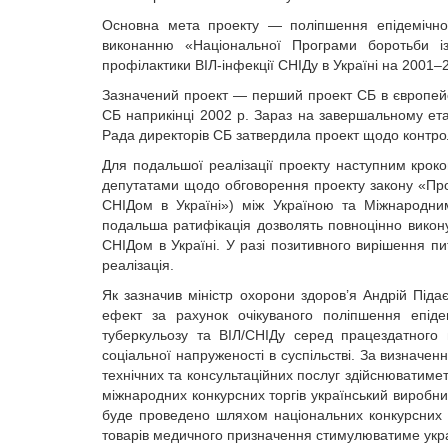
Основна мета проекту — поліпшення епідемічної
виконанню «Національної Програми боротьби 
профілактики ВІЛ-інфекції СНІДу в Україні на 2001–
Зазначений проект — перший проект СБ в європейсь
СБ наприкінці 2002 р. Зараз на завершальному етап
Рада директорів СБ затвердила проект щодо контрол
Для подальшої реалізації проекту наступним кро
депутатами щодо обговорення проекту закону «Про 
СНІДом в Україні») між Україною та Міжнародним
подальша ратифікація дозволять повноцінно викону
СНІДом в Україні. У разі позитивного вирішення п
реалізація.
Як зазначив міністр охорони здоров’я Андрій Піда
ефект за рахунок очікуваного поліпшення епідемі
туберкульозу та ВІЛ/СНІДу серед працездатного
соціальної напруженості в суспільстві. За визначення
технічних та консультаційних послуг здійснюватимет
міжнародних конкурсних торгів український виробни
буде проведено шляхом національних конкурсних то
товарів медичного призначення стимулюватиме украї