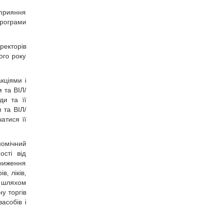
сприяння
рограми
ректорів
ого року
кціями і
 та ВІЛ/
ди та її
 та ВІЛ/
атися її
номічний
ості від
зниження
в, ліків,
і шляхом
у торгів
асобів і