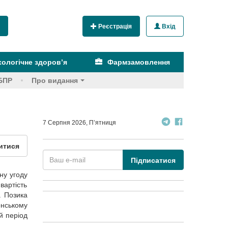
Реєстрація
Вхід
ологічне здоров’я
Фармзамовлення
БПР
Про видання
7 Серпня 2026, П’ятниця
итися
Підписатися
ну угоду
вартість
. Позика
онському
й період