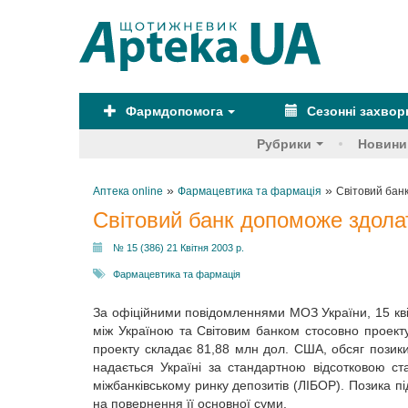
Фармдопомога
Сезонні захво
Рубрики
Новини
»
»
Аптека online
Фармацевтика та фармація
Світовий бан
Світовий банк допоможе здола
№ 15 (386) 21 Квітня 2003 р.
Фармацевтика та фармація
За офіційними повідомленнями МОЗ України, 15 квіт
між Україною та Світовим банком стосовно проекту
проекту складає 81,88 млн дол. США, обсяг позик
надається Україні за стандартною відсотковою с
міжбанківському ринку депозитів (ЛІБОР). Позика п
на повернення її основної суми.