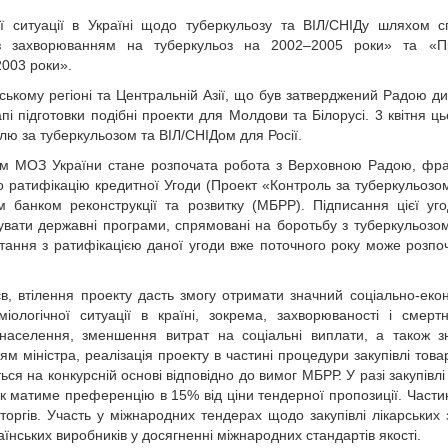
 ситуації в Україні щодо туберкульозу та ВІЛ/СНІДу шляхом 
із захворюванням на туберкульоз на 2002–2005 роки» та «П
2003 роки».
кому регіоні та Центральній Азії, що був затверджений Радою ди
і підготовки подібні проекти для Молдови та Білорусі. 3 квітня ць
ю за туберкульозом та ВІЛ/СНІДом для Росії.
ком МОЗ України стане розпочата робота з Верховною Радою, фра
ратифікацію кредитної Угоди (Проект «Контроль за туберкульозом
 банком реконструкції та розвитку (МБРР). Підписання цієї уго
вати державні програми, спрямовані на боротьбу з туберкульозом
итання з ратифікацією даної угоди вже поточного року може розпоч
єв, втілення проекту дасть змогу отримати значний соціально-еко
ологічної ситуації в країні, зокрема, захворюваності і смертн
 населення, зменшення витрат на соціальні виплати, а також 
м міністра, реалізація проекту в частині процедури закупівлі товарі
ься на конкурсній основі відповідно до вимог МБРР. У разі закупівл
к матиме преференцію в 15% від ціни тендерної пропозиції. Частин
ргів. Участь у міжнародних тендерах щодо закупівлі лікарських з
нських виробників у досягненні міжнародних стандартів якості.