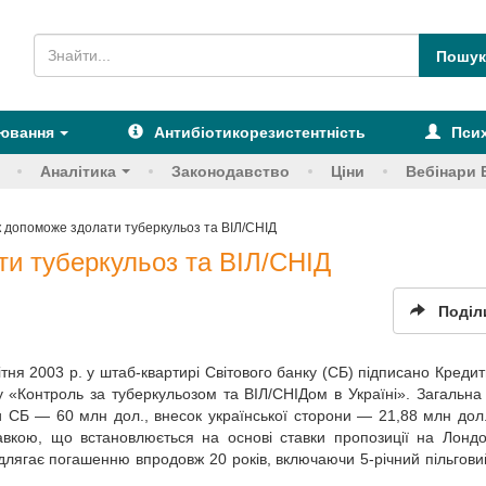
рювання
Антибіотикорезистентність
Псих
Аналітика
Законодавство
Ціни
Вебінари 
к допоможе здолати туберкульоз та ВІЛ/СНІД
ти туберкульоз та ВІЛ/СНІД
Поділ
ня 2003 р. у штаб-квартирі Світового банку (СБ) підписано Кредит
 «Контроль за туберкульозом та ВІЛ/СНІДом в Україні». Загальна 
и СБ — 60 млн дол., внесок української сторони — 21,88 млн дол
тавкою, що встановлюється на основі ставки пропозиції на Лонд
ідлягає погашенню впродовж 20 років, включаючи 5-річний пільгови