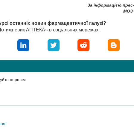
За інформацією прес
МОЗ 
урсі останніх новин фармацевтичної галузі?
«Щотижневик АПТЕКА» в соціальних мережах!
нтуйте першим
ння!