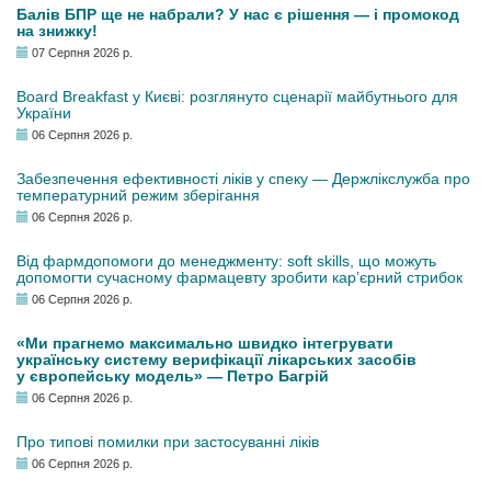
Балів БПР ще не набрали? У нас є рішення — і промокод
на знижку!
07 Серпня 2026 р.
Board Breakfast у Києві: розглянуто сценарії майбутнього для
України
06 Серпня 2026 р.
Забезпечення ефективності ліків у спеку — Держлікслужба про
температурний режим зберігання
06 Серпня 2026 р.
Від фармдопомоги до менеджменту: soft skills, що можуть
допомогти сучасному фармацевту зробити кар’єрний стрибок
06 Серпня 2026 р.
«Ми прагнемо максимально швидко інтегрувати
українську систему верифікації лікарських засобів
у європейську модель» — Петро Багрій
06 Серпня 2026 р.
Про типові помилки при застосуванні ліків
06 Серпня 2026 р.