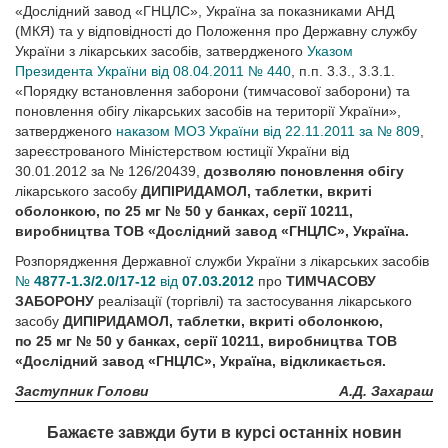
«Дослідний завод «ГНЦЛС», Україна за показниками АНД
(МКЯ) та у відповідності до Положення про Державну службу
України з лікарських засобів, затвердженого
Указом
Президента України від 08.04.2011 № 440
, п.п. 3.3., 3.3.1.
«Порядку встановлення заборони (тимчасової заборони) та
поновлення обігу лікарських засобів на території України»,
затвердженого
наказом МОЗ України від 22.11.2011 за № 809
,
зареєстрованого Міністерством юстиції України від
30.01.2012 за № 126/20439,
дозволяю поновлення обігу
лікарського засобу
ДИПІРИДАМОЛ, таблетки, вкриті
оболонкою, по 25 мг № 50 у банках, серії 10211,
виробництва ТОВ «Дослідний завод «ГНЦЛС», Україна.
Розпорядження Державної служби України з лікарських засобів
№
4877-1.3/2.0/17-12
від
07.03.2012
про
ТИМЧАСОВУ
ЗАБОРОНУ
реалізації (торгівлі) та застосування лікарського
засобу
ДИПІРИДАМОЛ, таблетки, вкриті оболонкою,
по 25 мг № 50 у банках, серії 10211, виробництва ТОВ
«Дослідний завод «ГНЦЛС», Україна, відкликається.
Заступник Голови
А.Д. Захараш
Бажаєте завжди бути в курсі останніх новин