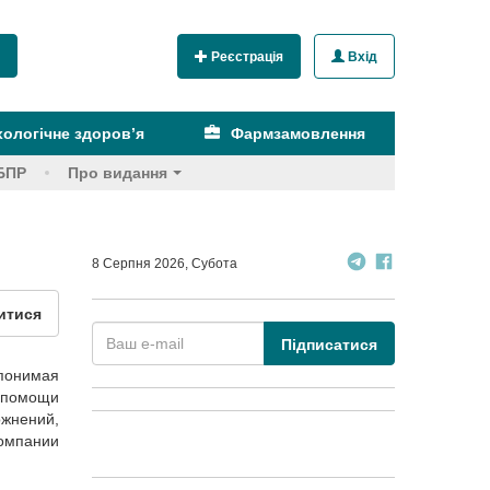
Реєстрація
Вхід
ологічне здоров’я
Фармзамовлення
БПР
Про видання
8 Серпня 2026, Субота
итися
Підписатися
 понимая
й помощи
ожнений,
омпании