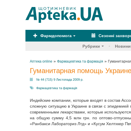
Фармдопомога
Сезонні захво
Рубрики
Новини
»
»
Аптека online
Фармацевтика та фармація
Гуманитарная
Гуманитарная помощь Украине
№ 44 (715) 9 Листопада 2009 р.
Фармацевтика та фармація
Индийские компании, которые входят в состав Ас
сложную ситуацию в Украине в связи с эпидемией
современными лекарствами, которые используются
на общую сумму 4,5 млн грн. по оптово-отпуск
«Ранбакси Лабораториз Лтд» и «Кусум Хелтхке­р Пвт.