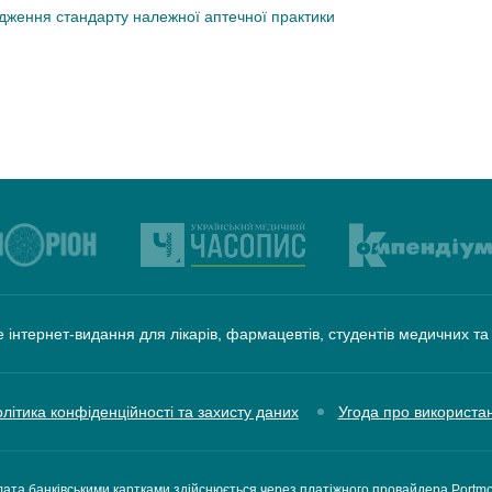
дження стандарту належної аптечної практики
 інтернет-видання для лікарів, фармацевтів, студентів медичних т
літика конфіденційності та захисту даних
Угода про використа
ата банківськими картками здійснюється через платіжного провайдера Portm