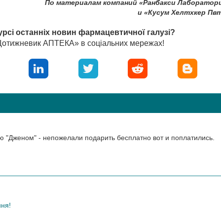
По материалам компаний «Ранбакси Лаборатор
и «Кусум Хелтхкер Пвт
урсі останніх новин фармацевтичної галузі?
«Щотижневик АПТЕКА» в соціальних мережах!
ю "Дженом" - непожелали подарить бесплатно вот и поплатились.
ння!