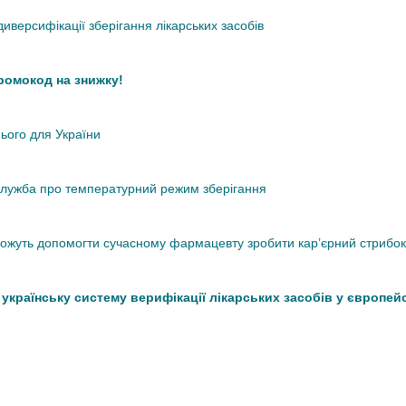
иверсифікації зберігання лікарських засобів
промокод на знижку!
нього для України
кслужба про температурний режим зберігання
 можуть допомогти сучасному фармацевту зробити кар’єрний стрибок
країнську систему верифікації лікарських засобів у європей