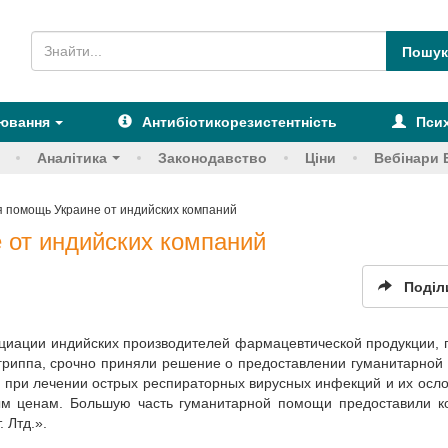
рювання
Антибіотикорезистентність
Псих
Аналітика
Законодавство
Ціни
Вебінари 
 помощь Украине от индийских компаний
 от индийских компаний
Поділ
социации индийских производителей фармацевтической продукции,
 гриппа, срочно приняли решение о предоставлении гуманитарно
 при лечении острых респираторных вирусных инфекций и их осл
ным ценам. Большую часть гуманитарной помощи предоставили к
 Лтд.».