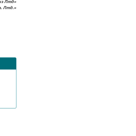
из Лтд»
. Лтд.»