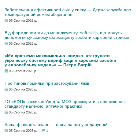
Забезпечення ефективності ліків у спеку — Держлікслужба про
температурний режим зберігання
06 Серпня 2026 р.
Від фармдопомоги до менеджменту: soft skills, що можуть
допомогти сучасному фармацевту зробити кар’єрний стрибок
06 Серпня 2026 р.
«Ми прагнемо максимально швидко інтегрувати
українську систему верифікації лікарських засобів
у європейську модель» — Петро Багрій
06 Серпня 2026 р.
Про типові помилки при застосуванні ліків
06 Серпня 2026 р.
ГО «ВФП» закликає Уряд та МОЗ прискорити затвердження
стандарту належної аптечної практики
05 Серпня 2026 р.
Ваша філіжанка знань — наша чашка у подарунок!
05 Серпня 2026 р.
1