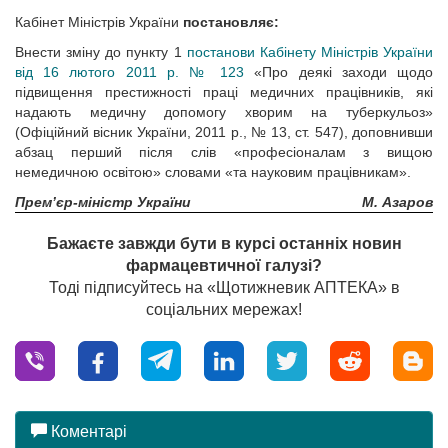
Кабінет Міністрів України
постановляє:
Внести зміну до пункту 1
постанови Кабінету Міністрів України
від 16 лютого 2011 р. № 123
«Про деякі заходи щодо
підвищення престижності праці медичних працівників, які
надають медичну допомогу хворим на туберкульоз»
(Офіційний вісник України, 2011 р., № 13, ст. 547), доповнивши
абзац перший після слів «професіоналам з вищою
немедичною освітою» словами «та науковим працівникам».
Прем’єр-міністр України
М. Азаров
Бажаєте завжди бути в курсі останніх новин
фармацевтичної галузі?
Тоді підписуйтесь на «Щотижневик АПТЕКА» в
соціальних мережах!
Коментарі