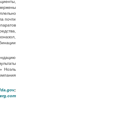
циенты,
вержены
ллельно
ла почти
паратов
редства,
коназол,
мбинации
мендацию
зультаты
s» Ноэль
омпания
fda.gov
;
erg.com