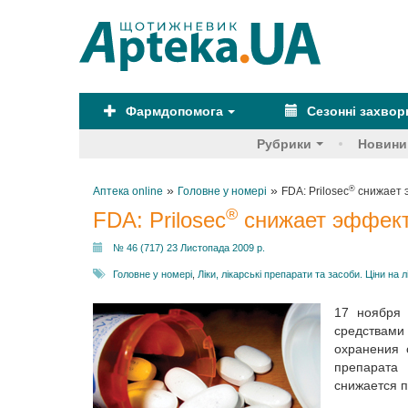
Фармдопомога
Сезонні захво
Рубрики
Новини
»
»
®
Аптека online
Головне у номері
FDA: Prilosec
снижает э
®
FDA: Prilosec
снижает эффекти
№ 46 (717) 23 Листопада 2009 р.
Головне у номері
,
Ліки, лікарські препарати та засоби. Ціни на л
17 ноября 
средствами 
охранения 
препарата 
снижается п