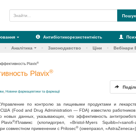
рювання
Антибіотикорезистентність
Псих
Аналітика
Законодавство
Ціни
Вебінари 
®
ффективность Plavix
®
вность Plavix
Поділ
іки
,
Новини фармацевтики та фармації
Управление по контрол­ю за пищевыми продуктами и лекарст
США (Food and Drug Administration — FDA) известило работников
о новых данных, указываю­щих, что эффективность антитромбот
®
Plavix
/Плавикс (клопидогрел, «Bristol-Myers Squibb»/«sanofi-a
®
ри совместном применении с Prilosec
(омепразол, «AstraZeneca»)