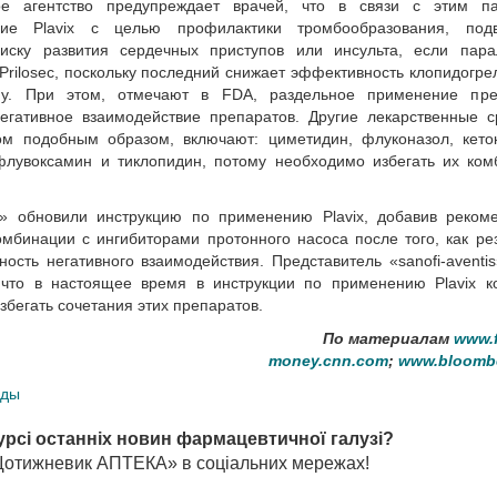
ое агентство предупреждает врачей, что в связи с этим па
ие Plavix с целью профилактики тромбо­образования, под
иску развития сердечных приступов или инсульта, если пара
rilosec, поскольку последний снижает эффективность клопидогре
ну. При этом, отмечают в FDA, раздельное применение пре
егативное взаимодействие препаратов. Другие лекарственные с
ом подобным образом, включают: циметидин, флуконазол, кето
 флувоксамин и тиклопидин, потому необходимо избегать их ко
ibb» обновили инструкцию по применению Plavix, добавив реко
мбинации с ингибиторами протон­ного насоса после того, как ре
ость негативного взаимодействия. Представитель «sanofi-aventi
, что в настоящее время в инструкции по применению Plavix к
збегать сочетания этих препаратов.
По материалам
www.
money.cnn.com
;
www.bloomb
оды
урсі останніх новин фармацевтичної галузі?
«Щотижневик АПТЕКА» в соціальних мережах!