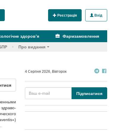
Реєстрація
Вхід
ологічне здоров’я
Фармзамовлення
БПР
Про видання
4 Серпня 2026, Вівторок
итися
Підписатися
венными
 здраво­
ического
ventis»)
.