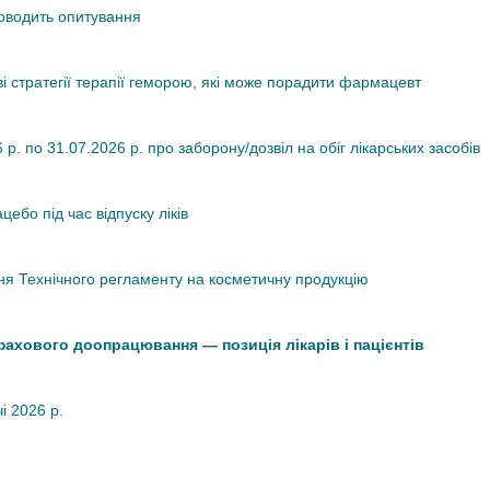
роводить опитування
ві стратегії терапії геморою, які може порадити фармацевт
. по 31.07.2026 р. про заборону/дозвіл на обіг лікарських засобів
ебо під час відпуску ліків
я Технічного регламенту на косметичну продукцію
 фахового доопрацювання — позиція лікарів і пацієнтів
чі 2026 р.