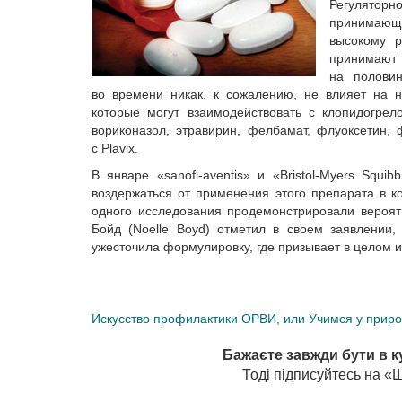
Регуляторн
принимающ
высокому р
принимают P
на полови
во времени никак, к сожалению, не влияет на н
которые могут взаимодействовать с клопидогрел
вориконазол, этравирин, фелбамат, флуоксетин,
с Plavix.
В январе «sanofi-aventis» и «Bristol-Myers Squ
воздержаться от применения этого препарата в ко
одного исследования продемонстрировали вероятн
Бойд (Noelle Boyd) отметил в своем заявлении
ужесточила формулировку, где призывает в целом и
Искусство профилактики ОРВИ, или Учимся у прир
Бажаєте завжди бути в к
Тоді підписуйтесь на 