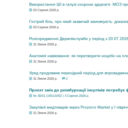
Використання ШІ в галузі охорони здоров’я: МОЗ п
03 Серпня 2026 р.
Гострий біль, про який зазвичай замовчують: доказо
03 Серпня 2026 р.
Розпорядження Держлікслужби у період з 20.07.2026 р
31 Липня 2026 р.
Анатомія навіювання: як перетворити ноцебо на плац
31 Липня 2026 р.
Уряд продовжив перехідний період для впровадженн
31 Липня 2026 р.
2
Проєкт змін до реімбурсації інсулінів потребує
№ 30/31 (1551/1552 ) 3 Серпня 2026 р.
Закупівлі медтоварів через Prozorro Market у I півріч
31 Липня 2026 р.