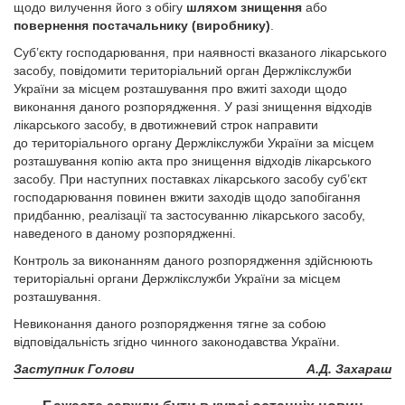
щодо вилучення його з обігу
шляхом знищення
або
повернення постачальнику (виробнику)
.
Суб’єкту господарювання, при наявності вказаного лікарського
засобу, повідомити територіальний орган Держлікслужби
України за місцем розташування про вжиті заходи щодо
виконання даного розпорядження. У разі знищення відходів
лікарського засобу, в двотижневий строк направити
до територіального органу Держлікслужби України за місцем
розташування копію акта про знищення відходів лікарського
засобу. При наступних поставках лікарського засобу суб’єкт
господарювання повинен вжити заходів щодо запобігання
придбанню, реалізації та застосуванню лікарського засобу,
наведеного в даному розпорядженні.
Контроль за виконанням даного розпорядження здійснюють
територіальні органи Держлікслужби України за місцем
розташування.
Невиконання даного розпорядження тягне за собою
відповідальність згідно чинного законодавства України.
Заступник Голови
А.Д. Захараш