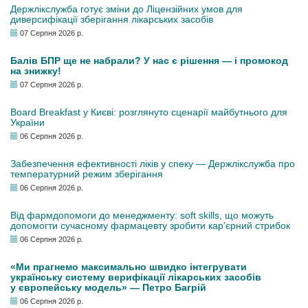
Держлікслужба готує зміни до Ліцензійних умов для
диверсифікації зберігання лікарських засобів
07 Серпня 2026 р.
Балів БПР ще не набрали? У нас є рішення — і промокод
на знижку!
07 Серпня 2026 р.
Board Breakfast у Києві: розглянуто сценарії майбутнього для
України
06 Серпня 2026 р.
Забезпечення ефективності ліків у спеку — Держлікслужба про
температурний режим зберігання
06 Серпня 2026 р.
Від фармдопомоги до менеджменту: soft skills, що можуть
допомогти сучасному фармацевту зробити кар’єрний стрибок
06 Серпня 2026 р.
«Ми прагнемо максимально швидко інтегрувати
українську систему верифікації лікарських засобів
у європейську модель» — Петро Багрій
06 Серпня 2026 р.