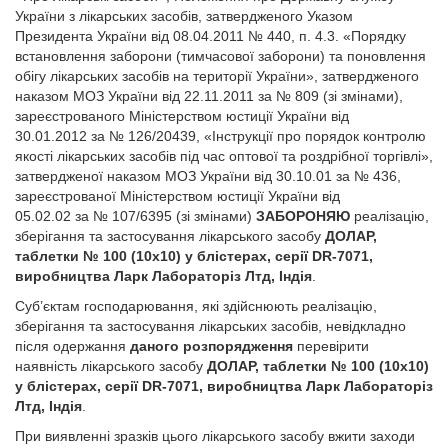
України з лікарських засобів, затвердженого Указом
Президента України від 08.04.2011 № 440, п. 4.3. «Порядку
встановлення заборони (тимчасової заборони) та поновлення
обігу лікарських засобів на території України», затвердженого
наказом МОЗ України від 22.11.2011 за № 809 (зі змінами),
зареєстрованого Міністерством юстиції України від
30.01.2012 за № 126/20439, «Інструкції про порядок контролю
якості лікарських засобів під час оптової та роздрібної торгівлі»,
затвердженої наказом МОЗ України від 30.10.01 за № 436,
зареєстрованої Міністерством юстиції України від
05.02.02 за № 107/6395 (зі змінами)
ЗАБОРОНЯЮ
реалізацію,
зберігання та застосування лікарського засобу
ДОЛАР,
таблетки № 100 (10х10) у блістерах, серії DR-7071,
виробництва Ларк Лабораторіз Лтд, Індія
.
Суб’єктам господарювання, які здійснюють реалізацію,
зберігання та застосування лікарських засобів, невідкладно
після одержання
даного розпорядження
перевірити
наявність лікарського засобу
ДОЛАР, таблетки № 100 (10х10)
у блістерах, серії DR-7071, виробництва Ларк Лабораторіз
Лтд, Індія
.
При виявленні зразків цього лікарського засобу вжити заходи