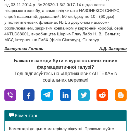
від 03.11.2014 р. № 20620-1.3/2.0/17-14 щодо назви
лікарського засобу, а саме слід читати НАЗОНЕКС® СИНУС,
спрей назальний, дозований, 50 мкг/дозу по 10 г (60 доз)
у поліетиленових флаконах № 1 з дозуючим насосом-
розпилювачем, закритим ковпачком у картонній коробці, серії
4KTLD88001, виробництва Шерінг-Плау Лабо Н. В., Бельгiя;
МСД Інтернешнл ГмбХ (філія Сінгапур), Сiнгапур
Заступник Голови
А.Д. Захараш
Бажаєте завжди бути в курсі останніх новин
фармацевтичної галузі?
Тоді підписуйтесь на «Щотижневик АПТЕКА» в
соціальних мережах!
Коментарі
Коментарі до цього матеріалу відсутні. Прокоментуйте