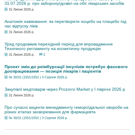
31.07.2026 р. про заборону/дозвіл на обіг лікарських засобів
31 Липня 2026 р.
Анатомія навіювання: як перетворити ноцебо на плацебо під
час відпуску ліків
31 Липня 2026 р.
Уряд продовжив перехідний період для впровадження
Технічного регламенту на косметичну продукцію
31 Липня 2026 р.
2
Проєкт змін до реімбурсації інсулінів потребує фахового
доопрацювання — позиція лікарів і пацієнтів
№ 30/31 (1551/1552 ) 3 Серпня 2026 р.
Закупівлі медтоварів через Prozorro Market у I півріччі 2026 р.
31 Липня 2026 р.
Про сучасні акценти менеджменту гемороїдальної хвороби на
різних етапах захворювання для фармацевта
№ 30/31 (1551/1552 ) 3 Серпня 2026 р.