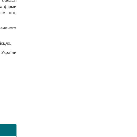
 області
ва фірми
ім того,
наченого
ісцях.
 України