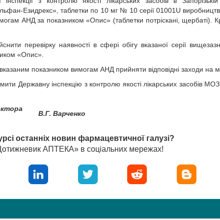
інспекції з контролю якості лікарських засобів в Запорізькій
дельфан-Езидрекс», таблетки по 10 мг № 10 серії 01001U виробницт
могам АНД за показником «Опис» (таблетки потріскані, щербаті). Кр
нити перевірку наявності в сфері обігу вказаної серії вищезаз
ником «Опис».
а вказаним показником вимогам АНД прийняти відповідні заходи на м
омити Державну інспекцію з контролю якості лікарських засобів МОЗ
ектора
В.Г. Варченко
урсі останніх новин фармацевтичної галузі?
«Щотижневик АПТЕКА» в соціальних мережах!