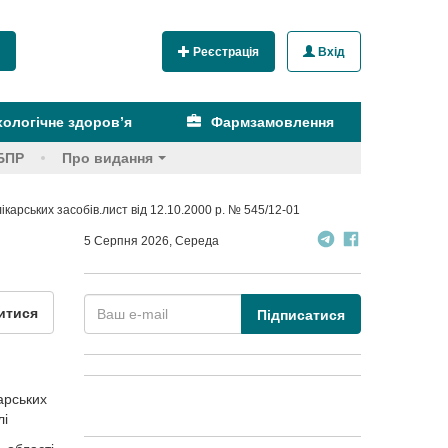
Реєстрація
Вхід
ологічне здоров’я
Фармзамовлення
БПР
Про видання
ікарських засобів.лист від 12.10.2000 р. № 545/12-01
5 Серпня 2026, Середа
итися
Підписатися
арських
лі