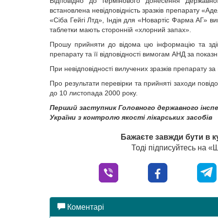
Відповідно до термінового донесення Державної 
встановлена невідповідність зразків препарату «А
«Сіба Гейгі Лтд», Індія для «Новартіс Фарма АГ» ви
таблетки мають сторонній «хлорний запах».
Прошу прийняти до відома цю інформацію та здійс
препарату та її відповідності вимогам АНД за показ
При невідповідності вилучених зразків препарату з
Про результати перевірки та прийняті заходи повід
до 10 листопада 2000 року.
Перший заступник Головного державного інсп
України з контролю якості лікарських засобів
Бажаєте завжди бути в к
Тоді підписуйтесь на 
Коментарі