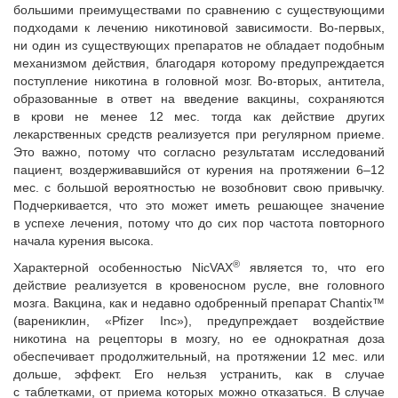
большими преимуществами по сравнению с существующими
подходами к лечению никотиновой зависимости. Во-первых,
ни один из существующих препаратов не обладает подобным
механизмом действия, благодаря которому предупреждается
поступление никотина в головной мозг. Во-вторых, антитела,
образованные в ответ на введение вакцины, сохраняются
в крови не менее 12 мес. тогда как действие других
лекарственных средств реализуется при регулярном приеме.
Это важно, потому что согласно результатам исследований
пациент, воздерживавшийся от курения на протяжении 6–12
мес. с большой вероятностью не возобновит свою привычку.
Подчеркивается, что это может иметь решающее значение
в успехе лечения, потому что до сих пор частота повторного
начала курения высока.
®
Характерной особенностью NicVAX
является то, что его
действие реализуется в кровеносном русле, вне головного
мозга. Вакцина, как и недавно одобренный препарат Chantix™
(варениклин, «Pfizer Inc»), предупреждает воздействие
никотина на рецепторы в мозгу, но ее однократная доза
обеспечивает продолжительный, на протяжении 12 мес. или
дольше, эффект. Его нельзя устранить, как в случае
с таблетками, от приема которых можно отказаться. В случае