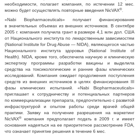
необходимости, полагает компания, по истечении 12 мес.
®
можно будет осуществлять повторные введения NicVAX
.
«Nabi Biopharmaceuticals» получает финансирование
в значительных объемах из внешних источников. В сентябре
2005 г. компания получила грант в размере 4,1 млн дол. США
от Национального института по лекарственным зависимостям
(National Institute for Drug Abuse — NIDA), являющегося частью
Национального института здоровья (National Institute of
Health). NIDA, кроме того, обеспечила научную и клиническую
экспертизу программы разработки вакцины и выделила
средства на токсикологические и ранние фазы клинических
исследований. Компания ожидает продолжения поступления
средств из внешних источников в целях финансирования III
фазы клинических испытаний. «Nabi Biopharmaceuticals»
приглашает к сотрудничеству и потенциальных партнеров
по коммерциализации препарата, предпочтительно с развитой
инфраструктурой и опытом работы среди врачей общей
практики. Заявку на получение разрешения на маркетинг
®
NicVAX
компания предполагает подать в 2009 г. и имеет
основания надеяться на ее приоритетное рассмотрение FDA,
что означает принятие решения в течение 6 мес.