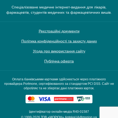
Спеціалізоване медичне інтернет-видання для лікарів,
фармацевтів, студентів медичних та фармацевтичних вишів.
Реєстраційні документи
Політика конфіденційності та захисту даних
Угода про використання сайту
Публічна оферта
Оплата банківськими картками здійснюється через платіжного
провайдера Portmone, сертифікованого за стандартом PCI DSS. Сайт не
обробляє та не зберігає дані платіжних карток.
Ідентифікатор онлайн-медіа R40-01587
© 1999-2026
ТОВ «МОРІОН»
AptekaUA@morion.ua