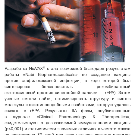
®
Разработка NicVAX
стала возможной благодаря результатам
работы «Nabi Biopharmaceuticals» по созданию вакцины
против стафилококковой инфекции, в ходе которой был
синтезирован белок-носитель — рекомбинантный
экзотоксиновый протеин синегнойной палочки — rEPA). Затем
ученые смогли найти, оптимизировать структуру и синтез
молекулы с никотиноподобными свойствами, которую удалось
связать с rEPA. Результаты IIА фазы, опубликованные
в журнале «Clinical Pharmacology & Therapeutics»,
свидетельствуют о дозозависимой иммуногенности вакцины
(р<0,001) и статистически значимых отличиях в частоте отказа
на протяжении 30 дней при всех четырех дозовых режимах