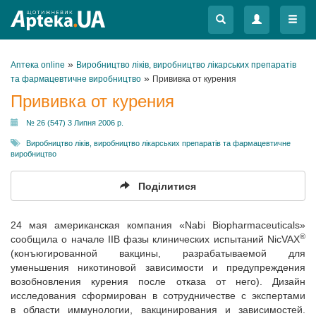
Меню
Меню
»
Аптека online
Виробництво ліків, виробництво лікарських препаратів
»
та фармацевтичне виробництво
Прививка от курения
Прививка от курения
№ 26 (547) 3 Липня 2006 р.
Виробництво ліків, виробництво лікарських препаратів та фармацевтичне
виробництво
Поділитися
24 мая американская компания «Nabi Biopharmaceuticals»
®
сообщила о начале IIB фазы клинических испытаний NicVAX
(конъюгированной вакцины, разрабатываемой для
уменьшения никотиновой зависимости и предупреждения
возобновления курения после отказа от него). Дизайн
исследования сформирован в сотрудничестве с экспертами
в области иммунологии, вакцинирования и зависимостей.