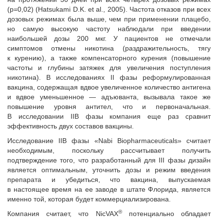
(р=0,02) (Hatsukami D.K. et al., 2005). Частота отказов при всех
дозовых режимах была выше, чем при применении плацебо,
но самую высокую частоту наблюдали при введении
наибольшей дозы 200 мкг. У пациентов не отмечали
симптомов отмены никотина (раздражительность, тягу
к курению), а также компенсаторного курения (повышение
частоты и глубины затяжек для увеличения поступления
никотина). В исследованиях II фазы реформулированная
вакцина, содержащая вдвое увеличенное количество антигена
и вдвое уменьшенное — адъюванта, вызывала такое же
повышение уровня антител, что и первоначальная.
В исследовании IIB фазы компания еще раз сравнит
эффективность двух составов вакцины.
Исследование IIB фазы «Nabi Biopharmaceuticals» считает
необходимым, поскольку рассчитывает получить
подтверждение того, что разработанный для III фазы дизайн
является оптимальным, уточнить дозы и режим введения
препарата и убедиться, что вакцина, выпускаемая
в настоящее время на ее заводе в штате Флорида, является
именно той, которая будет коммерциализирована.
®
Компания считает, что NicVAX
потенциально обладает