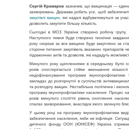
Сергій Крамарєв
зазначив, що вакцинація — єдиний
захворювань. Держава робить усе, щоб забезпечит
закупівлі вакцин
, які надалі відбуватимуться за уч
дозволить закупити більшу кількість.
Сьогодні в МОЗ України створено робочу групу,
Наступного тижня буде створено технічне завдання
року скоріше за все вакцини буде закуплено за ст
сторони питання закупівель вказаних препаратів че
підзаконних актів та дозволів, які нададуть можлив
Минулого року щепленнями в середньому було охо
років спостерігається стійке зменшення кількост
недофінансування програми імунопрофілактики т
закладах до розгорнутої в суспільстві антивакцина
та розподілу вакцин. Нестабільна політична і еконо
програму імунопрофілактики населення. Процес наб
років минулого століття рівень охоплення насе
спалах захворювання, внаслідок якого загинуло близ
У цьому році на програму імунопрофілактики вид
забезпечення населення, якби не інфляція. Ситуаці
дитячого фонду ООН (ЮНІСЕФ) Україна отримає в