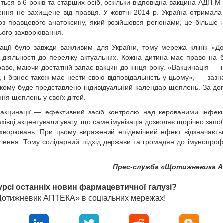
ься в 6 років та старших осіб, оскільки відповідна вакцина АДП-М 
ння не захищене від правця. У жовтні 2014 р. Україна отримала 
оз правцевого анатоксину, який розійшовся регіонами, це більше н
ього захворювання.
нації було завжди важливим для України, тому мережа клінік «Д
 діяльності до переліку актуальних. Кожна дитина має право на 
раво, маючи достатній запас вакцин до кінця року. «Вакцинація — н
 і бізнес також має нести свою відповідальність у цьому», — зазна
якому буде представлено індивідуальний календар щеплень. За д
ня щеплень у своїх дітей.
акцинації — ефективний засіб контролю над керованими інфек
хівці акцентували увагу, що саме імунізація дозволяє щорічно запоб
захворювань. При цьому виражений епідемічний ефект відзначаєт
ення. Тому солідарний підхід держави та громадян до імунопроф
Прес-служба «Щотижневика 
урсі останніх новин фармацевтичної галузі?
«Щотижневик АПТЕКА» в соціальних мережах!