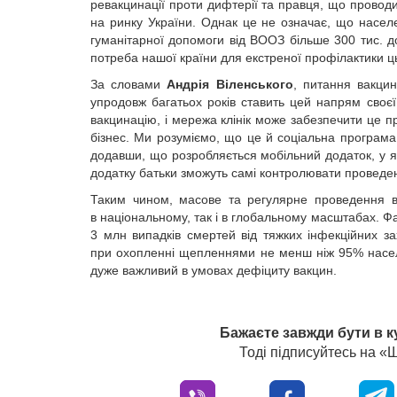
ревакцинації проти дифтерії та правця, що проводит
на ринку України. Однак це не означає, що населе
гуманітарної допомоги від ВООЗ більше 300 тис. д
потреба нашої країни для екстреної профілактики ц
За словами
Андрія Віленського
, питання вакци
упродовж багатьох років ставить цей напрям своєї
вакцинацію, і мережа клінік може забезпечити це п
бізнес. Ми розуміємо, що це й соціальна програма,
додавши, що розробляється мобільний додаток, у 
додатку батьки зможуть самі контролювати проведен
Таким чином, масове та регулярне проведення в
в національному, так і в глобальному масштабах. Фа
3 млн випадків смертей від тяжких інфекційних 
при охопленні щепленнями не менш ніж 95% насел
дуже важливий в умовах дефіциту вакцин.
Бажаєте завжди бути в к
Тоді підписуйтесь на 