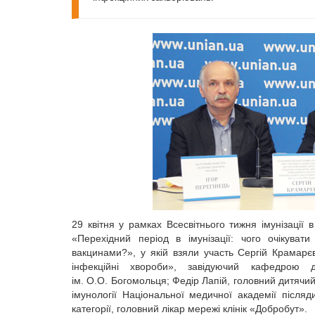
29 квітня у рамках Всесвітнього тижня імунізації
«Перехідний період в імунізації: чого очікува
вакцинами?», у якій взяли участь Сергій Крамарєв
інфекційні хвороби», завідуючий кафедрою д
ім. О.О. Богомольця; Федір Лапій, головний дитячи
імунології Національної медичної академії післяд
категорії, голов­ний лікар мережі клінік «Добробут».