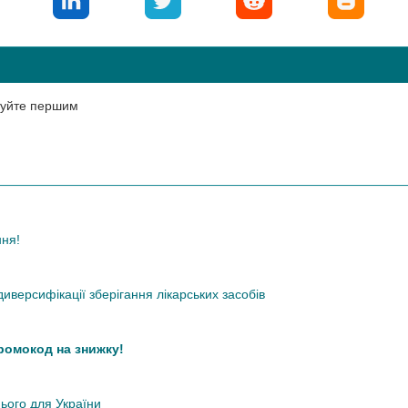
нтуйте першим
ння!
иверсифікації зберігання лікарських засобів
промокод на знижку!
нього для України