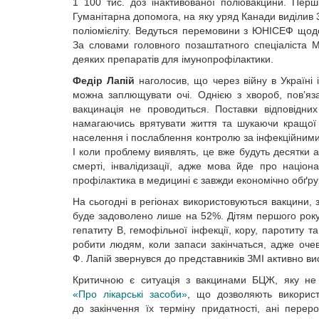
1 100 тис. доз інактивованої поліовакцини. Пер
Гуманітарна допомога, на яку уряд Канади виділив 
поліомієліту. Ведуться перемовини з ЮНІСЕФ щод
За словами головного позаштатного спеціаліста М
деяких препаратів для імунопрофілактики.
Федір Лапій
наголосив, що через війну в Україні
можна заплющувати очі. Однією з хвороб, пов’язан
вакцинація не проводиться. Поставки відповідни
намагаючись врятувати життя та шукаючи кращої до
населення і послаблення контролю за інфекційними
І коли проблему виявлять, це вже будуть десятки 
смерті, інвалідизації, адже мова йде про націон
профілактика в медицині є завжди економічно обґр
На сьогодні в регіонах використовуються вакцини,
буде задоволено лише на 52%. Дітям першого року 
гепатиту В, гемофільної інфекції, кору, паротиту 
робити людям, коли запаси закінчаться, адже очев
Ф. Лапій звернувся до представників ЗМІ активно вис
Критичною є ситуація з вакцинами БЦЖ, яку не 
«Про лікарські засоби»
, що дозволяють використ
до закінчення їх терміну придатності, ані пере