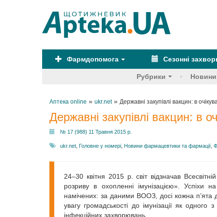
Фармдопомога
Сезонні захво
Рубрики
Новини
»
»
Аптека online
ukr.net
Державні закупівлі вакцин: в очікув
Державні закупівлі вакцин: в оч
№ 17 (988) 11 Травня 2015 р.
ukr.net
,
Головне у номері
,
Новини фармацевтики та фармації
,
Ф
24–30 квітня 2015 р. світ відзначав Всесвітн
розриву в охопленні імунізацією». Успіхи н
намічених: за даними ВООЗ, досі кожна п’ята
увагу громадськості до імунізації як одного 
інфекційних захворювань.