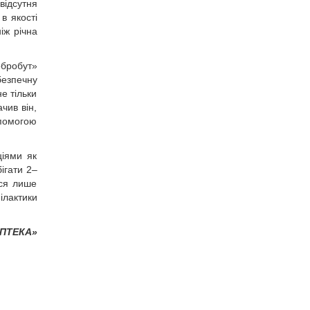
відсутня
в якості
іж річна
обробут»
безпечну
е тільки
чив він,
опомогою
ціями як
ігати 2–
ься лише
ілактики
АПТЕКА»