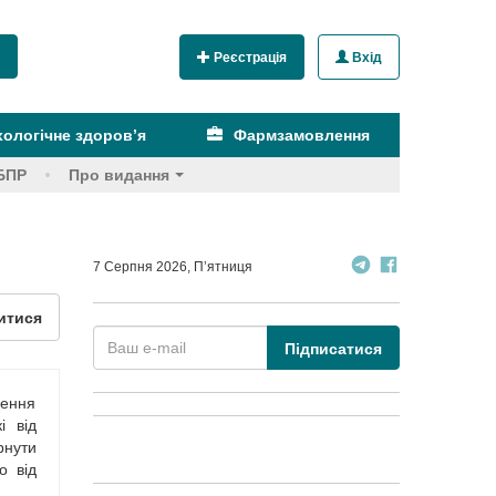
Реєстрація
Вхід
ологічне здоров’я
Фармзамовлення
БПР
Про видання
7 Серпня 2026, П’ятниця
итися
Підписатися
шення
і від
рнути
о від