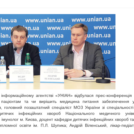
 в інформаційному агентстві «УНІАН» відбулася прес-конференція
ти пацієнтам та чи вирішить медицина питання забезпечення у
, головний позаштатний спеціаліст МОЗ України зі спеціальності
итячих інфекційних хвороб Національного медичного уніве
й імунолог м. Києва, доцент кафедри дитячих інфекційних хвороб та
ипломної освіти ім. П.Л. Шупика; Андрій Віленський, лікар-педіа