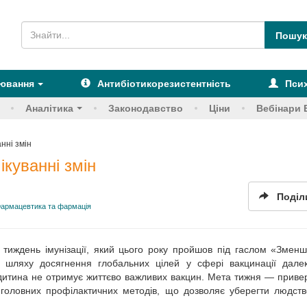
рювання
Антибіотикорезистентність
Псих
Аналітика
Законодавство
Ціни
Вебінари 
анні змін
ікуванні змін
Поділ
армацевтика та фармація
ій тиждень імунізації, який цього року пройшов під гаслом «Змен
а шляху досягнення глобальних цілей у сфері вакцинації далек
 дитина не отримує життєво важливих вакцин. Мета тижня — приве
з головних профілактичних методів, що дозволяє уберегти людств