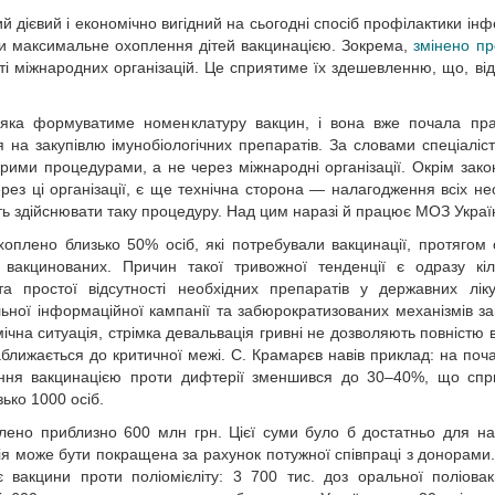
 дієвий і економічно вигідний на сьогодні спосіб профілактики інф
и максимальне охоплення дітей вакцинацією. Зокрема,
змінено п
асті міжнародних організацій. Це сприятиме їх здешевленню, що, від
 яка формуватиме номенклатуру вакцин, і вона вже почала пр
 на закупівлю імунобіологічних препаратів. За словами спеціаліст
арими процедурами, а не через міжнародні організації. Окрім зако
рез ці організації, є ще технічна сторона — налагодження всіх не
ість здійснювати таку процедуру. Над цим наразі й працює МОЗ Украї
плено близько 50% осіб, які потребували вакцинації, протягом 
і вакцинованих. Причин такої тривожної тенденції є одразу кіл
а простої відсутності необхідних препаратів у державних лік
льної інформаційної кампанії та забюрократизованих механізмів за
мічна ситуація, стрімка девальвація гривні не дозволяють повністю 
лижається до критичної межі. С. Крамарєв навів приклад: на поча
лення вакцинацією проти дифтерії зменшився до 30–40%, що сп
ько 1000 осіб.
ілено приблизно 600 млн грн. Цієї суми було б достатньо для н
я може бути покращена за рахунок потужної співпраці з донорами. 
акцини проти поліомієліту: 3 700 тис. доз оральної поліова