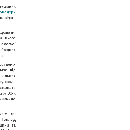
екційних
роцедури
повідно,
ацювати.
а, цього
нодавчої
обхідних
ни.
останніх
ька: від
увальних
купівель
виконати
тку 90-х
ричинило
алежного
Так, від
кцини та