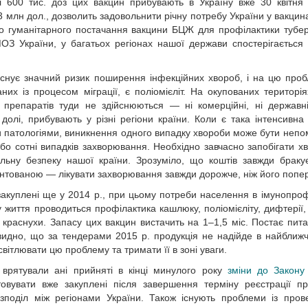
ші 600 тис. доз цих вакцин прибувають в Україну вже 30 квітня
3 млн дол., дозволить задовольнити річну потребу України у вакцин
о гуманітарного постачання вакцини БЦЖ для профілактики тубер
ОЗ України, у багатьох регіонах нашої держави спостерігається
 існує значний ризик поширення інфекційних хвороб, і на цю про
их із процесом міграції, є поліомієліт. На окупованих територі
х препаратів туди не здійснюються — ні комерційні, ні державн
лі, прибувають у різні регіони країни. Коли є така інтенсивна 
 патологіями, виникнення одного випадку хвороби може бути непо
або сотні випадків захворювання. Необхідно завчасно запобігати х
альну безпеку нашої країни. Зрозуміло, що коштів завжди браку
унтованою — лікувати захворювання завжди дорожче, ніж його попе
 закуплені ще у 2014 р., при цьому потреби населення в імунопроф
життя проводиться профілактика кашлюку, поліомієліту, дифтерії,
та краснухи. Запасу цих вакцин вистачить на 1–1,5 міс. Постає пит
идно, що за тендерами 2015 р. продукція не надійде в найближчі
вітлювати цю проблему та тримати її в зоні уваги.
врятували ані прийняті в кінці минулого року
зміни до Закону
овувати вже закуплені після завершення терміну реєстрації п
розподіл між регіонами України. Також існують проблеми із про