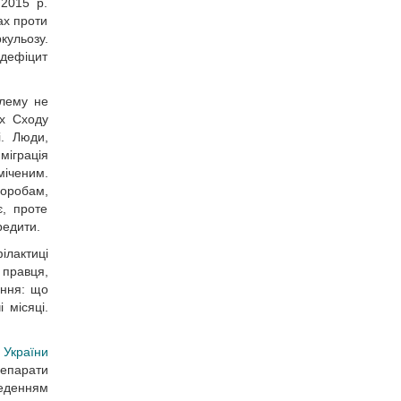
 2015 р.
ах проти
кульозу.
 дефіцит
блему не
ях Сходу
і. Люди,
міграція
міченим.
воробам,
є, проте
редити.
ілактиці
 правця,
ання: що
 місяці.
 України
репарати
веденням