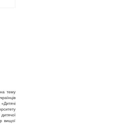
 на тему
країнців
 «Дитячі
рситету
 дитячої
тр вищої