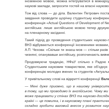
іноземною мовою, можна інтегруватися в міжнародн
наукові заклади, запросити гостей на власні науково
Тож від слова — до діла. Валентин Петрович пос
завдання проводити щорічну студентську конферен
конференція «Actual Questions of Development of 
англійська: лише англійською мовою тепер друкую
на пленарному засіданні.
Такий підхід до проведення студентських науково-
ВНЗ відбуваються конференції іноземними мовами,
А.П. Чехова: «Скільки ти знаєш мов — стільки разів 
чизняні, опанувавши англійську, розпочинають вивчен
Продовжуючи традицію, НФаУ спільно з Радою мо
Студентським науковим товариством, яке об’єднує 
конференцію молодих вчених та студентів «Актуальн
У привітальному слові на відкритті конференції
Вал
— Мені дуже приємно, що в нашому університе
в тому, що ми проводимо їх англійською. Чому ми 
може працювати у стінах ВНЗ та науково-дослідних
країні — це помилка, і в науковому плані практич
складно зробити вагомий внесок у розвиток науки