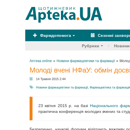
Фармдопомога
Сезонні захво
Рубрики
Новини
»
»
Аптека online
Новини фармацевтики та фармації
Молод
Молоді вчені НФаУ: обмін досв
14 Травня 2015 2:44
Новини фармацевтики та фармації
,
Фармацевтика та фармаці
23 квітня 2015 р. на базі
Національного фарм
практична конференція молодих вчених та студе
Безперечно, наукові форуми відіграють важливу ро