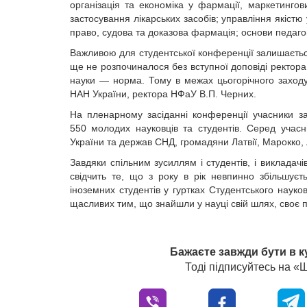
організація та економіка у фармації, маркетинго
застосування лікарських засобів; управління якістю
право, судова та доказова фармація; основи педагогі
Важливою для студентської конференції залишаєтьс
ще не розпочиналося без вступної доповіді ректора
науки — норма. Тому в межах цьогорічного заход
НАН України, ректора НФаУ В.П. Черних.
На пленарному засіданні конференції учасники за
550 молодих науковців та студентів. Серед учас
України та держав СНД, громадяни Латвії, Марокко, Лів
Завдяки спільним зусиллям і студентів, і виклада
свідчить те, що з року в рік невпинно збільшуєть
іноземних студентів у гуртках Студентського науково
щасливих тим, що знайшли у науці свій шлях, своє 
Бажаєте завжди бути в к
Тоді підписуйтесь на 