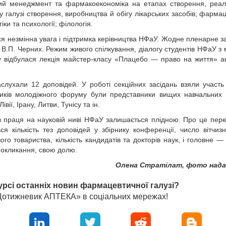
вий менеджмент та фармакоекономіка на етапах створення, реалі
 у галузі створення, виробництва й обігу лікарських засобів; фарма
ки та психології; філологія.
я незмінна увага і підтримка керівництва НФаУ. Жодне пленарне з
 В.П. Черних. Режим живого спілкування, діалогу студентів НФаУ з
у відбулася лекція майстер-класу «Плацебо — право на життя» а
слухали 12 доповідей. У роботі секційних засідань взяли участь
ників молодіжного форуму були представники вищих навчальних 
ії, Ірану, Литви, Тунісу та ін.
чів праця на науковій ниві НФаУ залишається плідною. Про це пер
ся кількість тез доповідей у збірнику конференції, число віт­чиз
го товариства, кількість кандидатів та докторів наук, і головне — к
покликання, свою долю.
Олена Стратілат, фото нада
урсі останніх новин фармацевтичної галузі?
«Щотижневик АПТЕКА» в соціальних мережах!