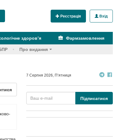
Реєстрація
Вхід
ологічне здоров’я
Фармзамовлення
БПР
Про видання
7 Серпня 2026, П’ятниця
итися
Підписатися
ково-
ентства,