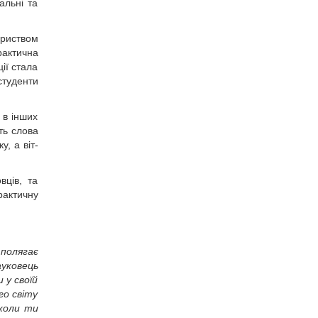
альні та
ариством
рактична
ії стала
студенти
 в інших
ть слова
, а віт­
вців, та
рактичну
полягає
ауковець
 у своїй
го світу
 коли ти