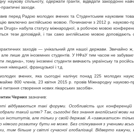
у наукову спільноту, одержати гранти, відвідати закордонні навч
-практичні заходи.
тавив перед Радою молодих вчених та Студентським науковим тов
цію виключно англійською мовою. Починаючи з 2012 р. науково-п
New Drugs» набула статусу міжнародної, а робочою мовою конференц
ться тези доповідей, і так само англійською мовою доповідають 
практичних заходів — унікальний для нашої держави. Звичайно ж,
 але лише для іноземних студентів. У НФаУ тим часом не забуваю
ти людина», тому іноземні студенти вивчають українську та російську
ня німецької, французької і т.д.
лодих вчених, яка сьогодні налічує понад 225 молодих науко
майже 800 членів, 23 квітня 2015 р. провів Міжнародну науково-п
і питання створення нових лікарських засобів».
ентин Черних
зазначив:
ті відбуваються такі форуми. Особливість цих конференцій 
обрали такий шлях? Так, сьогодні без знання англійської мови н
 інститутів, але тільки у своїй державі. А «замикатися» тільки
но ніякого розвитку бути не може. Без спілкування з ученими всьо
, тим більше у світлі сучасної глобалізації. Відверто кажучи,